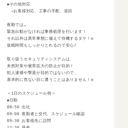
◆その他対応

　⇒お客様対応、工事の手配、巡回

夜勤では…

緊急出動がなければ事務処理を行います！

それ以外は異常事態に備えて待機するダケ！◎

仮眠時間もしっかりとれるので安心♪

取り扱うセキュリティシステムは、

未然対策や被害拡大の防止が目的！

犯人逮捕や撃退が目的ではないので、

基本的に危ない目に遭うことはありません！◎

＜1日のスケジュール例＞

◆日勤

08:50 出社

09:00 夜勤者と交代、スケジュール確認

09:30 お客様先に訪問

12:30 昼食
