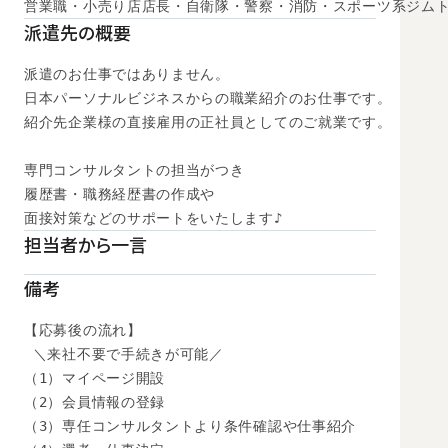
営業職・小売り店店長・自衛隊・警察・消防・スポーツ系ジムト
派遣先の概要
派遣のお仕事ではありません。

日本パーソナルビジネスからの職業紹介のお仕事です。

紹介先企業様の直接雇用の正社員としてのご就業です。

専門コンサルタントの担当がつき

履歴書・職務経歴書の作成や

面接対策などのサポートをいたします♪
担当者から一言
備考
【応募後の流れ】

 ＼来社不要で手続きが可能／

（1）マイページ開設

（2）会員情報の登録

（3）専任コンサルタントより条件確認や仕事紹介
