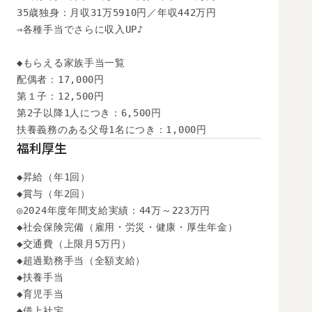
35歳独身：月収31万5910円／年収442万円

⇒各種手当でさらに収入UP♪

◆もらえる家族手当一覧

配偶者：17,000円

第１子：12,500円

第2子以降1人につき：6,500円

扶養義務のある父母1名につき：1,000円
福利厚生
◆昇給（年1回）

◆賞与（年2回）

◎2024年度年間支給実績：44万～223万円

◆社会保険完備（雇用・労災・健康・厚生年金）

◆交通費（上限月5万円）

◆超過勤務手当（全額支給）

◆扶養手当

◆育児手当

◆借上社宅
