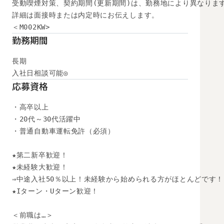
受動喫煙対策、契約期間(更新期間)は、勤務地により異なります
詳細は面接時または内定時にお伝えします。

＜M002KW>
勤務期間
長期

入社日相談可能◎
応募資格
・高卒以上

・20代～30代活躍中

・普通自動車運転免許（必須）

★第二新卒歓迎！

★未経験大歓迎！

⇒中途入社50％以上！未経験から始められる方がほとんどです！

★Iターン・Uターン歓迎！

＜前職は…＞
