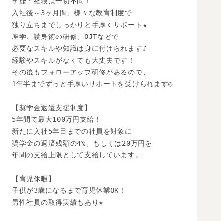
学歴・経験は一切不問！

入社後～3ヶ月間、様々な教育制度で

独り立ちまでしっかりと手厚くサポート★

座学、護身術の研修、OJTなどで

必要なスキルや知識は身に付けられます♪

経験やスキルがなくても大丈夫です！

その後もフォローアップ研修があるので、

1年半までずっと手厚いサポートを受けられます◎

【奨学金返還支援制度】

5年間で最大100万円支給！

新たに入社5年目までの社員を対象に

奨学金の返済残額の4%、もしくは20万円を

年間の支給上限として支給しています。

【育児休暇】

子供が3歳になるまで育児休業OK！

男性社員の取得実績もあり★
