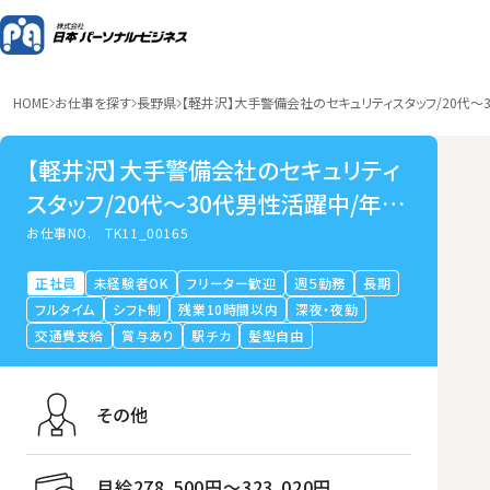
HOME
お仕事を探す
長野県
【軽井沢】大手警備会社のセキュリティスタッフ/20代～
【軽井沢】大手警備会社のセキュリティ
スタッフ/20代～30代男性活躍中/年間
休日139日/平均年収608万円/リフレッ
お仕事NO.
TK11_00165
シュ休暇/未経験歓迎/第二新卒歓迎/I
正社員
未経験者OK
フリーター歓迎
週５勤務
長期
ターン・Uターン歓迎
フルタイム
シフト制
残業10時間以内
深夜・夜勤
交通費支給
賞与あり
駅チカ
髪型自由
その他
月給278,500円〜323,020円