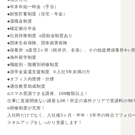
◆年末年始一時金（手当）

◆財形貯蓄制度（住宅・年金）

◆退職金制度

◆確定拠出年金

◆社員持株制度 ◎奨励金制度あり

◆団体生命保険、団体損害保険

◆保養所 ◎直営2ヶ所（軽井沢、名張）、その他提携保養所4ヶ所
◆海外留学制度

◆職能別・階層別研修制度

◆奨学金返還支援制度 ※入社5年未満の方

◆オフィス内禁煙・分煙

◆通信教育助成制度

◎スマホ受講できる講座、100種類以上！

仕事に直接関係ない講座もOK！所定の条件クリアで受講料の90
◎研修制度が充実！

入社時だけでなく、入社後3ヶ月・半年・1年半の時点でフォロー
スキルアップをしっかり支援します！
