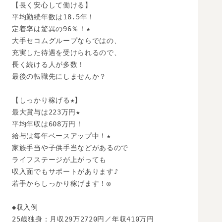
【長く安心して働ける】

平均勤続年数は18.5年！

定着率は驚異の96％！★

大手セコムグループならではの、

充実した待遇を受けられるので、

長く続ける人が多数！

最後の転職先にしませんか？

【しっかり稼げる★】

最大賞与は223万円★

平均年収は608万円！

給与は毎年ベースアップ中！★

家族手当や子供手当などがあるので

ライフステージが上がっても

収入面でもサポートがあります♪

若手からしっかり稼げます！◎

◆収入例

25歳独身：月収29万2720円／年収410万円
