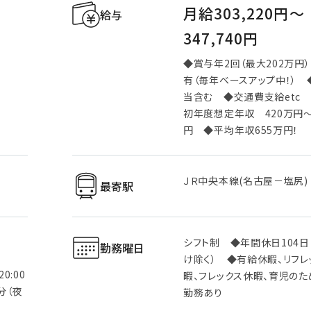
月給303,220円〜
給与
347,740円
◆賞与年2回（最大202万円
有（毎年ベースアップ中！）
当含む ◆交通費支給etc
初年度想定年収 420万円～
円 ◆平均年収655万円！
ＪＲ中央本線(名古屋－塩尻)
最寄駅
シフト制 ◆年間休日104日
勤務曜日
け除く） ◆有給休暇、リフレ
0:00
暇、フレックス休暇、育児の
0分（夜
勤務あり