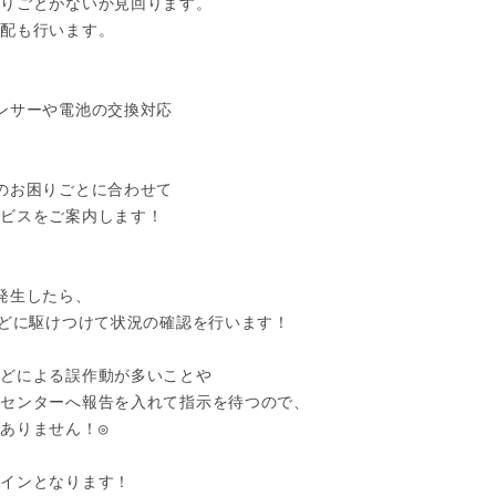
りごとがないか見回ります。

配も行います。

ンサーや電池の交換対応

のお困りごとに合わせて

ビスをご案内します！

発生したら、

などに駆けつけて状況の確認を行います！

どによる誤作動が多いことや

センターへ報告を入れて指示を待つので、

ありません！◎

インとなります！
