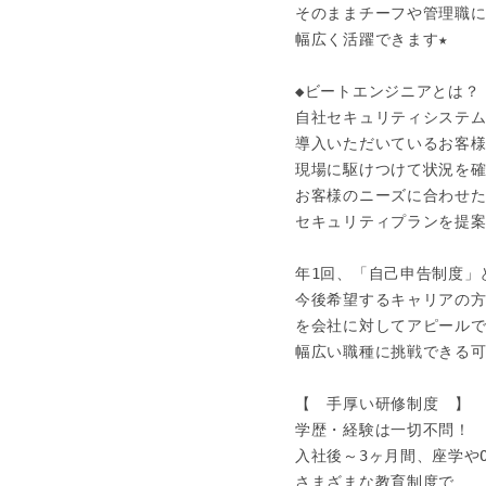
そのままチーフや管理職に
幅広く活躍できます★

◆ビートエンジニアとは？

自社セキュリティシステム
導入いただいているお客様
現場に駆けつけて状況を確
お客様のニーズに合わせた
セキュリティプランを提案
年1回、「自己申告制度」と
今後希望するキャリアの方
を会社に対してアピールで
幅広い職種に挑戦できる可
【　手厚い研修制度　】

学歴・経験は一切不問！

入社後～3ヶ月間、座学やOJ
さまざまな教育制度で
