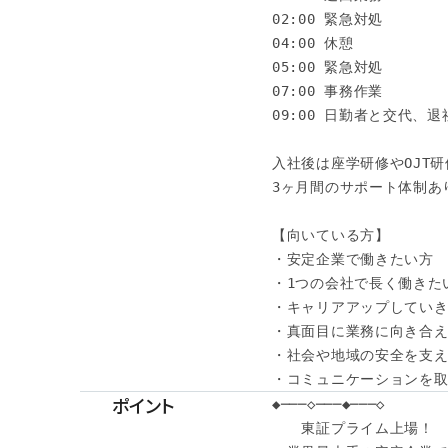
02:00 緊急対処

04:00 休憩

05:00 緊急対処

07:00 事務作業

09:00 日勤者と交代、退社
入社後は座学研修やOJT研
3ヶ月間のサポート体制あり
【向いている方】

・安定企業で働きたい方

・1つの会社で長く働きたい
・キャリアアップしていき
・真面目に業務に向き合え
・社会や地域の安全を支え
・コミュニケーションを
ポイント
◆───◇───◆───◇

　　東証プライム上場！
