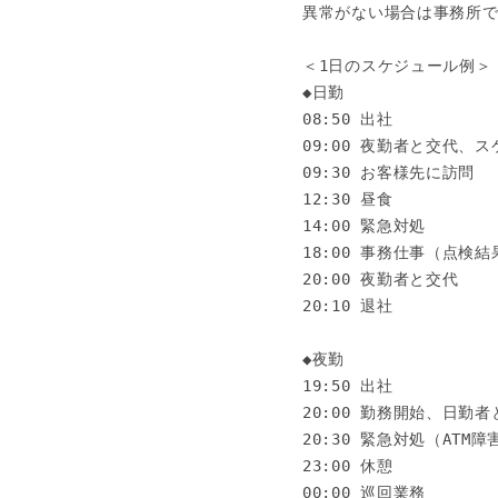
異常がない場合は事務所で
＜1日のスケジュール例＞

◆日勤

08:50 出社

09:00 夜勤者と交代、ス
09:30 お客様先に訪問

12:30 昼食

14:00 緊急対処

18:00 事務仕事（点検
20:00 夜勤者と交代

20:10 退社

◆夜勤

19:50 出社

20:00 勤務開始、日勤者
20:30 緊急対処（ATM
23:00 休憩

00:00 巡回業務
