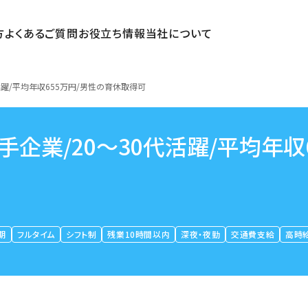
方
よくあるご質問
お役立ち情報
当社について
活躍/平均年収655万円/男性の育休取得可
企業/20～30代活躍/平均年収6
期
フルタイム
シフト制
残業10時間以内
深夜・夜勤
交通費支給
高時