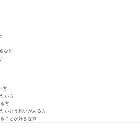


修など

！

方

たい方

る方

たいとう想いがある方

取ることが好きな方