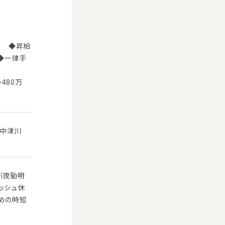
） ◆昇給
 ◆一律手
480万
 中津川
（夜勤明
ッシュ休
ための時短