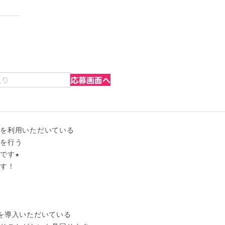
入り
応募画面へ
を利用いただいている

を行う

す★

す！

を導入いただいている
