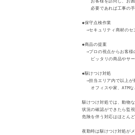
　　お客様を訪問し、お困
　　必要であれば工事の手
◆保守点検作業

　⇒セキュリティ商材のセ
◆商品の提案

　⇒プロの視点からお客様
　　ピッタリの商品やサー
◆駆けつけ対処

　⇒担当エリア内で以上が
　　オフィスや家、ATM
駆けつけ対処では、動物な
状況の確認ができたら監視
危険を伴う対応はほとんど
夜勤時は駆けつけ対処がメ