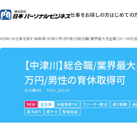
仕事をお探しの方
はじめての
HOME
お仕事を探す
岐阜県
中津川市
【中津川】総合職/業界最大手企業/20～30代
【中津川】総合職/業界最大手
万円/男性の育休取得可
お仕事NO.
TK11_00141
NEW
正社員
未経験者OK
フリーター歓迎
週５勤務
長
賞与あり
駅チカ
髪型自由