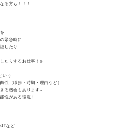
なる方も！！！

を

の緊急時に

認したり



したりするお仕事！◎

いう

向性（職務・時期・理由など）

きる機会もあります★

能性がある環境！

Tなど
