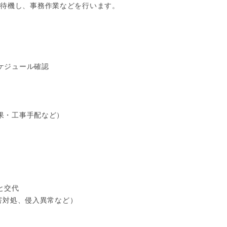
待機し、事務作業などを行います。

ケジュール確認

結果・工事手配など）

と交代

障害対処、侵入異常など）
