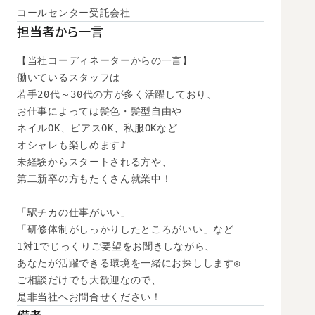
コールセンター受託会社
担当者から一言
【当社コーディネーターからの一言】

働いているスタッフは

若手20代～30代の方が多く活躍しており、

お仕事によっては髪色・髪型自由や

ネイルOK、ピアスOK、私服OKなど

オシャレも楽しめます♪

未経験からスタートされる方や、

第二新卒の方もたくさん就業中！

「駅チカの仕事がいい」

「研修体制がしっかりしたところがいい」など

1対1でじっくりご要望をお聞きしながら、

あなたが活躍できる環境を一緒にお探しします◎

ご相談だけでも大歓迎なので、

是非当社へお問合せください！