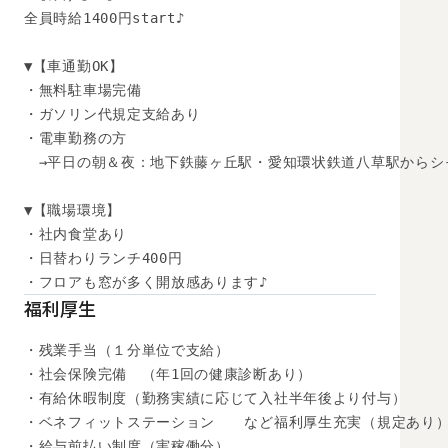
全員時給1400円start♪

▼【車通勤OK】

・無料駐車場完備

・ガソリン代規定支給あり

・電車勤務の方

　→平日の朝＆夜：地下鉄藤ヶ丘駅・愛知環状鉄道八草駅からシ
▼【職場環境】

・社内食堂あり

・日替わりランチ400円

・フロアも窓が多く開放感あります♪
福利厚生
・残業手当（１分単位で支給）

・社会保険完備　（年1回の健康診断あり）

・有給休暇制度（勤務実績に応じて入社半年後より付与）

・ベネフィットステーション　　など福利厚生充実（規定あり）
・給与前払い制度（実稼働分）
