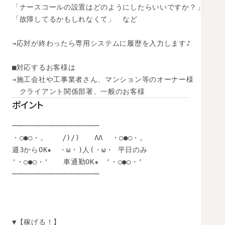
「ナースコールの設置はどのようにしたらいいですか？」

「故障してるかもしれなくて」　など

→応対が終わったら専用システムに履歴を入力します♪

■対応するお客様は

→施工会社や工事業者さん、マンション等のオーナー様

　クライアント関係部署、一般のお客様
ポイント
────────────────────

・○●○・。　　/)/)　　ΛΛ  ・○●○・。

週3からOK★　・ω・)人(・ω・ 平日のみ

'・○●○・'　　車通勤OK★　'・○●○・'

────────────────────

▼【稼げる！】
