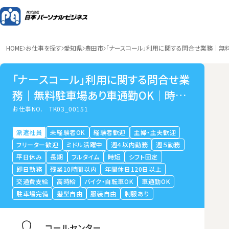
HOME
お仕事を探す
愛知県
豊田市
「ナースコール」利用に関する問合せ業務｜無料
「ナースコール」利用に関する問合せ業
務｜無料駐車場あり車通勤OK｜時給
1400円～｜週3相談OK｜シャトルバス
お仕事NO.
TK03_00151
あり
派遣社員
未経験者OK
経験者歓迎
主婦・主夫歓迎
フリーター歓迎
ミドル活躍中
週４以内勤務
週５勤務
平日休み
長期
フルタイム
時短
シフト固定
即日勤務
残業10時間以内
年間休日120日以上
交通費支給
高時給
バイク・自転車OK
車通勤OK
駐車場完備
髪型自由
服装自由
制服あり
コールセンター