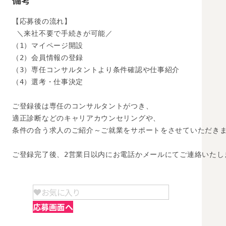
備考
【応募後の流れ】

 ＼来社不要で手続きが可能／

（1）マイページ開設

（2）会員情報の登録

（3）専任コンサルタントより条件確認や仕事紹介

（4）選考・仕事決定

ご登録後は専任のコンサルタントがつき、

適正診断などのキャリアカウンセリングや、

条件の合う求人のご紹介～ご就業をサポートをさせていただきま
ご登録完了後、2営業日以内にお電話かメールにてご連絡いたし
お気に入り
応募画面へ