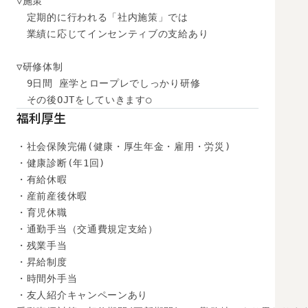
▽施策

　定期的に行われる「社内施策」では

　業績に応じてインセンティブの支給あり

▽研修体制

　9日間 座学とロープレでしっかり研修

　その後OJTをしていきます○
福利厚生
・社会保険完備(健康・厚生年金・雇用・労災)

・健康診断(年1回)

・有給休暇

・産前産後休暇

・育児休職

・通勤手当（交通費規定支給）

・残業手当

・昇給制度

・時間外手当

・友人紹介キャンペーンあり
