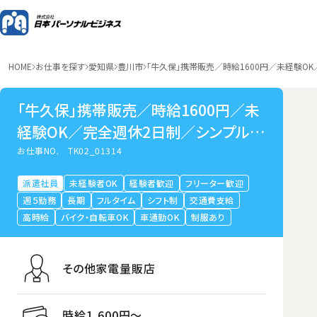
HOME
お仕事を探す
愛知県
豊川市
「牛久保」携帯販売／時給1600円／未経験O
「牛久保」携帯販売／時給1600円／未
経験OK／完全週休2日制／シンプルネ
イルOK
お仕事NO.
TK02_01314
派遣社員
未経験者OK
経験者歓迎
フリーター歓迎
週５勤務
長期
フルタイム
シフト制
交通費支給
高時給
バイク・自転車OK
車通勤OK
制服あり
その他家電量販店
時給1,600円〜