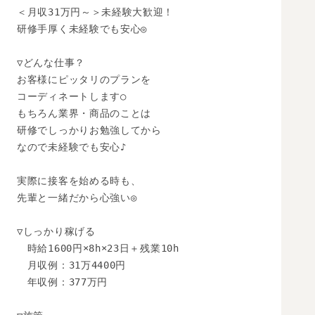
＜月収31万円～＞未経験大歓迎！

研修手厚く未経験でも安心◎

▽どんな仕事？

お客様にピッタリのプランを

コーディネートします○

もちろん業界・商品のことは

研修でしっかりお勉強してから

なので未経験でも安心♪

実際に接客を始める時も、

先輩と一緒だから心強い◎

▽しっかり稼げる

　時給1600円×8h×23日＋残業10h

　月収例：31万4400円

　年収例：377万円
