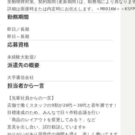
受動喫煙対策、契約期間(更新期間)は、勤務地により異なります
詳細は面接時または内定時にお伝えします。＜M001KW＞＜KSFP
勤務期間
即日／長期

即日～長期
応募資格
未経験大歓迎♪
派遣先の概要
大手通信会社
担当者から一言
【先輩社員からの一言】

店舗で働くスタッフの9割が20代～30代と若年層です！

目標達成のため、みんなで日々作戦会議を行い

「商品のレイアウトを変更してみる？」など

意見を出し合い、試行錯誤しています◎

やりがいがあり同世代の仲間も増え、楽しく働いてます。
