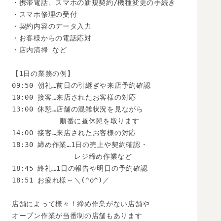
・携帯電話、スマホの新規契約/機種変更の手続き

・スマホ修理の受付

・契約内容のデータ入力

・お客様からの電話応対

・店内清掃 など

【1日の業務の例】

09:50 朝礼…前日の引継ぎや来店予約確認

10:00 接客…来店されたお客様の対応

13:00 休憩…店舗の混雑状況を見ながら

　　　　　　 順番に昼休憩を取ります

14:00 接客…来店されたお客様の対応

18:30 締め作業…1日の売上や契約確認・

　　　　　　　　 レジ締め作業など

18:45 終礼…1日の報告や明日の予約確認

18:51 お疲れ様～＼(^o^)／

店舗によって様々！締め作業がない店舗や

オープン作業が当番制の店舗もあります
