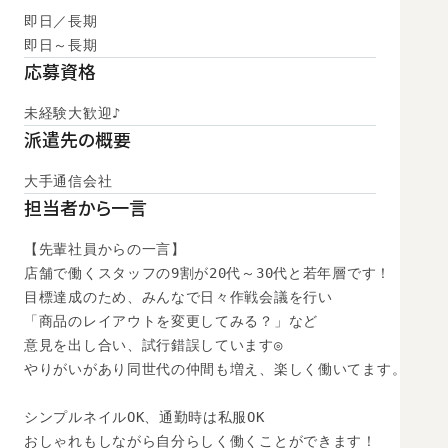
即日／長期

即日～長期
応募資格
未経験大歓迎♪
派遣先の概要
大手通信会社
担当者から一言
【先輩社員からの一言】

店舗で働くスタッフの9割が20代～30代と若年層です！

目標達成のため、みんなで日々作戦会議を行い

「商品のレイアウトを変更してみる？」など

意見を出し合い、試行錯誤しています◎

やりがいがあり同世代の仲間も増え、楽しく働いてます。

シンプルネイルOK、通勤時は私服OK

おしゃれもしながら自分らしく働くことができます！
