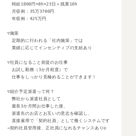
　時給1800円×8h×23日＋残業10h

　月収例：35万3700円

　年収例：425万円

▽施策

　定期的に行われる「社内施策」では

　業績に応じてインセンティブの支給あり

▽社員になること前提のお仕事

　お試し勤務（3か月程度）で

　仕事をしっかり見極めることができます！

▽紹介予定派遣って何？

　弊社から派遣社員として

　最長3か月間お仕事した後、 

　派遣先のお店とお互いの意志を確認し、 

　直接雇用で「契約社員」として働くシステムです

→契約社員登用後、正社員になれるチャンスあり◎
