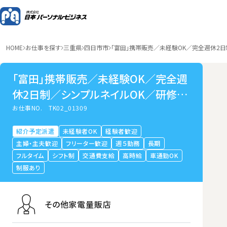
HOME
お仕事を探す
三重県
四日市市
「富田」携帯販売／未経験OK／完全週休2
「富田」携帯販売／未経験OK／完全週
休2日制／シンプルネイルOK／研修手
厚い
お仕事NO.
TK02_01309
紹介予定派遣
未経験者OK
経験者歓迎
主婦・主夫歓迎
フリーター歓迎
週５勤務
長期
フルタイム
シフト制
交通費支給
高時給
車通勤OK
制服あり
その他家電量販店