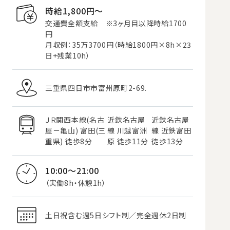
時給1,800円〜
交通費全額支給 ※3ヶ月目以降時給1700
円
月収例：35万3700円（時給1800円×8h×23
日+残業10h）
三重県四日市市富州原町2-69.
ＪＲ関西本線(名古
近鉄名古屋
近鉄名古屋
屋－亀山) 富田(三
線 川越富洲
線 近鉄富田
重県) 徒歩8分
原 徒歩11分
徒歩13分
10:00～21:00
（実働8h・休憩1h）
土日祝含む週5日シフト制／完全週休2日制