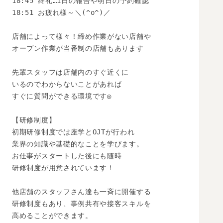
18:45 終礼…1日の報告や明日の予約確認

18:51 お疲れ様～＼(^o^)／

店舗によって様々！締め作業がない店舗や

オープン作業が当番制の店舗もあります

先輩スタッフは店舗内のすぐ近くに

いるのでわからないことがあれば

すぐに質問ができる環境です◎

【研修制度】

初期研修制度では座学とOJTが行われ

業界の知識や基礎的なことを学びます。

お仕事がスタートした後にも随時

研修制度が用意されています！

他店舗のスタッフさん達も一斉に開催する

研修制度もあり、事例共有や接客スキルを

高めることができます。
