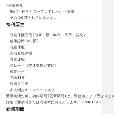
▽研修体制

　9日間 座学とロープレでしっかり研修

　その後OJTをしていきます○
福利厚生
・社会保険完備(健康・厚生年金・雇用・労災)

・健康診断(年1回)

・有給休暇

・産前産後休暇

・育児休職

・通勤手当（交通費規定支給）

・残業手当

・昇給制度

・時間外手当

・友人紹介キャンペーンあり

受動喫煙対策、契約期間(更新期間)は、勤務地により異なります
詳細は面接時または内定時にお伝えします。＜M001KW＞
勤務期間