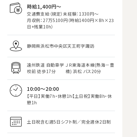
時給1,400円〜
交通費支給（規定）未経験：1330円～
月収例：27万5100円（時給1400円×8h×23
日+残業10h）
静岡県浜松市中央区天王町字諏訪
遠州鉄道 自動車学
ＪＲ東海道本線(熱海－豊
校前 徒歩17分
橋) 浜松 バス20分
10:00～20:00
【平日】実働7h・休憩1h【土日祝】実働8h・休
憩1h
土日祝含む週5日シフト制／完全週休2日制