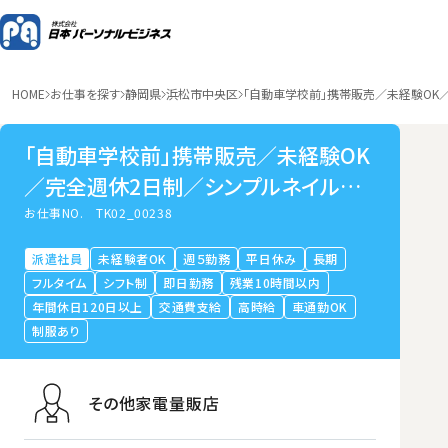
HOME
お仕事を探す
静岡県
浜松市中央区
「自動車学校前」携帯販売／未経験OK
「自動車学校前」携帯販売／未経験OK
／完全週休2日制／シンプルネイルOK
／研修手厚い
お仕事NO.
TK02_00238
派遣社員
未経験者OK
週５勤務
平日休み
長期
フルタイム
シフト制
即日勤務
残業10時間以内
年間休日120日以上
交通費支給
高時給
車通勤OK
制服あり
その他家電量販店