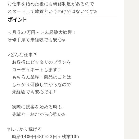
お仕事を始めた後にも研修制度があるので

スタートして放置というわけではないです◎
ポイント
＜月収27万円～＞未経験大歓迎！

研修手厚く未経験でも安心◎

▽どんな仕事？

　お客様にピッタリのプランを

　コーディネートします○

　もちろん業界・商品のことは

　しっかり研修してからなので

　未経験でも安心です♪

　実際に接客を始める時も、

　先輩と一緒だから心強い◎

▽しっかり稼げる

　時給1400円×8h×23日＋残業10h
