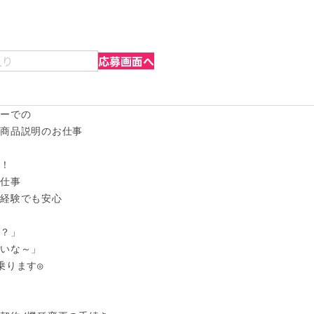
入り
応募画面へ
ーでの

商品説明のお仕事

！

仕事

経験でも安心

？」

いな～」

ります◎
