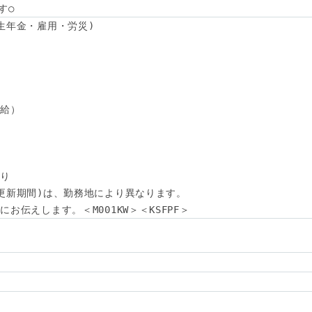
す○
生年金・雇用・労災)

給）

り

更新期間)は、勤務地により異なります。

お伝えします。＜M001KW＞＜KSFPF＞