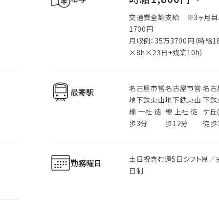
交通費全額支給 ※3ヶ月
1700円
月収例：35万3700円（時給1
×8h×23日+残業10h）
名古屋市営
名古屋市営
名古
最寄駅
地下鉄東山
地下鉄東山
下鉄
線 一社 徒
線 上社 徒
ケ丘
歩3分
歩12分
徒歩
土日祝含む週5日シフト制／
勤務曜日
日制