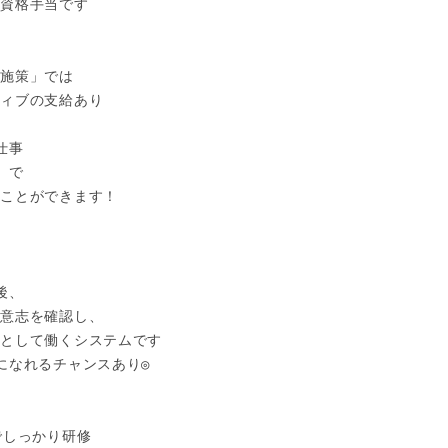
資格手当です

施策」では

ィブの支給あり

事

で

ことができます！



、 

意志を確認し、 

として働くシステムです

になれるチャンスあり◎

しっかり研修
