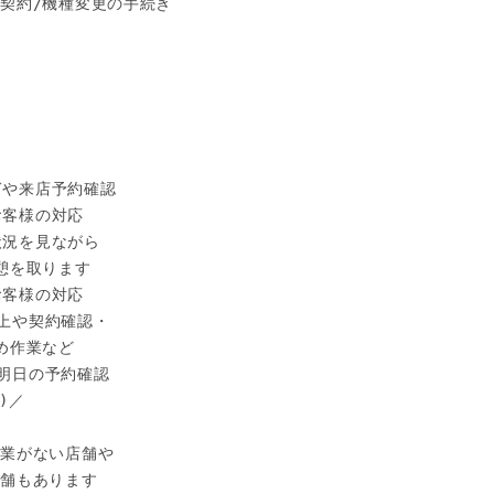
契約/機種変更の手続き

ぎや来店予約確認

お客様の対応

状況を見ながら

憩を取ります

お客様の対応

売上や契約確認・

め作業など

や明日の予約確認

)／

業がない店舗や

舗もあります
