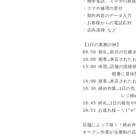
・携帯電話、スマホの新規
・スマホ修理の受付

・契約内容のデータ入力

・お客様からの電話応対

・店内清掃 など

【1日の業務の例】

09:50 朝礼…前日の引継
10:00 接客…来店された
13:00 休憩…店舗の混雑
　　　　　　 順番に昼休
14:00 接客…来店された
18:30 締め作業…1日の
　　　　　　　　 レジ締
18:45 終礼…1日の報告
18:51 お疲れ様～＼(^o^
店舗によって様々！締め作
オープン作業が当番制の店