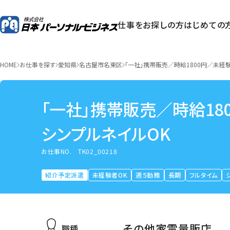
仕事をお探しの方
はじめての
HOME
お仕事を探す
愛知県
名古屋市名東区
「一社」携帯販売／時給1800円／未経
「一社」携帯販売／時給18
シンプルネイルOK
お仕事NO.
TK02_00218
紹介予定派遣
未経験者OK
週５勤務
長期
フルタイム
その他家電量販店
職種