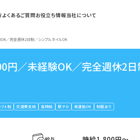
方
よくあるご質問
お役立ち情報
当社について
験OK／完全週休2日制／シンプルネイルOK
00円／未経験OK／完全週休2日
シフト制
交通費支給
高時給
駅チカ
車通勤OK
制服あり
時給1,800円〜
給与