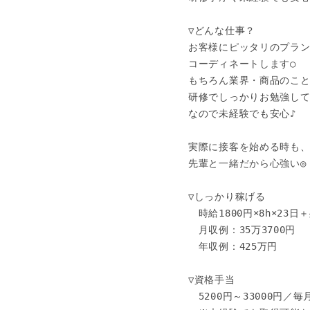
▽どんな仕事？

お客様にピッタリのプラン
コーディネートします○

もちろん業界・商品のこと
研修でしっかりお勉強して
なので未経験でも安心♪

実際に接客を始める時も、
先輩と一緒だから心強い◎

▽しっかり稼げる

　時給1800円×8h×23日＋
　月収例：35万3700円

　年収例：425万円

▽資格手当

　5200円～33000円／毎月