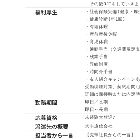
　その後OJTをしていきま
福利厚生
・社会保険完備(健康・厚
・健康診断(年1回)

・有給休暇

・産前産後休暇

・育児休職

・通勤手当（交通費規定支
・残業手当

・昇給制度

・時間外手当

・友人紹介キャンペーンあ
受動喫煙対策、契約期間(
詳細は面接時または内定時に
勤務期間
即日／長期

即日～長期
応募資格
未経験大歓迎♪
派遣先の概要
大手通信会社
担当者から一言
【先輩社員からの一言】
