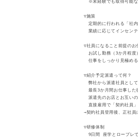
　※未経験でも取得可能な
▽施策

　定期的に行われる「社内
　業績に応じてインセンテ
▽社員になること前提のお仕
　お試し勤務（3か月程度）
　仕事をしっかり見極める
▽紹介予定派遣って何？

　弊社から派遣社員として
　最長3か月間お仕事した後
　派遣先のお店とお互いの
　直接雇用で「契約社員」
→契約社員登用後、正社員
▽研修体制

　9日間 座学とロープレで