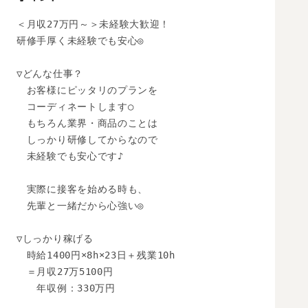
＜月収27万円～＞未経験大歓迎！

研修手厚く未経験でも安心◎

▽どんな仕事？

　お客様にピッタリのプランを

　コーディネートします○

　もちろん業界・商品のことは

　しっかり研修してからなので

　未経験でも安心です♪

　実際に接客を始める時も、

　先輩と一緒だから心強い◎

▽しっかり稼げる

　時給1400円×8h×23日＋残業10h

　＝月収27万5100円

　　年収例：330万円
