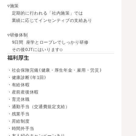
▽施策

　定期的に行われる「社内施策」では

　業績に応じてインセンティブの支給あり

▽研修体制

　9日間 座学とロープレでしっかり研修

　その後OJTにはいります○
福利厚生
・社会保険完備(健康・厚生年金・雇用・労災)

・健康診断(年1回)

・有給休暇

・産前産後休暇

・育児休職

・通勤手当（交通費規定支給）

・残業手当

・昇給制度

・時間外手当

・友人紹介キャンペーンあり
