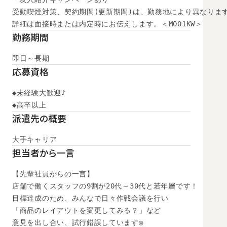
受動喫煙対策、契約期間(更新期間)は、勤務地により異なります
詳細は面接時または内定時にお伝えします。＜M001KW＞
勤務期間
即日～長期
応募資格
◆未経験大歓迎♪

◆高卒以上
派遣先の概要
大手キャリア
担当者から一言
【先輩社員からの一言】

店舗で働くスタッフの9割が20代～30代と若年層です！

目標達成のため、みんなで日々作戦会議を行い

「商品のレイアウトを変更してみる？」など

意見を出し合い、試行錯誤しています◎
