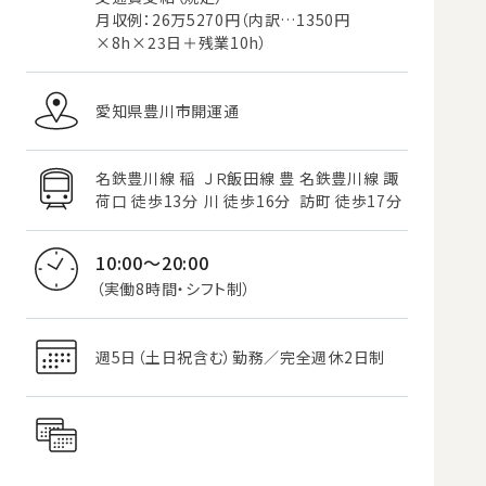
月収例：26万5270円（内訳…1350円
×8h×23日＋残業10h）
愛知県豊川市開運通
名鉄豊川線 稲
ＪＲ飯田線 豊
名鉄豊川線 諏
荷口 徒歩13分
川 徒歩16分
訪町 徒歩17分
10:00～20:00
（実働8時間・シフト制）
週5日（土日祝含む）勤務／完全週休2日制