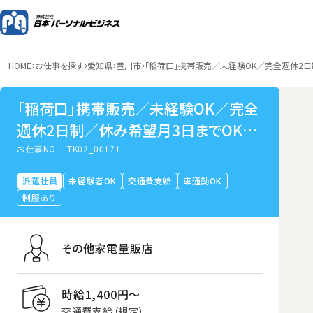
HOME
お仕事を探す
愛知県
豊川市
「稲荷口」携帯販売／未経験OK／完全週休2
「稲荷口」携帯販売／未経験OK／完全
週休2日制／休み希望月3日までOK／
研修手厚い
お仕事NO.
TK02_00171
派遣社員
未経験者OK
交通費支給
車通勤OK
制服あり
その他家電量販店
時給1,400円〜
交通費支給（規定）