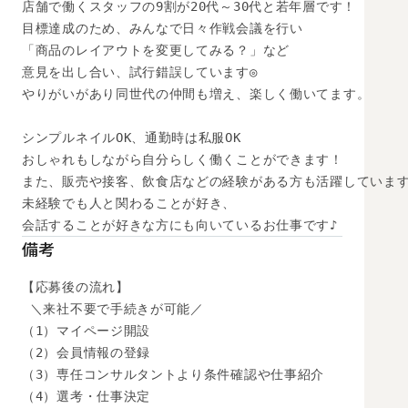
店舗で働くスタッフの9割が20代～30代と若年層です！

目標達成のため、みんなで日々作戦会議を行い

「商品のレイアウトを変更してみる？」など

意見を出し合い、試行錯誤しています◎

やりがいがあり同世代の仲間も増え、楽しく働いてます。

シンプルネイルOK、通勤時は私服OK

おしゃれもしながら自分らしく働くことができます！

また、販売や接客、飲食店などの経験がある方も活躍しています
未経験でも人と関わることが好き、

会話することが好きな方にも向いているお仕事です♪
備考
【応募後の流れ】

 ＼来社不要で手続きが可能／

（1）マイページ開設

（2）会員情報の登録

（3）専任コンサルタントより条件確認や仕事紹介

（4）選考・仕事決定
