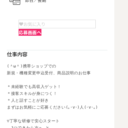
即日／長期
お気に入り
応募画面へ
仕事内容
(＾ω＾)携帯ショップでの

新規・機種変更申込受付、商品説明のお仕事

＊未経験でも高収入ゲット！

＊接客スキルが身につく！

＊人と話すことが好き

まずはお気軽にご応募ください(｡･v･)人(･v･｡)

▽丁寧な研修で安心スタート

　1つできたら次へ…と
