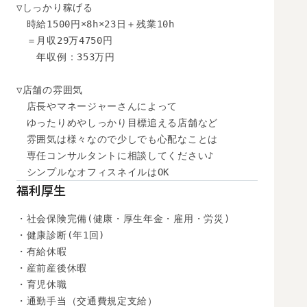
▽しっかり稼げる

　時給1500円×8h×23日＋残業10h

　＝月収29万4750円

　　年収例：353万円

▽店舗の雰囲気

　店長やマネージャーさんによって

　ゆったりめやしっかり目標追える店舗など

　雰囲気は様々なので少しでも心配なことは

　専任コンサルタントに相談してください♪

　シンプルなオフィスネイルはOK
福利厚生
・社会保険完備(健康・厚生年金・雇用・労災)

・健康診断(年1回)

・有給休暇

・産前産後休暇

・育児休職

・通勤手当（交通費規定支給）
