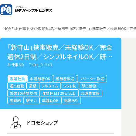
HOME
お仕事を探す
愛知県
名古屋市守山区
「新守山」携帯販売／未経験OK／完
「新守山」携帯販売／未経験OK／完全
週休2日制／シンプルネイルOK／研修
手厚い
お仕事NO.
TK01_01243
派遣社員
未経験者OK
経験者歓迎
フリーター歓迎
週５勤務
長期
フルタイム
シフト制
即日勤務
残業10時間以内
年間休日120日以上
交通費支給
高時給
駅チカ
車通勤OK
制服あり
ドコモショップ