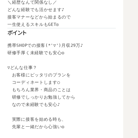
＼経歴なんて関係なし／

どんな経験でも活かせます♪

接客マナーなどから始まるので

一生使えるスキルもGET◎
ポイント
携帯SHOPでの接客(*'▽')月収29万♪

研修手厚く未経験でも安心◎

▽どんな仕事？

　お客様にピッタリのプランを

　コーディネートします○

　もちろん業界・商品のことは

　研修でしっかりお勉強してから

　なので未経験でも安心♪

　実際に接客を始める時も、

　先輩と一緒だから心強い◎
