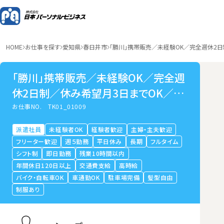
HOME
お仕事を探す
愛知県
春日井市
「勝川」携帯販売／未経験OK／完全週休2
「勝川」携帯販売／未経験OK／完全週
休2日制／休み希望月3日までOK／研
修手厚い
お仕事NO.
TK01_01009
派遣社員
未経験者OK
経験者歓迎
主婦・主夫歓迎
フリーター歓迎
週５勤務
平日休み
長期
フルタイム
シフト制
即日勤務
残業10時間以内
年間休日120日以上
交通費支給
高時給
バイク・自転車OK
車通勤OK
駐車場完備
髪型自由
制服あり