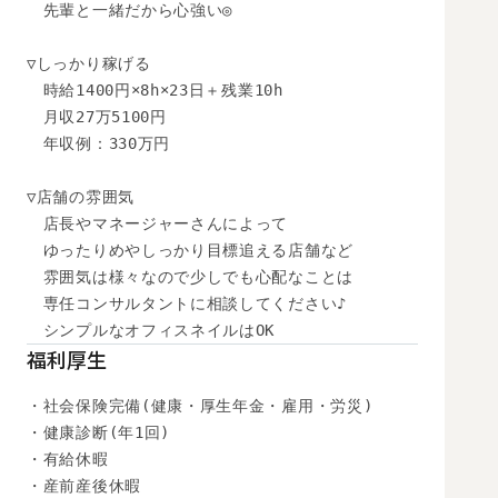
　先輩と一緒だから心強い◎

▽しっかり稼げる

　時給1400円×8h×23日＋残業10h

　月収27万5100円

　年収例：330万円

▽店舗の雰囲気

　店長やマネージャーさんによって

　ゆったりめやしっかり目標追える店舗など

　雰囲気は様々なので少しでも心配なことは

　専任コンサルタントに相談してください♪

　シンプルなオフィスネイルはOK
福利厚生
・社会保険完備(健康・厚生年金・雇用・労災)

・健康診断(年1回)

・有給休暇

・産前産後休暇
