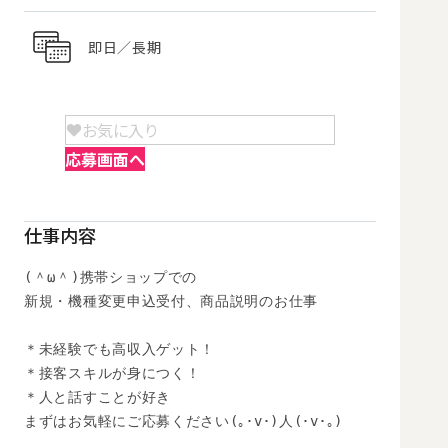
即日／長期
お気に入り
応募画面へ
仕事内容
(＾ω＾)携帯ショップでの

新規・機種変更申込受付、商品説明のお仕事

＊未経験でも高収入ゲット！

＊接客スキルが身につく！

＊人と話すことが好き

まずはお気軽にご応募ください(｡･v･)人(･v･｡)
