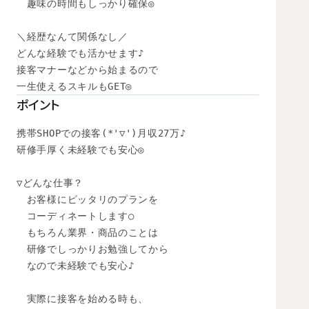
　趣味の時間もしっかり確保◎

＼経歴なんて関係なし／

どんな経験でも活かせます♪

接客マナーなどから始まるので

一生使えるスキルもGET◎
ポイント
携帯SHOPでの接客(*'▽')月収27万♪

研修手厚く未経験でも安心◎

▽どんな仕事？

　お客様にピッタリのプランを

　コーディネートします○

　もちろん業界・商品のことは

　研修でしっかりお勉強してから

　なので未経験でも安心♪

　実際に接客を始める時も、
