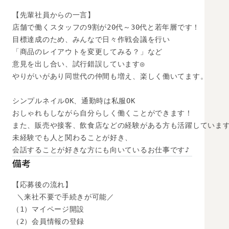
【先輩社員からの一言】

店舗で働くスタッフの9割が20代～30代と若年層です！

目標達成のため、みんなで日々作戦会議を行い

「商品のレイアウトを変更してみる？」など

意見を出し合い、試行錯誤しています◎

やりがいがあり同世代の仲間も増え、楽しく働いてます。

シンプルネイルOK、通勤時は私服OK

おしゃれもしながら自分らしく働くことができます！

また、販売や接客、飲食店などの経験がある方も活躍しています
未経験でも人と関わることが好き、

会話することが好きな方にも向いているお仕事です♪
備考
【応募後の流れ】

 ＼来社不要で手続きが可能／

（1）マイページ開設

（2）会員情報の登録
