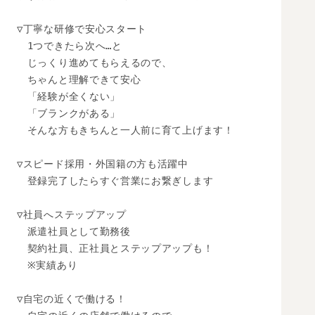
▽丁寧な研修で安心スタート

　1つできたら次へ…と

　じっくり進めてもらえるので、

　ちゃんと理解できて安心

　「経験が全くない」

　「ブランクがある」

　そんな方もきちんと一人前に育て上げます！

▽スピード採用・外国籍の方も活躍中

　登録完了したらすぐ営業にお繋ぎします

▽社員へステップアップ

　派遣社員として勤務後

　契約社員、正社員とステップアップも！

　※実績あり

▽自宅の近くで働ける！
