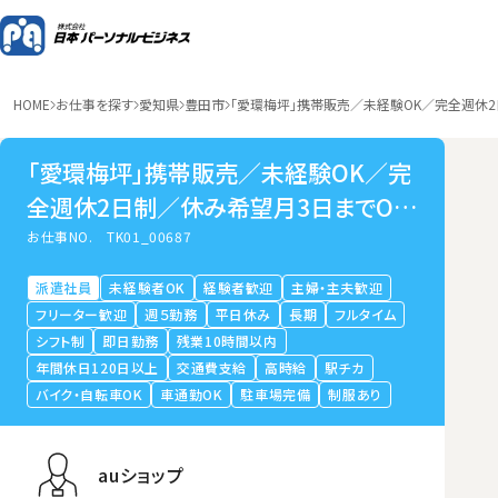
HOME
お仕事を探す
愛知県
豊田市
「愛環梅坪」携帯販売／未経験OK／完全週休
「愛環梅坪」携帯販売／未経験OK／完
全週休2日制／休み希望月3日までOK
／研修手厚い
お仕事NO.
TK01_00687
派遣社員
未経験者OK
経験者歓迎
主婦・主夫歓迎
フリーター歓迎
週５勤務
平日休み
長期
フルタイム
シフト制
即日勤務
残業10時間以内
年間休日120日以上
交通費支給
高時給
駅チカ
バイク・自転車OK
車通勤OK
駐車場完備
制服あり
auショップ