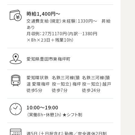
時給1,400円〜
交通費支給（規定）未経験：1330円～ 昇給
あり
月収例：27万1170円（内訳…1380円
×8h×23日＋残業10h）
愛知県豊田市東梅坪町
愛知環状鉄
名鉄三河線(猿
名鉄三河線(猿
道 愛環梅坪
投－知立) 梅坪
投－知立) 越戸
徒歩5分
徒歩7分
徒歩24分
10:00～19:00
（実働8h・休憩1h）★シフト制
週5日（土日祝含む）勤務／完全週休2日制