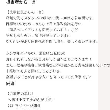
担当者から一言
【先輩社員からの一言】

店舗で働くスタッフの9割が20代～30代と若年層です！

目標達成のため、みんなで日々作戦会議を行い

「商品のレイアウトを変更してみる？」など

意見を出し合い、試行錯誤しています◎

やりがいがあり同世代の仲間も増え、楽しく働いてます。

シンプルネイルOK、通勤時は私服OK

おしゃれもしながら自分らしく働くことができます！

また、販売や接客、飲食店などの経験がある方も活躍しています
未経験でも人と関わることが好き、

会話することが好きな方にも向いているお仕事です♪
備考
【応募後の流れ】

 ＼来社不要で手続きが可能／

（1）マイページ開設
