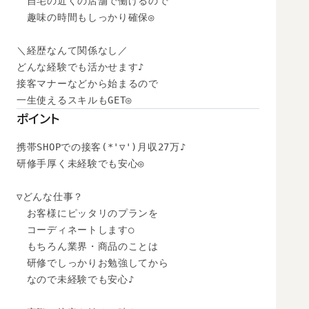
　自宅の近くの店舗で働けるので

　趣味の時間もしっかり確保◎

＼経歴なんて関係なし／

どんな経験でも活かせます♪

接客マナーなどから始まるので

一生使えるスキルもGET◎
ポイント
携帯SHOPでの接客(*'▽')月収27万♪

研修手厚く未経験でも安心◎

▽どんな仕事？

　お客様にピッタリのプランを

　コーディネートします○

　もちろん業界・商品のことは

　研修でしっかりお勉強してから

　なので未経験でも安心♪
