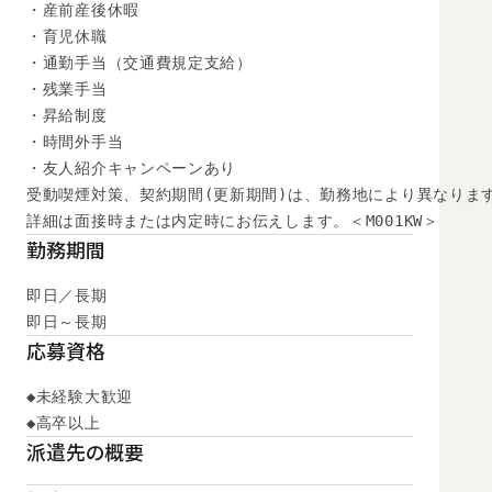
・産前産後休暇

・育児休職

・通勤手当（交通費規定支給）

・残業手当

・昇給制度

・時間外手当

・友人紹介キャンペーンあり

受動喫煙対策、契約期間(更新期間)は、勤務地により異なります
詳細は面接時または内定時にお伝えします。＜M001KW＞
勤務期間
即日／長期

即日～長期
応募資格
◆未経験大歓迎

◆高卒以上
派遣先の概要