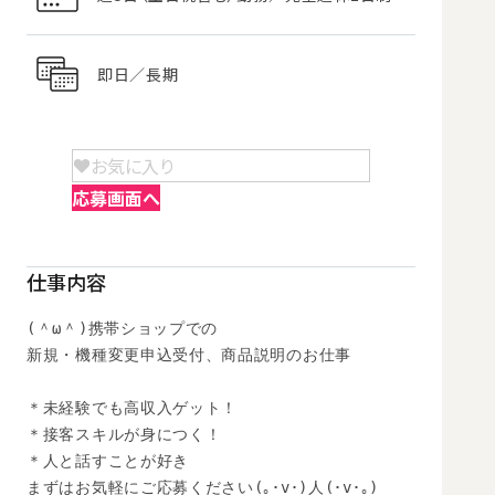
即日／長期
お気に入り
応募画面へ
仕事内容
(＾ω＾)携帯ショップでの

新規・機種変更申込受付、商品説明のお仕事

＊未経験でも高収入ゲット！

＊接客スキルが身につく！

＊人と話すことが好き

まずはお気軽にご応募ください(｡･v･)人(･v･｡)
