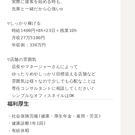
　実際に接客を始める時も、

　先輩と一緒だから心強い◎

▽しっかり稼げる

　時給1400円×8h×23日＋残業10h

　月収27万5100円

　年収例：330万円

▽店舗の雰囲気

　店長やマネージャーさんによって

　ゆったりめやしっかり目標追える店舗など

　雰囲気は様々なので少しでも心配なことは

　専任コンサルタントに相談してください♪

　シンプルなオフィスネイルはOK
福利厚生
・社会保険完備(健康・厚生年金・雇用・労災)

・健康診断(年1回)

・有給休暇
