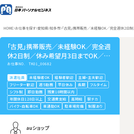
HOME
お仕事を探す
愛知県
知多市
「古見」携帯販売／未経験OK／完全週休2日
「古見」携帯販売／未経験OK／完全週
休2日制／休み希望月3日までOK／研
修手厚い
お仕事NO.
TK01_00682
派遣社員
未経験者OK
経験者歓迎
主婦・主夫歓迎
フリーター歓迎
週５勤務
平日休み
長期
フルタイム
シフト制
即日勤務
残業10時間以内
年間休日120日以上
交通費支給
高時給
駅チカ
バイク・自転車OK
車通勤OK
駐車場完備
制服あり
auショップ