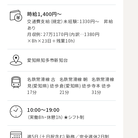
時給1,400円〜
交通費支給（規定）未経験：1330円～ 昇給
あり
月収例：27万1170円（内訳…1380円
×8h×23日＋残業10h）
愛知県知多市新知台
名鉄常滑線 古
名鉄常滑線 朝
名鉄常滑線
見(愛知県) 徒歩
倉(愛知県) 徒歩
寺本 徒歩
17分
21分
31分
10:00～19:00
（実働8h・休憩1h）★シフト制
週5日（土日祝含む）勤務／完全週休2日制