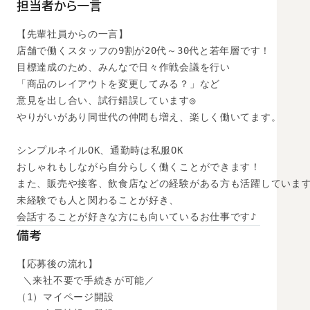
担当者から一言
【先輩社員からの一言】

店舗で働くスタッフの9割が20代～30代と若年層です！

目標達成のため、みんなで日々作戦会議を行い

「商品のレイアウトを変更してみる？」など

意見を出し合い、試行錯誤しています◎

やりがいがあり同世代の仲間も増え、楽しく働いてます。

シンプルネイルOK、通勤時は私服OK

おしゃれもしながら自分らしく働くことができます！

また、販売や接客、飲食店などの経験がある方も活躍しています
未経験でも人と関わることが好き、

会話することが好きな方にも向いているお仕事です♪
備考
【応募後の流れ】

 ＼来社不要で手続きが可能／

（1）マイページ開設
