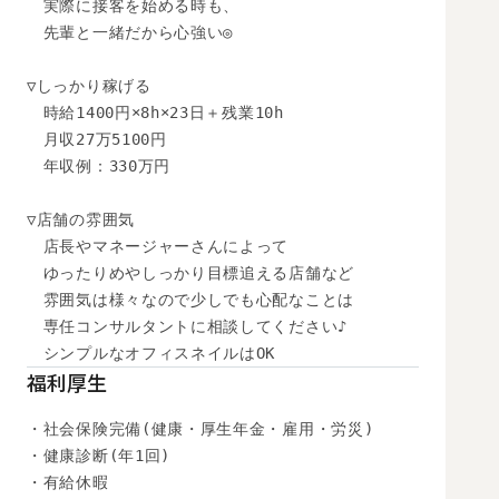
　実際に接客を始める時も、

　先輩と一緒だから心強い◎

▽しっかり稼げる

　時給1400円×8h×23日＋残業10h

　月収27万5100円

　年収例：330万円

▽店舗の雰囲気

　店長やマネージャーさんによって

　ゆったりめやしっかり目標追える店舗など

　雰囲気は様々なので少しでも心配なことは

　専任コンサルタントに相談してください♪

　シンプルなオフィスネイルはOK
福利厚生
・社会保険完備(健康・厚生年金・雇用・労災)

・健康診断(年1回)

・有給休暇
