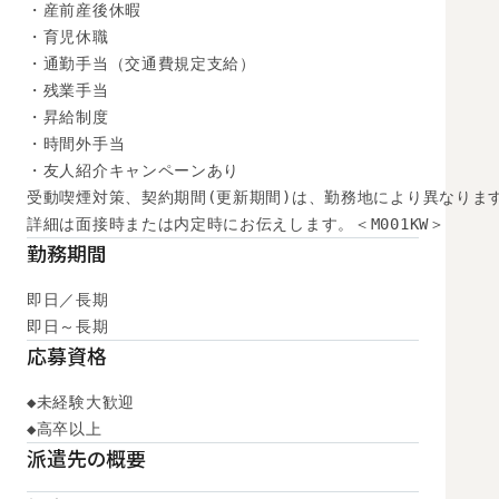
・産前産後休暇

・育児休職

・通勤手当（交通費規定支給）

・残業手当

・昇給制度

・時間外手当

・友人紹介キャンペーンあり

受動喫煙対策、契約期間(更新期間)は、勤務地により異なります
詳細は面接時または内定時にお伝えします。＜M001KW＞
勤務期間
即日／長期

即日～長期
応募資格
◆未経験大歓迎

◆高卒以上
派遣先の概要