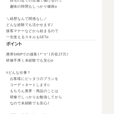
　自宅の近くの店舗で働けるので

　趣味の時間もしっかり確保◎

＼経歴なんて関係なし／

どんな経験でも活かせます♪

接客マナーなどから始まるので

一生使えるスキルもGET◎
ポイント
携帯SHOPでの接客(*'▽')月収27万♪

研修手厚く未経験でも安心◎

▽どんな仕事？

　お客様にピッタリのプランを

　コーディネートします○

　もちろん業界・商品のことは

　研修でしっかりお勉強してから

　なので未経験でも安心♪
