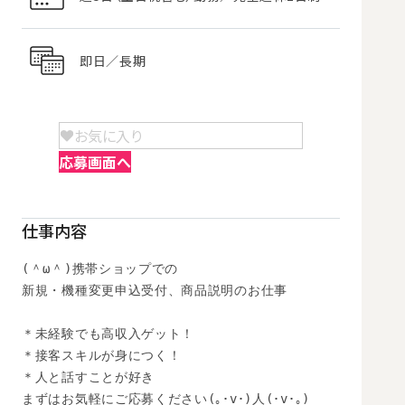
即日／長期
お気に入り
応募画面へ
仕事内容
(＾ω＾)携帯ショップでの

新規・機種変更申込受付、商品説明のお仕事

＊未経験でも高収入ゲット！

＊接客スキルが身につく！

＊人と話すことが好き

まずはお気軽にご応募ください(｡･v･)人(･v･｡)
