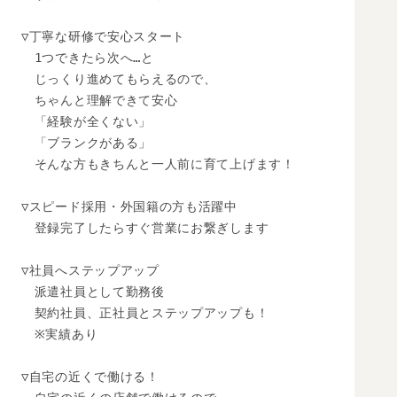
▽丁寧な研修で安心スタート

　1つできたら次へ…と

　じっくり進めてもらえるので、

　ちゃんと理解できて安心

　「経験が全くない」

　「ブランクがある」

　そんな方もきちんと一人前に育て上げます！

▽スピード採用・外国籍の方も活躍中

　登録完了したらすぐ営業にお繋ぎします

▽社員へステップアップ

　派遣社員として勤務後

　契約社員、正社員とステップアップも！

　※実績あり

▽自宅の近くで働ける！
