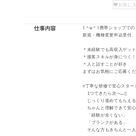
お気に
仕事内容
(＾ω＾)携帯ショップでの

新規・機種変更申込受付、
＊未経験でも高収入ゲット
＊接客スキルが身につく！
＊人と話すことが好き

まずはお気軽にご応募ください(
▽丁寧な研修で安心スタート
　1つできたら次へ…と

　じっくり進めてもらえる
　ちゃんと理解できて安心
　「経験が全くない」

　「ブランクがある」

　そんな方もきちんと一人