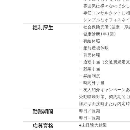
　雰囲気は様々なので少し
　専任コンサルタントに相
　シンプルなオフィスネイ
福利厚生
・社会保険完備(健康・厚
・健康診断(年1回)

・有給休暇

・産前産後休暇

・育児休職

・通勤手当（交通費規定支
・残業手当

・昇給制度

・時間外手当

・友人紹介キャンペーンあ
受動喫煙対策、契約期間(
詳細は面接時または内定時に
勤務期間
即日／長期

即日～長期
応募資格
◆未経験大歓迎
