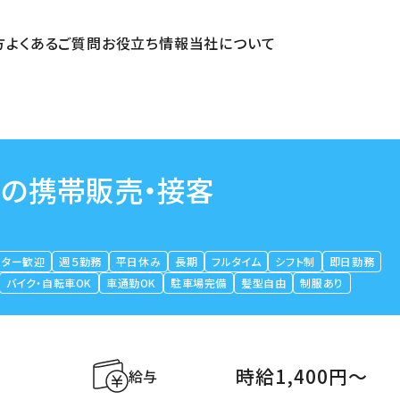
方
よくあるご質問
お役立ち情報
当社について
での携帯販売・接客
ーター歓迎
週５勤務
平日休み
長期
フルタイム
シフト制
即日勤務
バイク・自転車OK
車通勤OK
駐車場完備
髪型自由
制服あり
時給1,400円〜
給与