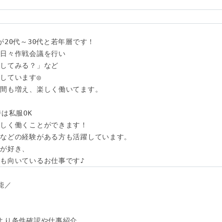
20代～30代と若年層です！

日々作戦会議を行い

してみる？」など

しています◎

間も増え、楽しく働いてます。

は私服OK

しく働くことができます！

などの経験がある方も活躍しています。

が好き、

も向いているお仕事です♪
／

より条件確認や仕事紹介
