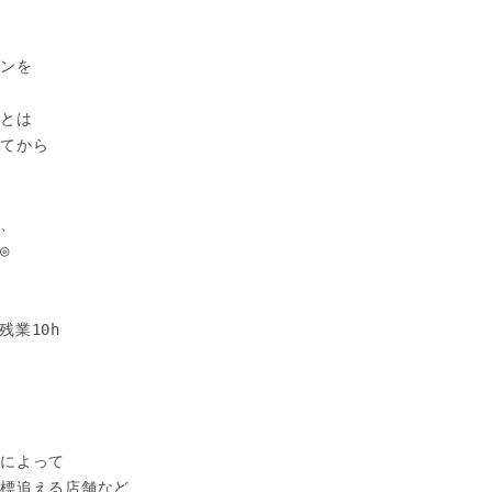
ンを

とは

てから

、



残業10h

によって

標追える店舗など
