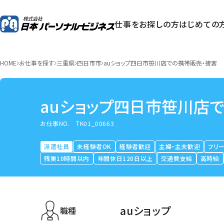
仕事をお探しの方
はじめての
HOME
お仕事を探す
三重県
四日市市
auショップ四日市笹川店での携帯販売・接客
auショップ四日市笹川店
お仕事NO.
TK01_00663
派遣社員
未経験者OK
経験者歓迎
主婦・主夫歓迎
フリ
残業10時間以内
年間休日120日以上
交通費支給
高時給
auショップ
職種