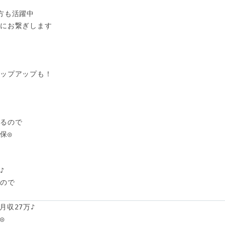
方も活躍中

にお繋ぎします

ップアップも！

るので

◎



ので

月収27万♪


