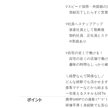
▽スピード採用・外国籍の
　登録完了したらすぐ営業
▽社員へステップアップ

　派遣社員として勤務後

　契約社員、正社員とステ
　※実績あり

▽自宅の近くで働ける！

　自宅の近くの店舗で働け
　趣味の時間もしっかり確保
＼経歴なんて関係なし／

どんな経験でも活かせます♪
接客マナーなどから始まる
一生使えるスキルもGET◎
ポイント
携帯SHOPでの接客(*'▽')
研修手厚く未経験でも安心◎