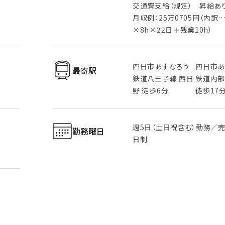
交通費支給（規定） 昇給あ
月収例：25万0705円（内訳…
×8h×22日＋残業10h）
四日市あすなろう
四日市あ
最寄駅
鉄道八王子線 西日
鉄道内部
野 徒歩6分
徒歩17
週5日（土日祝含む）勤務／
勤務曜日
日制