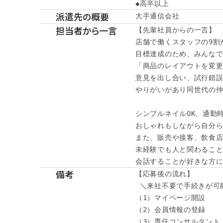
◆高卒以上
派遣先の概要
大手通信会社
担当者から一言
【先輩社員からの一言】

店舗で働くスタッフの9割が
目標達成のため、みんなで
「商品のレイアウトを変更
意見を出し合い、試行錯誤
やりがいがあり同世代の仲
シンプルネイルOK、通勤時
おしゃれもしながら自分ら
また、販売や接客、飲食店
未経験でも人と関わること
会話することが好きな方に
備考
【応募後の流れ】

 ＼来社不要で手続きが可能
（1）マイページ開設

（2）会員情報の登録

（3）専任コンサルタント