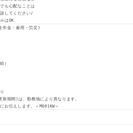
でも心配なことは

談してください♪

ルはOK
生年金・雇用・労災)

給）

り

更新期間)は、勤務地により異なります。

お伝えします。＜M001KW＞