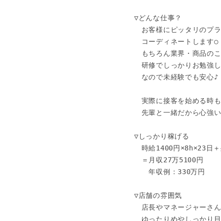
▽どんな仕事？

　お客様にピッタリのプラ
　コーディネートします○

　もちろん業界・商品のこ
　研修でしっかりお勉強し
　なので未経験でも安心♪

　実際に接客を始める時も
　先輩と一緒だから心強い◎
▽しっかり稼げる

　時給1400円×8h×23日＋
　＝月収27万5100円

　　年収例：330万円

▽店舗の雰囲気

　店長やマネージャーさん
　ゆったりめやしっかり目