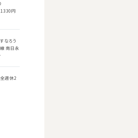
り
1330円
すなろう
線 南日永
分
完全週休2