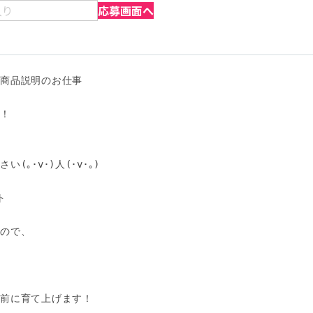
入り
応募画面へ
商品説明のお仕事

！



｡･v･)人(･v･｡)



ので、



前に育て上げます！
