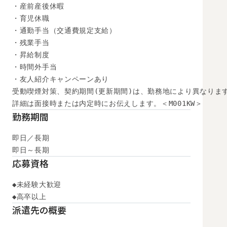
・産前産後休暇

・育児休職

・通勤手当（交通費規定支給）

・残業手当

・昇給制度

・時間外手当

・友人紹介キャンペーンあり

受動喫煙対策、契約期間(更新期間)は、勤務地により異なります
詳細は面接時または内定時にお伝えします。＜M001KW＞
勤務期間
即日／長期

即日～長期
応募資格
◆未経験大歓迎

◆高卒以上
派遣先の概要