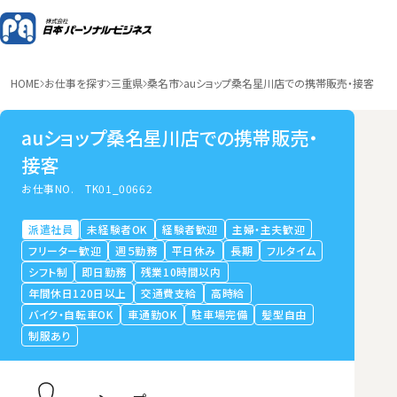
HOME
お仕事を探す
三重県
桑名市
auショップ桑名星川店での携帯販売・接客
auショップ桑名星川店での携帯販売・
接客
お仕事NO.
TK01_00662
派遣社員
未経験者OK
経験者歓迎
主婦・主夫歓迎
フリーター歓迎
週５勤務
平日休み
長期
フルタイム
シフト制
即日勤務
残業10時間以内
年間休日120日以上
交通費支給
高時給
バイク・自転車OK
車通勤OK
駐車場完備
髪型自由
制服あり