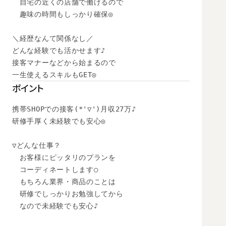
　自宅の近くの店舗で働けるので

　趣味の時間もしっかり確保◎

＼経歴なんて関係なし／

どんな経験でも活かせます♪

接客マナーなどから始まるので

一生使えるスキルもGET◎
ポイント
携帯SHOPでの接客(*'▽')月収27万♪

研修手厚く未経験でも安心◎

▽どんな仕事？

　お客様にピッタリのプランを

　コーディネートします○

　もちろん業界・商品のことは

　研修でしっかりお勉強してから

　なので未経験でも安心♪
