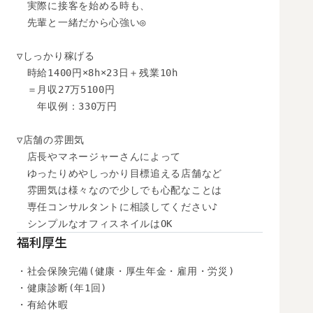
　実際に接客を始める時も、

　先輩と一緒だから心強い◎

▽しっかり稼げる

　時給1400円×8h×23日＋残業10h

　＝月収27万5100円

　　年収例：330万円

▽店舗の雰囲気

　店長やマネージャーさんによって

　ゆったりめやしっかり目標追える店舗など

　雰囲気は様々なので少しでも心配なことは

　専任コンサルタントに相談してください♪

　シンプルなオフィスネイルはOK
福利厚生
・社会保険完備(健康・厚生年金・雇用・労災)

・健康診断(年1回)

・有給休暇
