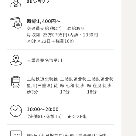
auショップ
時給1,400円〜
交通費支給（規定） 昇給あり
月収例：25万0705円（内訳…1330円
×8h×22日＋残業10h）
三重県桑名市星川
三岐鉄道北勢線
三岐鉄道北勢
三岐鉄道北勢
星川(三重県) 徒
線 七和 徒歩
線 在良 徒歩
歩3分
17分
18分
10:00～20:00
（実働8h・休憩1h） ★シフト制
週5日（土日祝含む）勤務／完全週休2日制