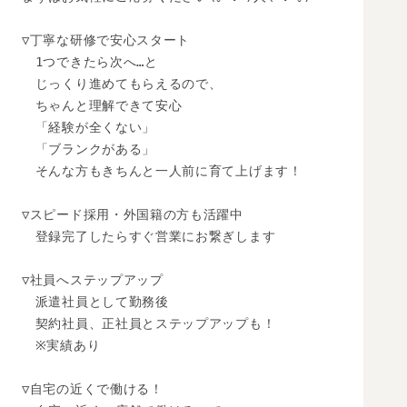
▽丁寧な研修で安心スタート

　1つできたら次へ…と

　じっくり進めてもらえるので、

　ちゃんと理解できて安心

　「経験が全くない」

　「ブランクがある」

　そんな方もきちんと一人前に育て上げます！

▽スピード採用・外国籍の方も活躍中

　登録完了したらすぐ営業にお繋ぎします

▽社員へステップアップ

　派遣社員として勤務後

　契約社員、正社員とステップアップも！

　※実績あり

▽自宅の近くで働ける！
