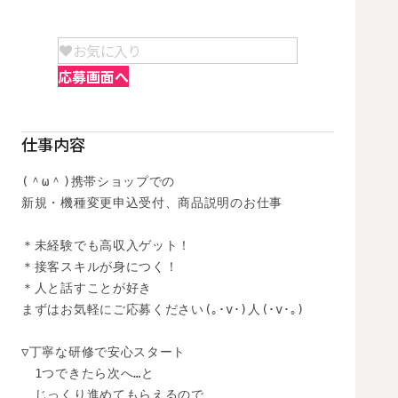
お気に入り
応募画面へ
仕事内容
(＾ω＾)携帯ショップでの

新規・機種変更申込受付、商品説明のお仕事

＊未経験でも高収入ゲット！

＊接客スキルが身につく！

＊人と話すことが好き

まずはお気軽にご応募ください(｡･v･)人(･v･｡)

▽丁寧な研修で安心スタート

　1つできたら次へ…と

　じっくり進めてもらえるので、
