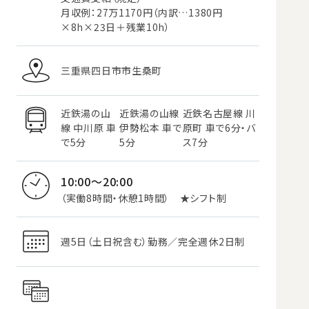
月収例：27万1170円（内訳…1380円
×8h×23日＋残業10h）
三重県四日市市生桑町
近鉄湯の山
近鉄湯の山線
近鉄名古屋線 川
線 中川原 車
伊勢松本 車で
原町 車で6分・バ
で5分
5分
ス7分
10:00～20:00
（実働8時間・休憩1時間） ★シフト制
週5日（土日祝含む）勤務／完全週休2日制