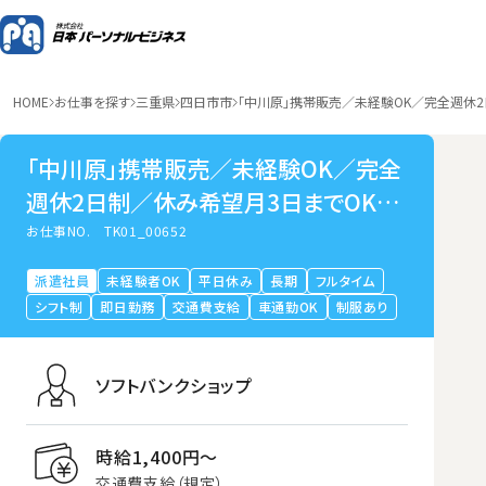
HOME
お仕事を探す
三重県
四日市市
「中川原」携帯販売／未経験OK／完全週休
「中川原」携帯販売／未経験OK／完全
週休2日制／休み希望月3日までOK／
研修手厚い
お仕事NO.
TK01_00652
派遣社員
未経験者OK
平日休み
長期
フルタイム
シフト制
即日勤務
交通費支給
車通勤OK
制服あり
ソフトバンクショップ
時給1,400円〜
交通費支給（規定）