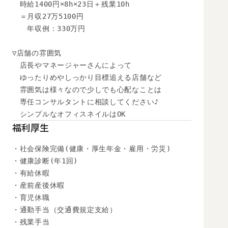
　時給1400円×8h×23日＋残業10h

　＝月収27万5100円

　　年収例：330万円

▽店舗の雰囲気

　店長やマネージャーさんによって

　ゆったりめやしっかり目標追える店舗など

　雰囲気は様々なので少しでも心配なことは

　専任コンサルタントに相談してください♪

　シンプルなオフィスネイルはOK
福利厚生
・社会保険完備(健康・厚生年金・雇用・労災)

・健康診断(年1回)

・有給休暇

・産前産後休暇

・育児休職

・通勤手当（交通費規定支給）

・残業手当
