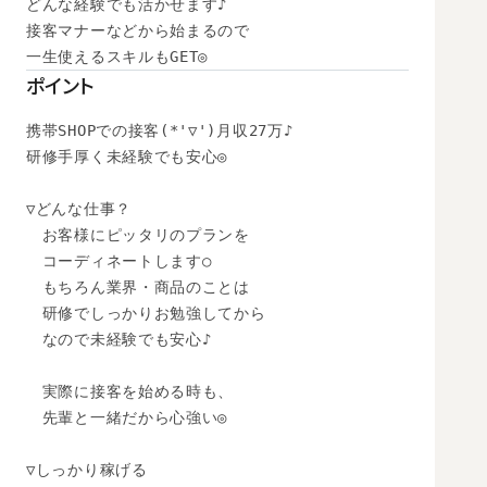
どんな経験でも活かせます♪

接客マナーなどから始まるので

一生使えるスキルもGET◎
ポイント
携帯SHOPでの接客(*'▽')月収27万♪

研修手厚く未経験でも安心◎

▽どんな仕事？

　お客様にピッタリのプランを

　コーディネートします○

　もちろん業界・商品のことは

　研修でしっかりお勉強してから

　なので未経験でも安心♪

　実際に接客を始める時も、

　先輩と一緒だから心強い◎

▽しっかり稼げる
