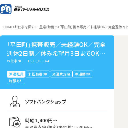
HOME
お仕事を探す
三重県
鈴鹿市
「平田町」携帯販売／未経験OK／完全週休2
「平田町」携帯販売／未経験OK／完全
週休2日制／休み希望月3日までOK／
研修手厚い
お仕事NO.
TK01_00644
派遣社員
未経験者OK
交通費支給
車通勤OK
制服あり
ソフトバンクショップ
時給1,400円〜
交通費支給（規定）未経験：1230円～