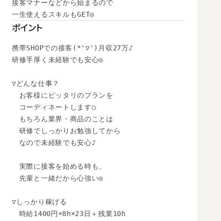
接客マナーなどから始まるので

一生使えるスキルもGET◎
ポイント
携帯SHOPでの接客(*'▽')月収27万♪

研修手厚く未経験でも安心◎

▽どんな仕事？

　お客様にピッタリのプランを

　コーディネートします○

　もちろん業界・商品のことは

　研修でしっかりお勉強してから

　なので未経験でも安心♪

　実際に接客を始める時も、

　先輩と一緒だから心強い◎

▽しっかり稼げる

　時給1400円×8h×23日＋残業10h
