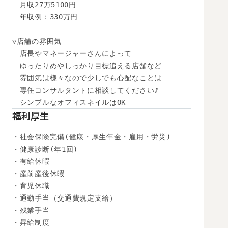
　月収27万5100円

　年収例：330万円

▽店舗の雰囲気

　店長やマネージャーさんによって

　ゆったりめやしっかり目標追える店舗など

　雰囲気は様々なので少しでも心配なことは

　専任コンサルタントに相談してください♪

　シンプルなオフィスネイルはOK
福利厚生
・社会保険完備(健康・厚生年金・雇用・労災)

・健康診断(年1回)

・有給休暇

・産前産後休暇

・育児休職

・通勤手当（交通費規定支給）

・残業手当

・昇給制度
