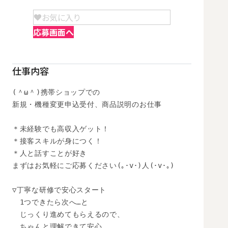
お気に入り
応募画面へ
仕事内容
(＾ω＾)携帯ショップでの

新規・機種変更申込受付、商品説明のお仕事

＊未経験でも高収入ゲット！

＊接客スキルが身につく！

＊人と話すことが好き

まずはお気軽にご応募ください(｡･v･)人(･v･｡)

▽丁寧な研修で安心スタート

　1つできたら次へ…と

　じっくり進めてもらえるので、

　ちゃんと理解できて安心
