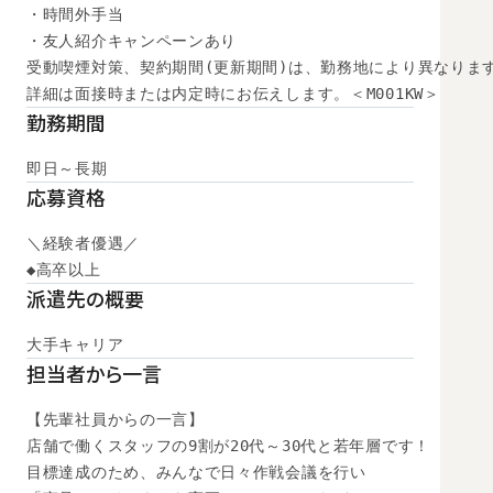
・時間外手当

・友人紹介キャンペーンあり

受動喫煙対策、契約期間(更新期間)は、勤務地により異なります
詳細は面接時または内定時にお伝えします。＜M001KW＞
勤務期間
即日～長期
応募資格
＼経験者優遇／

◆高卒以上
派遣先の概要
大手キャリア
担当者から一言
【先輩社員からの一言】

店舗で働くスタッフの9割が20代～30代と若年層です！

目標達成のため、みんなで日々作戦会議を行い
