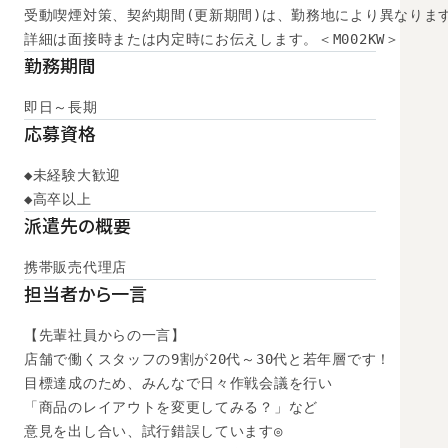
受動喫煙対策、契約期間(更新期間)は、勤務地により異なります
詳細は面接時または内定時にお伝えします。＜M002KW＞
勤務期間
即日～長期
応募資格
◆未経験大歓迎

◆高卒以上
派遣先の概要
携帯販売代理店
担当者から一言
【先輩社員からの一言】

店舗で働くスタッフの9割が20代～30代と若年層です！

目標達成のため、みんなで日々作戦会議を行い

「商品のレイアウトを変更してみる？」など

意見を出し合い、試行錯誤しています◎
