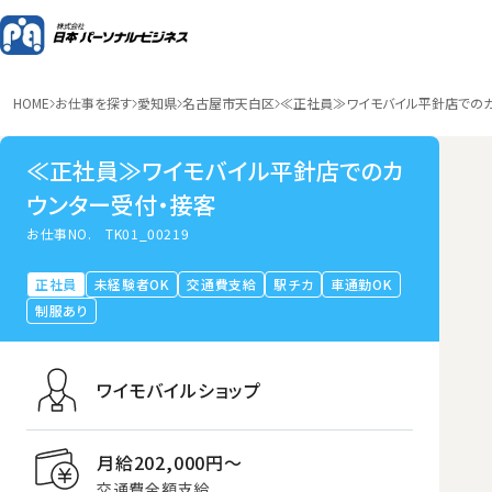
HOME
お仕事を探す
愛知県
名古屋市天白区
≪正社員≫ワイモバイル平針店でのカ
≪正社員≫ワイモバイル平針店でのカ
ウンター受付・接客
お仕事NO.
TK01_00219
正社員
未経験者OK
交通費支給
駅チカ
車通勤OK
制服あり
ワイモバイルショップ
月給202,000円〜
交通費全額支給