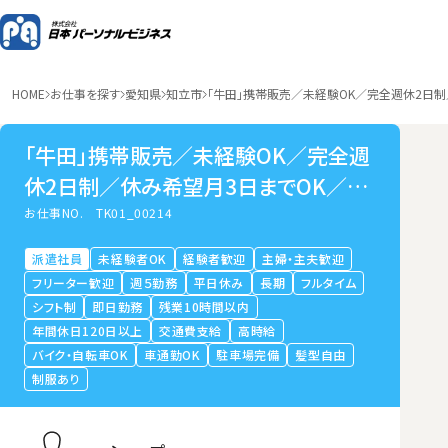
HOME
お仕事を探す
愛知県
知立市
「牛田」携帯販売／未経験OK／完全週休2日
「牛田」携帯販売／未経験OK／完全週
休2日制／休み希望月3日までOK／研
修手厚い
お仕事NO.
TK01_00214
派遣社員
未経験者OK
経験者歓迎
主婦・主夫歓迎
フリーター歓迎
週５勤務
平日休み
長期
フルタイム
シフト制
即日勤務
残業10時間以内
年間休日120日以上
交通費支給
高時給
バイク・自転車OK
車通勤OK
駐車場完備
髪型自由
制服あり