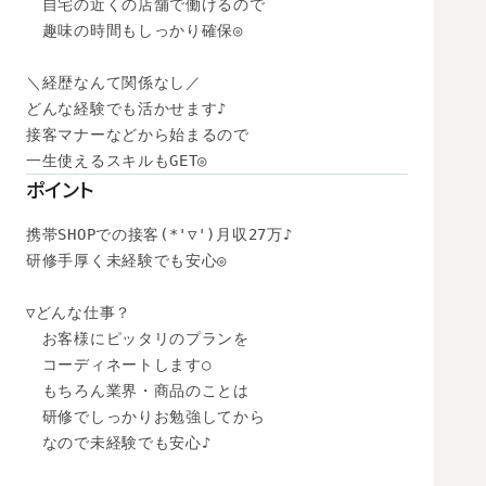
　自宅の近くの店舗で働けるので

　趣味の時間もしっかり確保◎

＼経歴なんて関係なし／

どんな経験でも活かせます♪

接客マナーなどから始まるので

一生使えるスキルもGET◎
ポイント
携帯SHOPでの接客(*'▽')月収27万♪

研修手厚く未経験でも安心◎

▽どんな仕事？

　お客様にピッタリのプランを

　コーディネートします○

　もちろん業界・商品のことは

　研修でしっかりお勉強してから

　なので未経験でも安心♪
