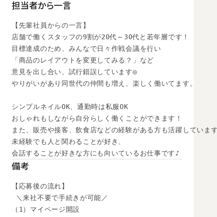
担当者から一言
【先輩社員からの一言】

店舗で働くスタッフの9割が20代～30代と若年層です！

目標達成のため、みんなで日々作戦会議を行い

「商品のレイアウトを変更してみる？」など

意見を出し合い、試行錯誤しています◎

やりがいがあり同世代の仲間も増え、楽しく働いてます。

シンプルネイルOK、通勤時は私服OK

おしゃれもしながら自分らしく働くことができます！

また、販売や接客、飲食店などの経験がある方も活躍しています
未経験でも人と関わることが好き、

会話することが好きな方にも向いているお仕事です♪
備考
【応募後の流れ】

 ＼来社不要で手続きが可能／

（1）マイページ開設
