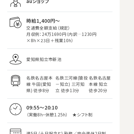
auショップ
時給1,400円〜
交通費全額支給（規定）
月収例：24万1690円（内訳…1230円
×8h×23日＋残業10h）
愛知県知立市新池
名鉄名古屋本
名鉄三河線(猿投
名鉄名古屋
線 牛田(愛知
－知立) 三河知
本線 知立
県) 徒歩8分
立 徒歩13分
徒歩20分
09:55～20:10
（実働8h・休憩1.25h） ★シフト制
週5日（土日祝含む）勤務／完全週休2日制