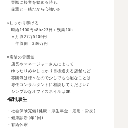
　実際に接客を始める時も、

　先輩と一緒だから心強い◎

▽しっかり稼げる

　時給1400円×8h×23日＋残業10h

　＝月収27万5100円

　　年収例：330万円

▽店舗の雰囲気

　店長やマネージャーさんによって

　ゆったりめやしっかり目標追える店舗など

　雰囲気は様々なので少しでも心配なことは

　専任コンサルタントに相談してください♪

　シンプルなオフィスネイルはOK
福利厚生
・社会保険完備(健康・厚生年金・雇用・労災)

・健康診断(年1回)

・有給休暇
