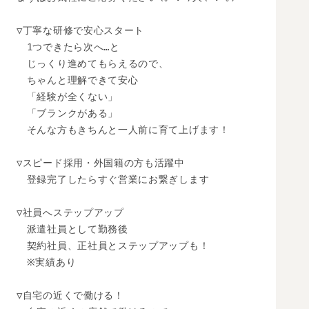
▽丁寧な研修で安心スタート

　1つできたら次へ…と

　じっくり進めてもらえるので、

　ちゃんと理解できて安心

　「経験が全くない」

　「ブランクがある」

　そんな方もきちんと一人前に育て上げます！

▽スピード採用・外国籍の方も活躍中

　登録完了したらすぐ営業にお繋ぎします

▽社員へステップアップ

　派遣社員として勤務後

　契約社員、正社員とステップアップも！

　※実績あり

▽自宅の近くで働ける！
