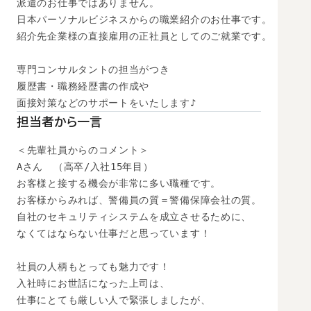
派遣のお仕事ではありません。

日本パーソナルビジネスからの職業紹介のお仕事です。

紹介先企業様の直接雇用の正社員としてのご就業です。

専門コンサルタントの担当がつき

履歴書・職務経歴書の作成や

面接対策などのサポートをいたします♪
担当者から一言
＜先輩社員からのコメント＞

Aさん　（高卒/入社15年目）

お客様と接する機会が非常に多い職種です。

お客様からみれば、警備員の質＝警備保障会社の質。

自社のセキュリティシステムを成立させるために、

なくてはならない仕事だと思っています！

社員の人柄もとっても魅力です！

入社時にお世話になった上司は、

仕事にとても厳しい人で緊張しましたが、
