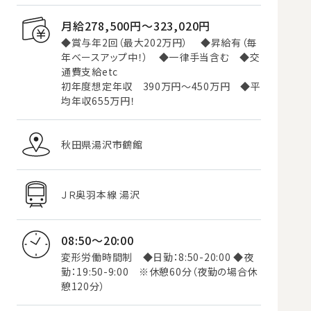
月給278,500円〜323,020円
◆賞与年2回（最大202万円） ◆昇給有（毎
年ベースアップ中！） ◆一律手当含む ◆交
通費支給etc
初年度想定年収 390万円～450万円 ◆平
均年収655万円！
秋田県湯沢市鶴館
ＪＲ奥羽本線 湯沢
08:50～20:00
変形労働時間制 ◆日勤：8:50-20:00 ◆夜
勤：19:50-9:00 ※休憩60分（夜勤の場合休
憩120分）