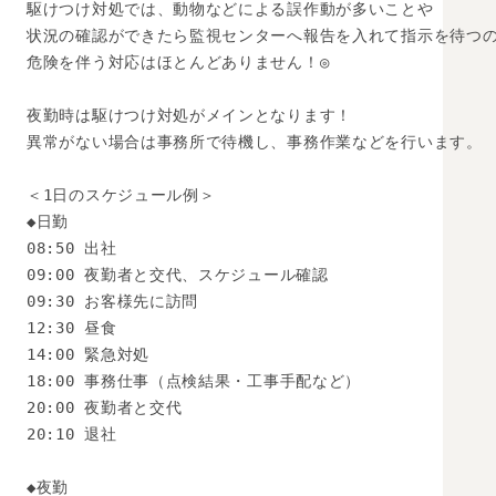
駆けつけ対処では、動物などによる誤作動が多いことや

状況の確認ができたら監視センターへ報告を入れて指示を待つの
危険を伴う対応はほとんどありません！◎

夜勤時は駆けつけ対処がメインとなります！

異常がない場合は事務所で待機し、事務作業などを行います。

＜1日のスケジュール例＞

◆日勤

08:50 出社

09:00 夜勤者と交代、スケジュール確認

09:30 お客様先に訪問

12:30 昼食

14:00 緊急対処

18:00 事務仕事（点検結果・工事手配など）

20:00 夜勤者と交代

20:10 退社

◆夜勤
