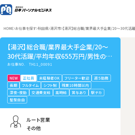
HOME
お仕事を探す
秋田県
湯沢市
【湯沢】総合職/業界最大手企業/20～30代活
【湯沢】総合職/業界最大手企業/20～
30代活躍/平均年収655万円/男性の育
休取得可
お仕事NO.
TH11_00091
NEW
正社員
未経験者OK
フリーター歓迎
週５勤務
長期
フルタイム
シフト制
残業10時間以内
深夜・夜勤
交通費支給
高時給
賞与あり
駅チカ
髪型自由
ルート営業
その他