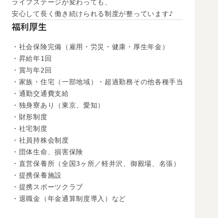
ライフステージが変わっても、

安心して長く働き続けられる制度が整っています♪
福利厚生
・社会保険完備（雇用・労災・健康・厚生年金）

・昇給年1回

・賞与年2回

・家族・住宅（一部地域）・超過勤務その他各種手当

・通勤交通費支給

・独身寮あり（東京、愛知）

・財形制度

・社宅制度

・社員持株会制度

・団体生命、損害保険

・直営保養所（全国3ヶ所／軽井沢、御殿場、名張）

・提携保養施設

・提携スポーツクラブ

・退職金（年金通算制度導入）など
