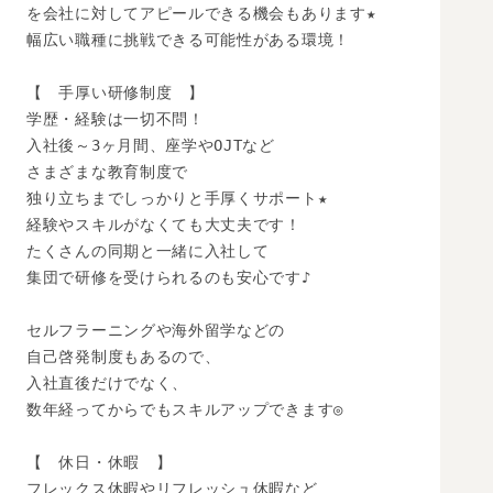
を会社に対してアピールできる機会もあります★

幅広い職種に挑戦できる可能性がある環境！

【　手厚い研修制度　】

学歴・経験は一切不問！

入社後～3ヶ月間、座学やOJTなど

さまざまな教育制度で

独り立ちまでしっかりと手厚くサポート★

経験やスキルがなくても大丈夫です！

たくさんの同期と一緒に入社して

集団で研修を受けられるのも安心です♪

セルフラーニングや海外留学などの

自己啓発制度もあるので、

入社直後だけでなく、

数年経ってからでもスキルアップできます◎

【　休日・休暇　】

フレックス休暇やリフレッシュ休暇など
