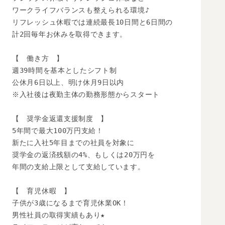
ワークライフバランスも整えられる環境♪

リフレッシュ休暇では連続最長10日間と6日間の

計2回毎年お休みを取得できます。

【　働き方　】

週39時間を基本としたシフト制

公休月6日以上、明け休月9日以内

※入社後は夜勤主体の勤務形態からスタート

【　奨学金返還支援制度　】

5年間で最大100万円支給！

新たに入社5年目までの社員を対象に

奨学金の返済残額の4%、もしくは20万円を

年間の支給上限として支給しています。

【　育児休暇　】

子供が3歳になるまで育児休業OK！

男性社員の取得実績もあり★
