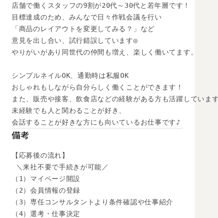
店舗で働くスタッフの9割が20代～30代と若年層です！

目標達成のため、みんなで日々作戦会議を行い

「商品のレイアウトを変更してみる？」など

意見を出し合い、試行錯誤しています◎

やりがいがあり同世代の仲間も増え、楽しく働いてます。

シンプルネイルOK、通勤時は私服OK

おしゃれもしながら自分らしく働くことができます！

また、販売や接客、飲食店などの経験がある方も活躍しています
未経験でも人と関わることが好き、

会話することが好きな方にも向いているお仕事です♪
備考
【応募後の流れ】

 ＼来社不要で手続きが可能／

（1）マイページ開設

（2）会員情報の登録

（3）専任コンサルタントより条件確認や仕事紹介

（4）選考・仕事決定
