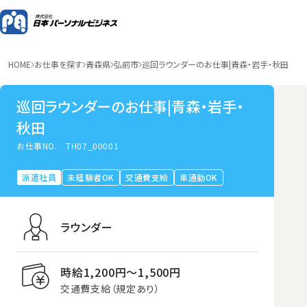
HOME
お仕事を探す
青森県
弘前市
巡回ラウンダーのお仕事|青森・岩手・秋田
巡回ラウンダーのお仕事|青森・岩手・
秋田
お仕事NO.
TH07_00001
派遣社員
未経験者OK
交通費支給
車通勤OK
ラウンダー
時給1,200円〜1,500円
交通費支給（規定あり）