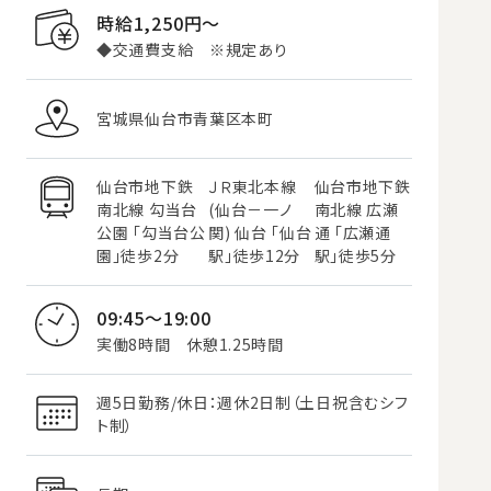
時給1,250円〜
◆交通費支給 ※規定あり
宮城県仙台市青葉区本町
仙台市地下鉄
ＪＲ東北本線
仙台市地下鉄
南北線 勾当台
(仙台－一ノ
南北線 広瀬
公園 「勾当台公
関) 仙台 「仙台
通 「広瀬通
園」徒歩2分
駅」徒歩12分
駅」徒歩5分
09:45～19:00
実働8時間 休憩1.25時間
週5日勤務/休日：週休2日制（土日祝含むシフ
ト制）