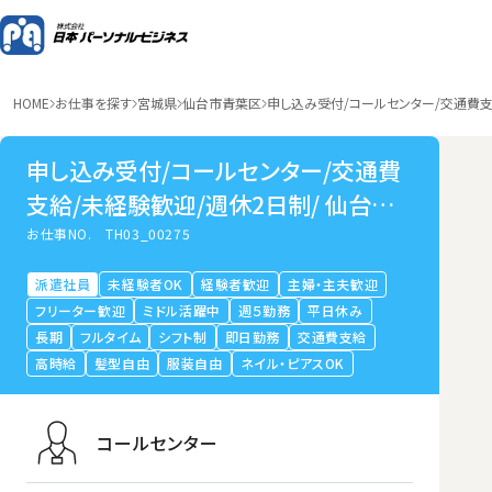
HOME
お仕事を探す
宮城県
仙台市青葉区
申し込み受付/コールセンター/交通費支
申し込み受付/コールセンター/交通費
支給/未経験歓迎/週休2日制/ 仙台市
青葉区
お仕事NO.
TH03_00275
派遣社員
未経験者OK
経験者歓迎
主婦・主夫歓迎
フリーター歓迎
ミドル活躍中
週５勤務
平日休み
長期
フルタイム
シフト制
即日勤務
交通費支給
高時給
髪型自由
服装自由
ネイル・ピアスOK
コールセンター