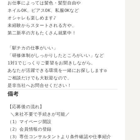
お仕事によっては髪色・髪型自由や

ネイルOK、ピアスOK、私服OKなど

オシャレも楽しめます♪

未経験からスタートされる方や、

第二新卒の方もたくさん就業中！

「駅チカの仕事がいい」

「研修体制がしっかりしたところがいい」など

1対1でじっくりご要望をお聞きしながら、

あなたが活躍できる環境を一緒にお探しします◎

ご相談だけでも大歓迎なので、

是非当社へお問合せください！
備考
【応募後の流れ】

 ＼来社不要で手続きが可能／

（1）マイページ開設

（2）会員情報の登録

（3）専任コンサルタントより条件確認や仕事紹介
