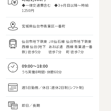
◆一律交通費含む ◆3ヶ月目以降～時給
1250円
宮城県仙台市青葉区一番町
仙台市地下鉄東
ＪＲ仙石線
仙台市地下鉄東
西線 仙台(地下
あおば通
西線 青葉通一番
鉄) 徒歩5分
徒歩7分
町 徒歩7分
09:00～18:00
うち実働8時間・休憩60分
週5日勤務／休日：週休2日制(シフト制)
即日／長期