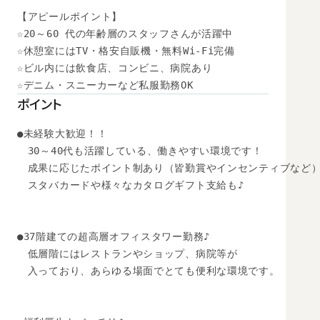
【アピールポイント】

☆20～60 代の年齢層のスタッフさんが活躍中

☆休憩室にはTV・格安自販機・無料Wi-Fi完備

☆ビル内には飲食店、コンビニ、病院あり

☆デニム・スニーカーなど私服勤務OK
ポイント
●未経験大歓迎！！

　30～40代も活躍している、働きやすい環境です！

　成果に応じたポイント制あり（皆勤賞やインセンティブなど）
　スタバカードや様々なカタログギフト支給も♪

●37階建ての超高層オフィスタワー勤務♪

　低層階にはレストランやショップ、病院等が

　入っており、あらゆる場面でとても便利な環境です。
