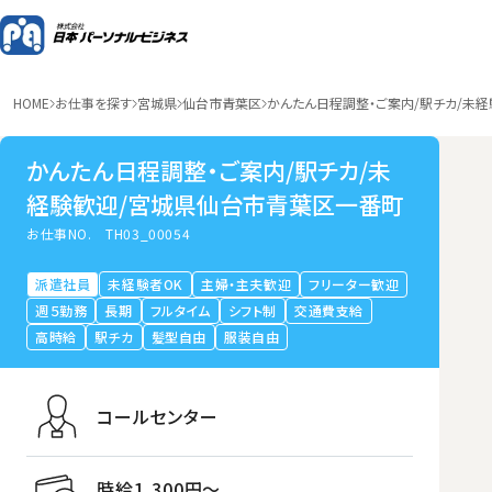
HOME
お仕事を探す
宮城県
仙台市青葉区
かんたん日程調整・ご案内/駅チカ/未
かんたん日程調整・ご案内/駅チカ/未
経験歓迎/宮城県仙台市青葉区一番町
お仕事NO.
TH03_00054
派遣社員
未経験者OK
主婦・主夫歓迎
フリーター歓迎
週５勤務
長期
フルタイム
シフト制
交通費支給
高時給
駅チカ
髪型自由
服装自由
コールセンター
時給1,300円〜