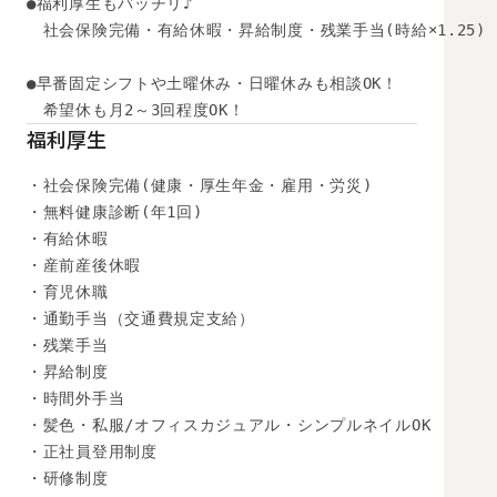
●福利厚生もバッチリ♪ 

　社会保険完備・有給休暇・昇給制度・残業手当(時給×1.25)

●早番固定シフトや土曜休み・日曜休みも相談OK！

　希望休も月2～3回程度OK！
福利厚生
・社会保険完備(健康・厚生年金・雇用・労災)

・無料健康診断(年1回)

・有給休暇

・産前産後休暇

・育児休職

・通勤手当（交通費規定支給）

・残業手当

・昇給制度

・時間外手当

・髪色・私服/オフィスカジュアル・シンプルネイルOK

・正社員登用制度

・研修制度
