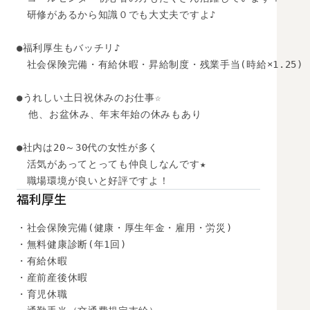
　研修があるから知識０でも大丈夫ですよ♪ 

●福利厚生もバッチリ♪ 

　社会保険完備・有給休暇・昇給制度・残業手当(時給×1.25)

●うれしい土日祝休みのお仕事☆

  他、お盆休み、年末年始の休みもあり

●社内は20～30代の女性が多く

　活気があってとっても仲良しなんです★

　職場環境が良いと好評ですよ！
福利厚生
・社会保険完備(健康・厚生年金・雇用・労災)

・無料健康診断(年1回)

・有給休暇

・産前産後休暇

・育児休職
