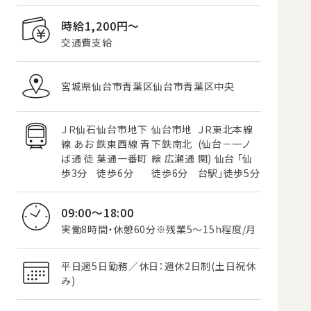
時給1,200円〜
交通費支給
宮城県仙台市青葉区仙台市青葉区中央
ＪＲ仙石
仙台市地下
仙台市地
ＪＲ東北本線
線 あお
鉄東西線 青
下鉄南北
(仙台－一ノ
ば通 徒
葉通一番町
線 広瀬通
関) 仙台 「仙
歩3分
徒歩6分
徒歩6分
台駅」徒歩5分
09:00～18:00
実働8時間・休憩60分※残業5～15h程度/月
平日週5日勤務／休日：週休2日制(土日祝休
み)