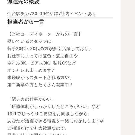
派遣先の概要
仙台駅チカ/20-30代活躍/社内イベントあり
担当者から一言
【当社コーディネーターからの一言】

働いているスタッフは

若手20代～30代の方が多く活躍しており、

お仕事によっては髪色・髪型自由や

ネイルOK、ピアスOK、私服OKなど

オシャレも楽しめます♪

未経験からスタートされる方や、

第二新卒の方もたくさん就業中！

「駅チカの仕事がいい」

「研修体制がしっかりしたところがいい」など

1対1でじっくりご要望をお聞きしながら、

あなたが活躍できる環境を一緒にお探しします◎

ご相談だけでも大歓迎なので、
