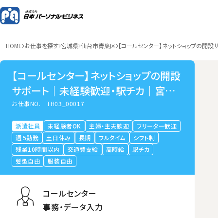
HOME
お仕事を探す
宮城県
仙台市青葉区
【コールセンター】ネットショップの開
【コールセンター】ネットショップの開設
サポート｜未経験歓迎・駅チカ｜宮城
県仙台市青葉区
お仕事NO.
TH03_00017
派遣社員
未経験者OK
主婦・主夫歓迎
フリーター歓迎
週５勤務
土日休み
長期
フルタイム
シフト制
残業10時間以内
交通費支給
高時給
駅チカ
髪型自由
服装自由
コールセンター
事務・データ入力