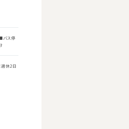
分■バス停
分
：週休2日