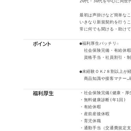
20代・30代を中心に同世
最初は声掛けなど簡単なこ
いきなり新規契約を行うこ
常に何でも聞ける・助けて
ポイント
●福利厚生バッチリ☆

　社会保険完備・有給休暇・
　資格手当・社員割引・制
●未経験ＯＫ♪８割以上が経
　商品知識や接客マナー…
福利厚生
・社会保険完備(健康・厚
・無料健康診断(年1回)

・有給休暇

・産前産後休暇

・育児休職

・通勤手当（交通費規定支