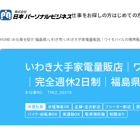
仕事をお探しの方
はじめての
HOME
お仕事を探す
福島県
いわき市
いわき大手家電量販店｜ワイモバイルの携帯
いわき大手家電量販店｜
｜完全週休2日制｜福島
お仕事NO.
TH02_00378
派遣社員
未経験者OK
主婦・主夫歓迎
フリーター歓迎
週
バイク・自転車OK
車通勤OK
駐車場完備
制服あり