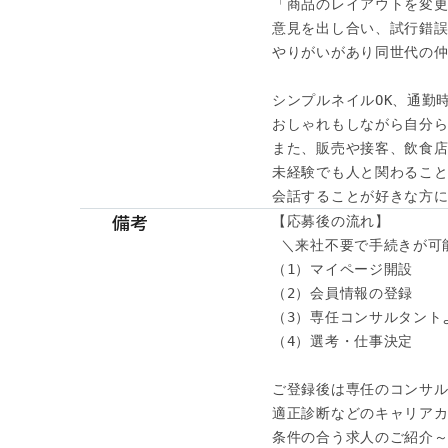
「商品のレイアウトを変更
意見を出し合い、試行錯誤
やりがいがあり同世代の仲
シンプルネイルOK、通勤時
おしゃれもしながら自分ら
また、販売や接客、飲食店
未経験でも人と関わること
会話することが好きな方に
備考
【応募後の流れ】

 ＼来社不要で手続きが可能
（1）マイページ開設

（2）会員情報の登録

（3）専任コンサルタント
（4）選考・仕事決定

ご登録後は専任のコンサル
適正診断などのキャリアカ
条件の合う求人のご紹介～