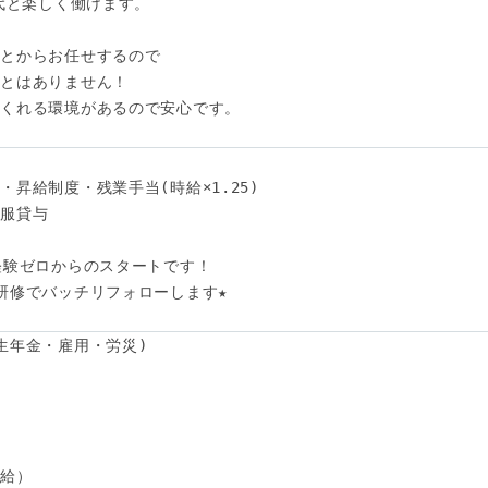
代と楽しく働けます。

とからお任せするので

とはありません！

くれる環境があるので安心です。

昇給制度・残業手当(時給×1.25)

服貸与

験ゼロからのスタートです！ 

研修でバッチリフォローします★ 

生年金・雇用・労災)

給）
