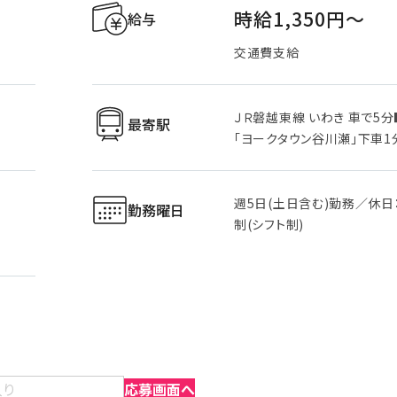
）
時給1,350円〜
給与
交通費支給
ＪＲ磐越東線 いわき 車で5
最寄駅
「ヨークタウン谷川瀬」下車1
週5日(土日含む)勤務／休日
勤務曜日
制(シフト制)
入り
応募画面へ