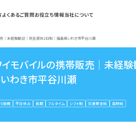
方
よくあるご質問
お役立ち情報
当社について
販売｜未経験歓迎｜完全週休2日制｜福島県いわき市平谷川瀬
ワイモバイルの携帯販売｜未経験
県いわき市平谷川瀬
５勤務
平日休み
長期
フルタイム
シフト制
交通費支給
高時給