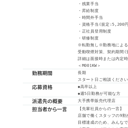
・残業手当

・昇給制度

・時間外手当

・資格手当(規定:5,200円～
・正社員登用制度

・研修制度

※転勤無し※勤務地による
受動喫煙対策、契約期間(
詳細は面接時または内定時
＜M001KW＞
勤務期間
長期

スタート日ご相談くださ
応募資格
◆高卒以上

◆週5日勤務が可能な方
派遣先の概要
大手携帯販売代理店
担当者から一言
【先輩社員からの一言】

店舗で働くスタッフの9割が
目標達成のため、みんなで