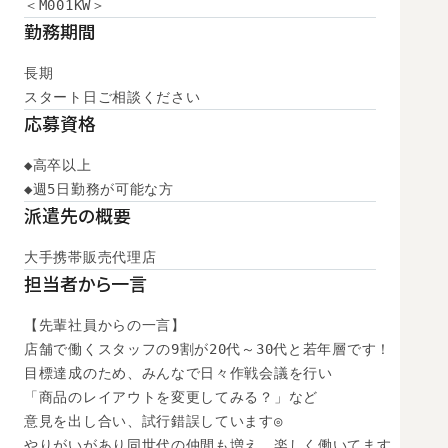
＜M001KW＞
勤務期間
長期

スタート日ご相談ください
応募資格
◆高卒以上

◆週5日勤務が可能な方
派遣先の概要
大手携帯販売代理店
担当者から一言
【先輩社員からの一言】

店舗で働くスタッフの9割が20代～30代と若年層です！

目標達成のため、みんなで日々作戦会議を行い

「商品のレイアウトを変更してみる？」など

意見を出し合い、試行錯誤しています◎

やりがいがあり同世代の仲間も増え、楽しく働いてます。
