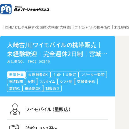
HOME
お仕事を探す
宮城県
大崎市
大崎古川|ワイモバイルの携帯販売｜未経験
大崎古川|ワイモバイルの携帯販売｜
未経験歓迎｜完全週休2日制｜宮城県
大崎市古川穂波
お仕事NO.
TH02_00349
派遣社員
未経験者OK
主婦・主夫歓迎
フリーター歓迎
週５勤務
長期
フルタイム
シフト制
交通費支給
高時給
車通勤OK
制服あり
ワイモバイル（量販店）
時給1,350円〜