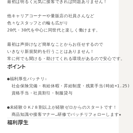
最初は明るく元気に接客できれば問題ありません！

他キャリアコーナーや量販店の社員さんなど

色々なスタッフとの輪も広がり

20代・30代を中心に同世代と楽しく働けます。

最初は声掛けなど簡単なことからお任せするので

いきなり新規契約を行うことはありません！

常に何でも聞ける・助けてくれる環境があるので安心です。
ポイント
●福利厚生バッチリ☆

　社会保険完備・有給休暇・昇給制度・残業手当(時給×1.25)

　資格手当・社員割引・制服貸与

●未経験ＯＫ♪８割以上が経験ゼロからのスタートです！ 

　商品知識や接客マナー…研修でバッチリフォローします★
福利厚生