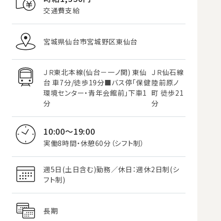
交通費支給
宮城県仙台市宮城野区東仙台
ＪＲ東北本線(仙台－一ノ関) 東仙
ＪＲ仙石線
台 車7分/徒歩19分■バス停「保健
陸前原ノ
環境センター・青年会館前」下車1
町 徒歩21
分
分
10:00～19:00
実働8時間・休憩60分（シフト制）
週5日(土日含む)勤務／休日：週休2日制(シ
フト制)
長期