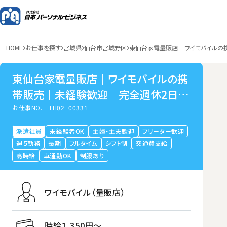
HOME
お仕事を探す
宮城県
仙台市宮城野区
東仙台家電量販店｜ワイモバイルの
東仙台家電量販店｜ワイモバイルの携
帯販売｜未経験歓迎｜完全週休2日制
｜仙台市宮城野区東仙台
お仕事NO.
TH02_00331
派遣社員
未経験者OK
主婦・主夫歓迎
フリーター歓迎
週５勤務
長期
フルタイム
シフト制
交通費支給
高時給
車通勤OK
制服あり
ワイモバイル（量販店）
時給1,350円〜