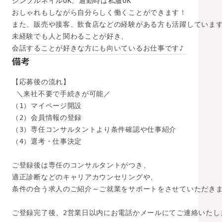
シンプルネイルOK、通勤時は私服OK

おしゃれもしながら自分らしく働くことができます！

また、販売や接客、飲食店などの経験がある方も活躍しています
未経験でも人と関わることが好き、

会話することが好きな方にも向いているお仕事です♪
備考
【応募後の流れ】

 ＼来社不要で手続きが可能／

（1）マイページ開設

（2）会員情報の登録

（3）専任コンサルタントより条件確認や仕事紹介

（4）選考・仕事決定

ご登録後は専任のコンサルタントがつき、

適正診断などのキャリアカウンセリングや、

条件の合う求人のご紹介～ご就業をサポートをさせていただきま
ご登録完了後、2営業日以内にお電話かメールにてご連絡いたし