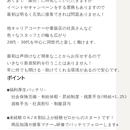
あくまで「販売」に特化していただきますが

イベントやキャンペーンをする業務もありますので

最初は明るく元気に接客できれば問題ありません！

他キャリアコーナーや量販店の社員さんなど

色々なスタッフとの輪も広がり

20代・30代を中心に同世代と楽しく働けます。

最初は声掛けなど簡単なことからお任せするので

いきなり新規契約を行うことはありません！

常に何でも聞ける・助けてくれる環境があるので安心です。
ポイント
●福利厚生バッチリ☆

　社会保険完備・有給休暇・昇給制度・残業手当(時給×1.25)

　資格手当・社員割引・制服貸与

●未経験ＯＫ♪８割以上が経験ゼロからのスタートです！ 

　商品知識や接客マナー…研修でバッチリフォローします★