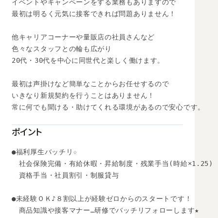
イベントやキャンペーンをする業務もありますので

最初は明るく元気に接客できれば問題ありません！

他キャリアコーナーや量販店の社員さんなど

色々なスタッフとの輪も広がり

20代・30代を中心に同世代と楽しく働けます。

最初は声掛けなど簡単なことからお任せするので

いきなり新規契約を行うことはありません！

常に何でも聞ける・助けてくれる環境があるので安心です。

ポイント
●福利厚生バッチリ☆

　社会保険完備・有給休暇・昇給制度・残業手当(時給×1.25)

　資格手当・社員割引・制服貸与

●未経験ＯＫ♪８割以上が経験ゼロからのスタートです！ 

　商品知識や接客マナー…研修でバッチリフォローします★ 
