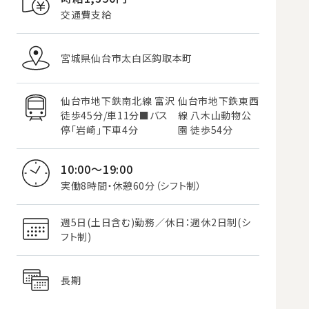
交通費支給
宮城県仙台市太白区鈎取本町
仙台市地下鉄南北線 富沢
仙台市地下鉄東西
徒歩45分/車11分■バス
線 八木山動物公
停「岩崎」下車4分
園 徒歩54分
10:00～19:00
実働8時間・休憩60分（シフト制）
週5日(土日含む)勤務／休日：週休2日制(シ
フト制)
長期