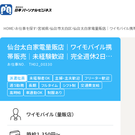
HOME
お仕事を探す
宮城県
仙台市太白区
仙台太白家電量販店｜ワイモバイル携
仙台太白家電量販店｜ワイモバイル携
帯販売｜未経験歓迎｜完全週休2日制
｜宮城県仙台市太白区
お仕事NO.
TH02_00330
派遣社員
未経験者OK
主婦・主夫歓迎
フリーター歓迎
週５勤務
長期
フルタイム
シフト制
交通費支給
高時給
車通勤OK
制服あり
ワイモバイル（量販店）
時給1,350円〜