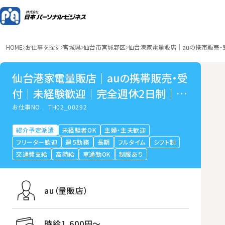
HOME
お仕事を探す
宮城県
仙台市宮城野区
仙台港家電量販店｜auの携帯販売
仙台港家電量販店｜auの携帯販売・受
付｜未経験歓迎｜完全週休2日制｜宮
城県多賀城市
お仕事NO.
TH02_00292
紹介予定派遣
未経験者OK
主婦・主夫歓迎
フリーター歓迎
週５勤務
長期
フルタイム
シフト制
交通費支給
高時給
車通勤OK
制服あり
au（量販店）
時給1,600円〜