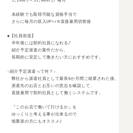
　5,200円～33,000円／毎月

　未経験でも取得可能な資格手当で

　さらに毎月の収入UP↑↑※直接雇用切替後

◆【社員前提】

　半年後には契約社員になれる♪

　紹介予定派遣の案件だから、

　長期的に安定して働きたい方におすすめです。 

☆紹介予定派遣って何？☆

　弊社から派遣社員として最長6か月間ご就業された後、 

　派遣先のお店とお互いの意志を確認して、 

　直接雇用で契約社員として働くシステムです。 

　『このお店で働いて行けるか』を

　ゆっくりと考える事が出来るので 

　慎重派の方にもオススメ♪ 
