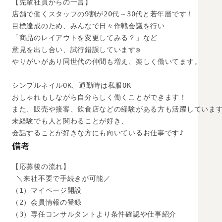
【先輩社員からの一言】

店舗で働くスタッフの9割が20代～30代と若年層です！

目標達成のため、みんなで日々作戦会議を行い

「商品のレイアウトを変更してみる？」など

意見を出し合い、試行錯誤しています◎

やりがいがあり同世代の仲間も増え、楽しく働いてます。

シンプルネイルOK、通勤時は私服OK

おしゃれもしながら自分らしく働くことができます！

また、販売や接客、飲食店などの経験がある方も活躍しています
未経験でも人と関わることが好き、

会話することが好きな方にも向いているお仕事です♪
備考
【応募後の流れ】

 ＼来社不要で手続きが可能／

（1）マイページ開設

（2）会員情報の登録

（3）専任コンサルタントより条件確認や仕事紹介
