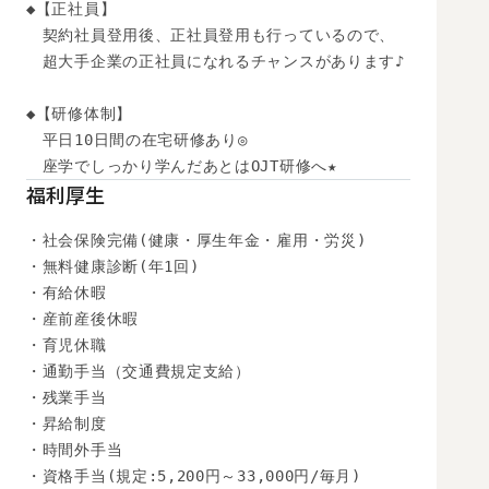
◆【正社員】

　契約社員登用後、正社員登用も行っているので、

　超大手企業の正社員になれるチャンスがあります♪

◆【研修体制】

　平日10日間の在宅研修あり◎

　座学でしっかり学んだあとはOJT研修へ★
福利厚生
・社会保険完備(健康・厚生年金・雇用・労災)

・無料健康診断(年1回)

・有給休暇

・産前産後休暇

・育児休職

・通勤手当（交通費規定支給）

・残業手当

・昇給制度

・時間外手当

・資格手当(規定:5,200円～33,000円/毎月)
