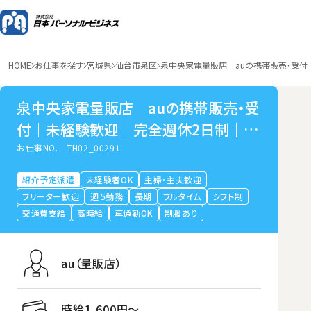
HOME
お仕事を探す
宮城県
仙台市泉区
泉中央家電量販店 auの携帯販売・受
泉中央家電量販店 auの携帯販売・受
付｜未経験歓迎｜完全週休2日制｜仙
台市泉区泉中央
お仕事NO.
TH02_00291
紹介予定派遣
未経験者OK
主婦・主夫歓迎
フリーター歓迎
週５勤務
長期
フルタイム
シフト制
交通費支給
高時給
車通勤OK
制服あり
au（量販店）
時給1,600円〜