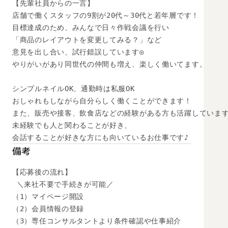
【先輩社員からの一言】

店舗で働くスタッフの9割が20代～30代と若年層です！

目標達成のため、みんなで日々作戦会議を行い

「商品のレイアウトを変更してみる？」など

意見を出し合い、試行錯誤しています◎

やりがいがあり同世代の仲間も増え、楽しく働いてます。

シンプルネイルOK、通勤時は私服OK

おしゃれもしながら自分らしく働くことができます！

また、販売や接客、飲食店などの経験がある方も活躍しています
未経験でも人と関わることが好き、

会話することが好きな方にも向いているお仕事です♪
備考
【応募後の流れ】

 ＼来社不要で手続きが可能／

（1）マイページ開設

（2）会員情報の登録

（3）専任コンサルタントより条件確認や仕事紹介
