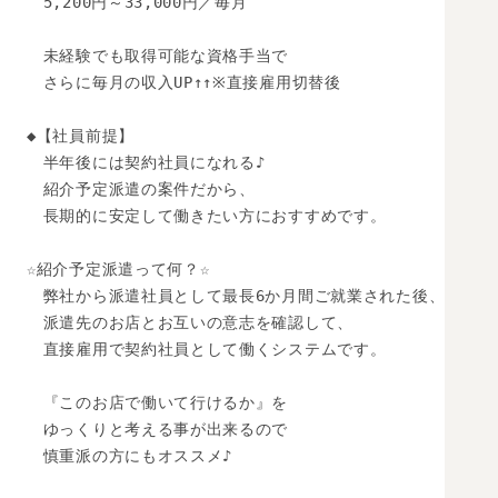
　5,200円～33,000円／毎月

　未経験でも取得可能な資格手当で

　さらに毎月の収入UP↑↑※直接雇用切替後

◆【社員前提】

　半年後には契約社員になれる♪

　紹介予定派遣の案件だから、

　長期的に安定して働きたい方におすすめです。 

☆紹介予定派遣って何？☆

　弊社から派遣社員として最長6か月間ご就業された後、 

　派遣先のお店とお互いの意志を確認して、 

　直接雇用で契約社員として働くシステムです。 

　『このお店で働いて行けるか』を

　ゆっくりと考える事が出来るので 

　慎重派の方にもオススメ♪ 
