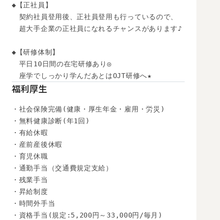
◆【正社員】

　契約社員登用後、正社員登用も行っているので、

　超大手企業の正社員になれるチャンスがあります♪

◆【研修体制】

　平日10日間の在宅研修あり◎

　座学でしっかり学んだあとはOJT研修へ★
福利厚生
・社会保険完備(健康・厚生年金・雇用・労災)

・無料健康診断(年1回)

・有給休暇

・産前産後休暇

・育児休職

・通勤手当（交通費規定支給）

・残業手当

・昇給制度

・時間外手当

・資格手当(規定:5,200円～33,000円/毎月)
