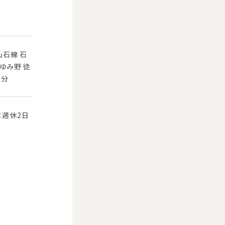
仙石線 石
ゆみ野 徒
5分
：週休2日