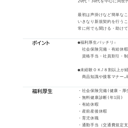
20代・30代を中心に同世
最初は声掛けなど簡単なこ
いきなり新規契約を行うこ
常に何でも聞ける・助けて
ポイント
●福利厚生バッチリ☆

　社会保険完備・有給休暇・
　資格手当・社員割引・制
●未経験ＯＫ♪８割以上が経
　商品知識や接客マナー…
福利厚生
・社会保険完備(健康・厚
・無料健康診断(年1回)

・有給休暇

・産前産後休暇

・育児休職

・通勤手当（交通費規定支