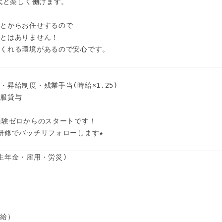
代と楽しく働けます。

とからお任せするので

とはありません！

くれる環境があるので安心です。

昇給制度・残業手当(時給×1.25)

服貸与

験ゼロからのスタートです！ 

研修でバッチリフォローします★ 

生年金・雇用・労災)

給）
