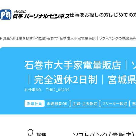
仕事をお探しの方
はじめての
HOME
お仕事を探す
宮城県
石巻市
石巻市大手家電量販店｜ソフトバンクの携帯販
石巻市大手家電量販店｜
｜完全週休2日制｜宮城
お仕事NO.
TH02_00239
派遣社員
未経験者OK
主婦・主夫歓迎
フリーター歓迎
週
ソフトバンク（量販店）
職種