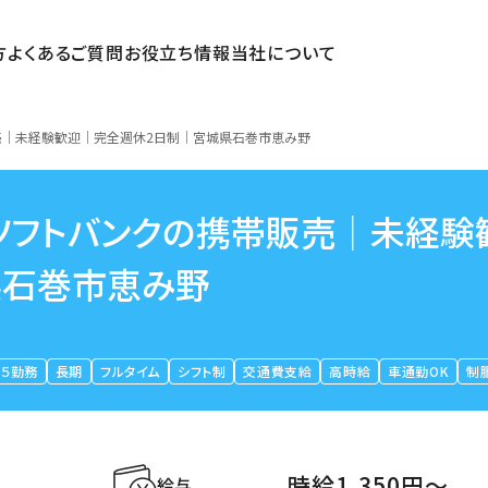
方
よくあるご質問
お役立ち情報
当社について
売｜未経験歓迎｜完全週休2日制｜宮城県石巻市恵み野
ソフトバンクの携帯販売｜未経験
県石巻市恵み野
５勤務
長期
フルタイム
シフト制
交通費支給
高時給
車通勤OK
制
時給1,350円〜
給与