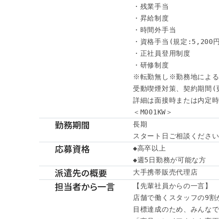
・残業手当

・昇給制度

・時間外手当

・資格手当(規定:5,200円～
・正社員登用制度

・研修制度

※転勤無し※勤務地による
受動喫煙対策、契約期間(
詳細は面接時または内定時
＜M001KW＞
勤務期間
長期

スタート日ご相談くださ
応募資格
◆高卒以上

◆週5日勤務が可能な方
派遣先の概要
大手携帯販売代理店
担当者から一言
【先輩社員からの一言】

店舗で働くスタッフの9割が
目標達成のため、みんなで