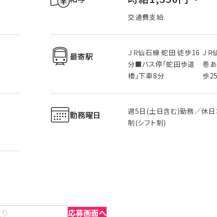
交通費支給
ＪＲ仙石線 蛇田 徒歩16
ＪＲ
最寄駅
分■バス停「蛇田歩道
巻あ
橋」下車8分
歩2
週5日(土日含む)勤務／休日
勤務曜日
制(シフト制)
入り
応募画面へ