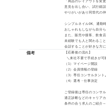
「商品のレイアウトを変更
意見を出し合い、試行錯誤
やりがいがあり同世代の仲
シンプルネイルOK、通勤時
おしゃれもしながら自分ら
また、販売や接客、飲食店
未経験でも人と関わること
会話することが好きな方に
備考
【応募後の流れ】

 ＼来社不要で手続きが可能
（1）マイページ開設

（2）会員情報の登録

（3）専任コンサルタント
（4）選考・仕事決定

ご登録後は専任のコンサル
適正診断などのキャリアカ
条件の合う求人のご紹介～