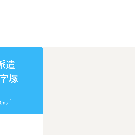
派遣
字塚
服あり