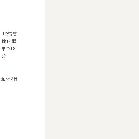
ＪＲ常磐
)
線 内郷
車で18
分
：週休2日