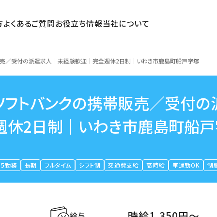
方
よくあるご質問
お役立ち情報
当社について
販売／受付の派遣求人｜未経験歓迎｜完全週休2日制｜いわき市鹿島町船戸字塚
ソフトバンクの携帯販売／受付の
週休2日制｜いわき市鹿島町船戸
５勤務
長期
フルタイム
シフト制
交通費支給
高時給
車通勤OK
制
時給1,350円〜
給与