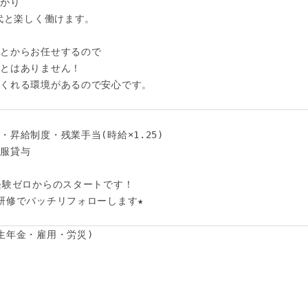
がり

代と楽しく働けます。

とからお任せするので

とはありません！

くれる環境があるので安心です。

昇給制度・残業手当(時給×1.25)

服貸与

験ゼロからのスタートです！ 

研修でバッチリフォローします★ 

生年金・雇用・労災)
