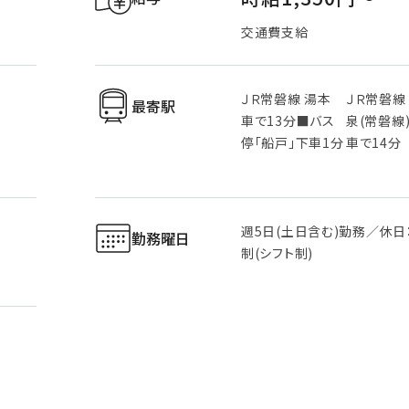
交通費支給
ＪＲ常磐線 湯本
ＪＲ常磐線
最寄駅
車で13分■バス
泉(常磐線
停「船戸」下車1分
車で14分
週5日(土日含む)勤務／休日
勤務曜日
制(シフト制)