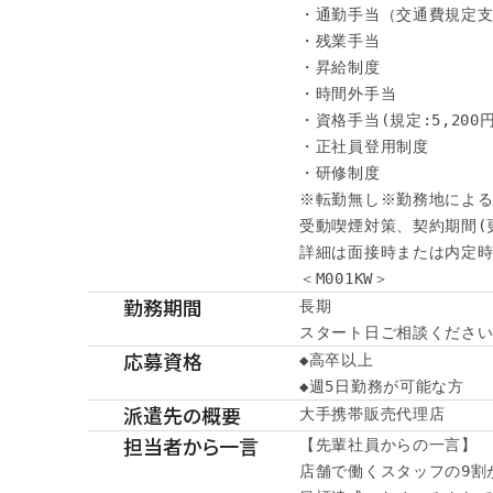
・通勤手当（交通費規定支
・残業手当

・昇給制度

・時間外手当

・資格手当(規定:5,200円～
・正社員登用制度

・研修制度

※転勤無し※勤務地による
受動喫煙対策、契約期間(
詳細は面接時または内定時
＜M001KW＞
勤務期間
長期

スタート日ご相談くださ
応募資格
◆高卒以上

◆週5日勤務が可能な方
派遣先の概要
大手携帯販売代理店
担当者から一言
【先輩社員からの一言】

店舗で働くスタッフの9割が