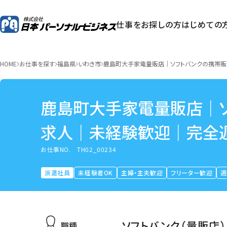
仕事をお探しの方
はじめての
HOME
お仕事を探す
福島県
いわき市
鹿島町大手家電量販店｜ソフトバンクの携帯
鹿島町大手家電量販店｜
求人｜未経験歓迎｜完全
お仕事NO.
TH02_00234
派遣社員
未経験者OK
主婦・主夫歓迎
フリーター歓迎
週
ソフトバンク（量販店）
職種