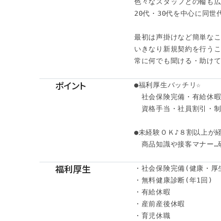
色々なスタッフとの輪も広
20代・30代を中心に同世
最初は声掛けなど簡単なこ
いきなり新規契約を行うこ
常に何でも聞ける・助けて
ポイント
●福利厚生バッチリ☆

　社会保険完備・有給休暇・
　資格手当・社員割引・制
●未経験ＯＫ♪８割以上が経
　商品知識や接客マナー…
福利厚生
・社会保険完備(健康・厚
・無料健康診断(年1回)

・有給休暇

・産前産後休暇

・育児休職
