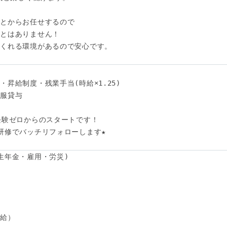
とからお任せするので

とはありません！

くれる環境があるので安心です。

昇給制度・残業手当(時給×1.25)

服貸与

験ゼロからのスタートです！ 

研修でバッチリフォローします★ 

生年金・雇用・労災)

給）
