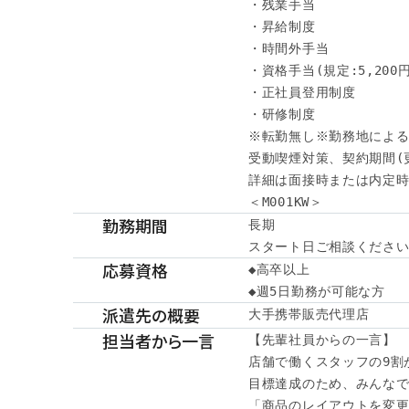
・残業手当

・昇給制度

・時間外手当

・資格手当(規定:5,200円～
・正社員登用制度

・研修制度

※転勤無し※勤務地による
受動喫煙対策、契約期間(
詳細は面接時または内定時
＜M001KW＞
勤務期間
長期

スタート日ご相談くださ
応募資格
◆高卒以上

◆週5日勤務が可能な方
派遣先の概要
大手携帯販売代理店
担当者から一言
【先輩社員からの一言】

店舗で働くスタッフの9割が
目標達成のため、みんなで
「商品のレイアウトを変更