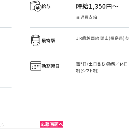
時給1,350円〜
給与
交通費支給
ＪＲ磐越西線 郡山(福島県) 
最寄駅
週5日(土日含む)勤務／休日
勤務曜日
制(シフト制)
入り
応募画面へ