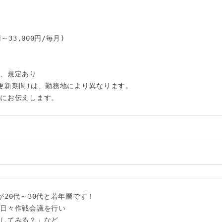
33,000円/毎月)

、規定あり

更新期間)は、勤務地により異なります。

にお伝えします。

い
20代～30代と若年層です！

日々作戦会議を行い

してみる？」など
