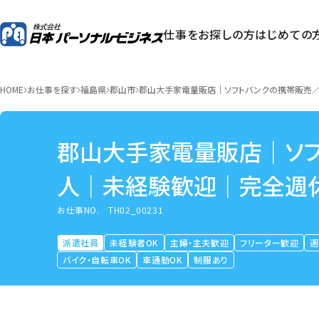
仕事をお探しの方
はじめての
HOME
お仕事を探す
福島県
郡山市
郡山大手家電量販店｜ソフトバンクの携帯販売
郡山大手家電量販店｜ソ
人｜未経験歓迎｜完全週
お仕事NO.
TH02_00231
派遣社員
未経験者OK
主婦・主夫歓迎
フリーター歓迎
週
バイク・自転車OK
車通勤OK
制服あり