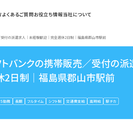
方
よくあるご質問
お役立ち情報
当社について
／受付の派遣求人｜未経験歓迎｜完全週休2日制｜福島県郡山市駅前
フトバンクの携帯販売／受付の派
休2日制｜福島県郡山市駅前
５勤務
長期
フルタイム
シフト制
交通費支給
高時給
駅チカ