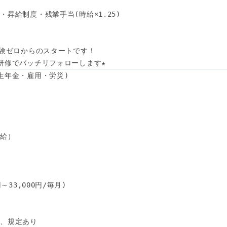
昇給制度・残業手当(時給×1.25)

験ゼロからのスタートです！ 

研修でバッチリフォローします★
生年金・雇用・労災)

給）

33,000円/毎月)

、規定あり
