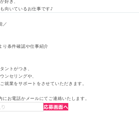
が好き、

も向いているお仕事です♪
／

より条件確認や仕事紹介

タントがつき、

ウンセリングや、

ご就業をサポートをさせていただきます。

内にお電話かメールにてご連絡いたします。
入り
応募画面へ