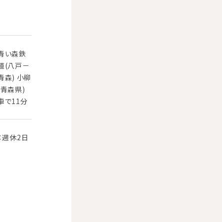
青い森鉄
道(八戸－
青森) 小柳
(青森県)
車で11分
：週休2日