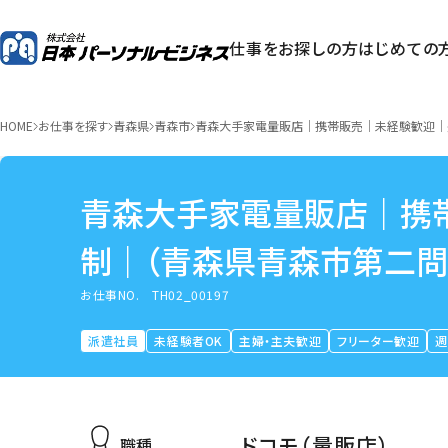
仕事をお探しの方
はじめての
HOME
お仕事を探す
青森県
青森市
青森大手家電量販店｜携帯販売｜未経験歓迎｜
青森大手家電量販店｜携
制｜（青森県青森市第二問
お仕事NO.
TH02_00197
派遣社員
未経験者OK
主婦・主夫歓迎
フリーター歓迎
週
ドコモ（量販店）
職種