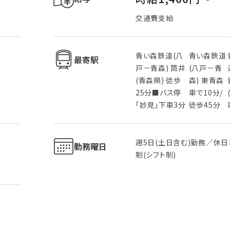
交通費支給
青い森鉄道(八
青い森鉄道
最寄駅
戸－青森) 筒井
(八戸－青
(青森県) 徒歩
森) 東青森
25分■バス停
車で10分/
「妙見」下車3分
徒歩45分
週5日(土日含む)勤務／休日
勤務曜日
制(シフト制)