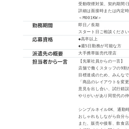
受動喫煙対策、契約期間(
詳細は面接時または内定時
＜M001KW＞
勤務期間
即日／長期

スタート日ご相談くださ
応募資格
◆高卒以上

◆週5日勤務が可能な方
派遣先の概要
大手携帯販売代理店
担当者から一言
【先輩社員からの一言】

店舗で働くスタッフの9割が
目標達成のため、みんなで
「商品のレイアウトを変更
意見を出し合い、試行錯誤
やりがいがあり同世代の仲
シンプルネイルOK、通勤時
おしゃれもしながら自分ら
また、販売や接客、飲食店