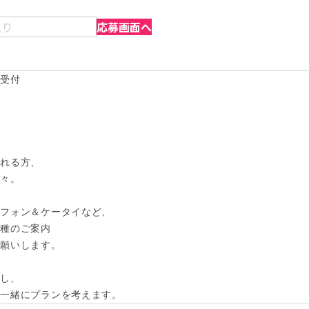
入り
応募画面へ
付 

れる方、

々。

フォン＆ケータイなど、

種のご案内

願いします。

し、

ら一緒にプランを考えます。