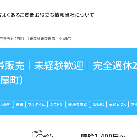
方
よくあるご質問
お役立ち情報
当社について
完全週休2日制｜（青森県青森市第二問屋町）
帯販売｜未経験歓迎｜完全週休
屋町）
５勤務
長期
フルタイム
シフト制
交通費支給
高時給
車通勤OK
制
時給1,400円〜
給与