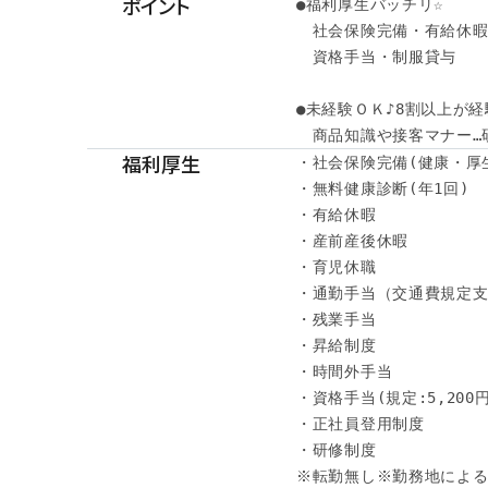
ポイント
●福利厚生バッチリ☆

　社会保険完備・有給休暇・
　資格手当・制服貸与

●未経験ＯＫ♪8割以上が経
　商品知識や接客マナー…
福利厚生
・社会保険完備(健康・厚
・無料健康診断(年1回)

・有給休暇

・産前産後休暇

・育児休職

・通勤手当（交通費規定支
・残業手当

・昇給制度

・時間外手当

・資格手当(規定:5,200円～
・正社員登用制度

・研修制度

※転勤無し※勤務地による