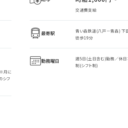
交通費支給
青い森鉄道(八戸－青森) 下
最寄駅
徒歩19分
週5日(土日含む)勤務／休日
勤務曜日
制(シフト制)
）※月に
0のシフ