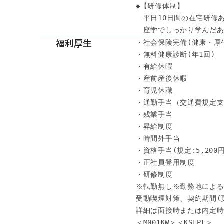
◆【研修体制】

　平日10日間の在宅研修あ
　座学でしっかり学んだあ
福利厚生
・社会保険完備(健康・厚
・無料健康診断(年1回)

・有給休暇

・産前産後休暇

・育児休職

・通勤手当（交通費規定支
・残業手当

・昇給制度

・時間外手当

・資格手当(規定:5,200円～
・正社員登用制度

・研修制度

※転勤無し※勤務地による
受動喫煙対策、契約期間(
詳細は面接時または内定時
＜M001KW＞＜KSFPF＞