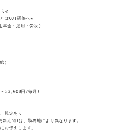
り◎

とはOJT研修へ★
生年金・雇用・労災)

給）

33,000円/毎月)

、規定あり

更新期間)は、勤務地により異なります。

にお伝えします。
