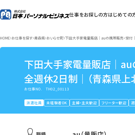
仕事をお探しの方
はじめての
HOME
お仕事を探す
青森県
おいらせ町
下田大手家電量販店｜auの携帯販売・受付
下田大手家電量販店｜au
全週休2日制｜（青森県上
お仕事NO.
TH02_00113
派遣社員
未経験者OK
主婦・主夫歓迎
フリーター歓迎
週
au（量販店）
職種