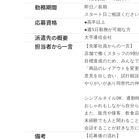
勤務期間
即日／長期

スタート日ご相談くださ
応募資格
◆高卒以上

◆週5日勤務が可能な方
派遣先の概要
大手通信会社
担当者から一言
【先輩社員からの一言】

店舗で働くスタッフの9割が
目標達成のため、みんなで
「商品のレイアウトを変更
意見を出し合い、試行錯誤
やりがいがあり同世代の仲
シンプルネイルOK、通勤時
おしゃれもしながら自分ら
また、販売や接客、飲食店
未経験でも人と関わること
会話することが好きな方に
備考
【応募後の流れ】
