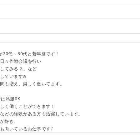
い
20代～30代と若年層です！

日々作戦会議を行い

してみる？」など

しています◎

間も増え、楽しく働いてます。

は私服OK

しく働くことができます！

などの経験がある方も活躍しています。

が好き、

も向いているお仕事です♪