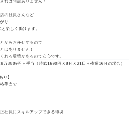
きれば問題ありません！

店の社員さんなど

がり

代と楽しく働けます。

とからお任せするので

とはありません！

てくれる環境があるので安心です。
万8800円＋手当（時給1600円Ｘ8ＨＸ21日＋残業10Ｈの場合）

あり】

格手当で



正社員にスキルアップできる環境
