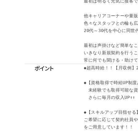
最初は明るく元気に接客で
他キャリアコーナーや量販
色々なスタッフとの輪も広
20代～30代を中心に同世
最初は声掛けなど簡単なこ
いきなり新規契約を行うこ
常に何でも聞ける・助け
ポイント
◆超高時給！！【月収例】28
◆【資格取得で時給UP制度
　未経験でも取得可能な資
　さらに毎月の収入UP↑↑

◆【スキルアップ目指せる】
ご希望に応じて契約社員や
をご用意しています！！
