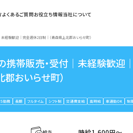
方
よくあるご質問
お役立ち情報
当社について
｜未経験歓迎｜完全週休2日制｜（青森県上北郡おいらせ町）
の携帯販売・受付｜未経験歓迎
北郡おいらせ町）
５勤務
長期
フルタイム
シフト制
交通費支給
高時給
車通勤OK
制
時給1,600円〜
給与