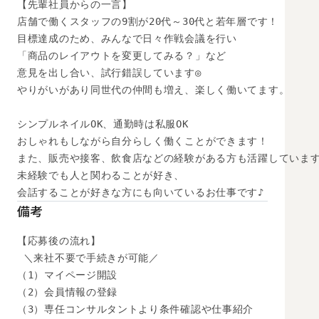
【先輩社員からの一言】

店舗で働くスタッフの9割が20代～30代と若年層です！

目標達成のため、みんなで日々作戦会議を行い

「商品のレイアウトを変更してみる？」など

意見を出し合い、試行錯誤しています◎

やりがいがあり同世代の仲間も増え、楽しく働いてます。

シンプルネイルOK、通勤時は私服OK

おしゃれもしながら自分らしく働くことができます！

また、販売や接客、飲食店などの経験がある方も活躍しています
未経験でも人と関わることが好き、

会話することが好きな方にも向いているお仕事です♪
備考
【応募後の流れ】

 ＼来社不要で手続きが可能／

（1）マイページ開設

（2）会員情報の登録

（3）専任コンサルタントより条件確認や仕事紹介
