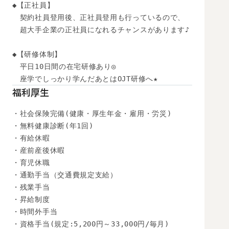
◆【正社員】

　契約社員登用後、正社員登用も行っているので、

　超大手企業の正社員になれるチャンスがあります♪

◆【研修体制】

　平日10日間の在宅研修あり◎

　座学でしっかり学んだあとはOJT研修へ★
福利厚生
・社会保険完備(健康・厚生年金・雇用・労災)

・無料健康診断(年1回)

・有給休暇

・産前産後休暇

・育児休職

・通勤手当（交通費規定支給）

・残業手当

・昇給制度

・時間外手当

・資格手当(規定:5,200円～33,000円/毎月)
