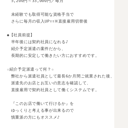
　5,200円～33,000円／毎月

　未経験でも取得可能な資格手当で

　さらに毎月の収入UP↑↑※直接雇用切替後

◆【社員前提】

　半年後には契約社員になれる♪

　紹介予定派遣の案件だから、

　長期的に安定して働きたい方におすすめです。 

☆紹介予定派遣って何？☆

　弊社から派遣社員として最長6か月間ご就業された後、 

　派遣先のお店とお互いの意志を確認して、 

　直接雇用で契約社員として働くシステムです。 

　『このお店で働いて行けるか』を

　ゆっくりと考える事が出来るので 

　慎重派の方にもオススメ♪ 
