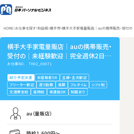
HOME
お仕事を探す
秋田県
横手市
横手大手家電量販店｜auの携帯販売・受付の
横手大手家電量販店｜auの携帯販売・
受付の｜未経験歓迎｜完全週休2日制
｜（秋田県横手市）
お仕事NO.
TH02_00071
紹介予定派遣
未経験者OK
主婦・主夫歓迎
フリーター歓迎
週５勤務
長期
フルタイム
シフト制
交通費支給
高時給
車通勤OK
制服あり
au（量販店）
時給1,600円〜