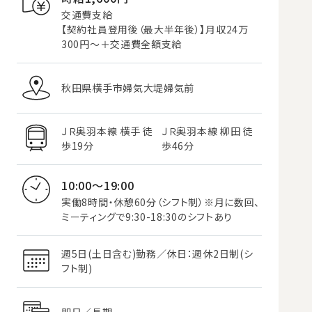
交通費支給
【契約社員登用後（最大半年後）】月収24万
300円～＋交通費全額支給
秋田県横手市婦気大堤婦気前
ＪＲ奥羽本線 横手 徒
ＪＲ奥羽本線 柳田 徒
歩19分
歩46分
10:00～19:00
実働8時間・休憩60分（シフト制）※月に数回、
ミーティングで9:30-18:30のシフトあり
週5日(土日含む)勤務／休日：週休2日制(シ
フト制)
即日／長期