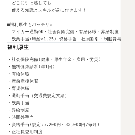
　どこに引っ越しても

　使える知識とスキルが身に付きます！

■福利厚生もバッチリ☆ 

　マイカー通勤OK・社会保険完備・有給休暇・昇給制度 

　残業手当(時給×1.25) 資格手当・社員割引・制服貸与
福利厚生
・社会保険完備(健康・厚生年金・雇用・労災)

・無料健康診断(年1回)

・有給休暇

・産前産後休暇

・育児休職

・通勤手当（交通費規定支給）

・残業手当

・昇給制度

・時間外手当

・資格手当(規定:5,200円～33,000円/毎月)

・正社員登用制度
