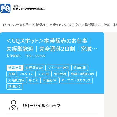
HOME
お仕事を探す
宮城県
仙台市青葉区
＜UQスポット＞携帯販売のお仕事｜
＜UQスポット＞携帯販売のお仕事｜
未経験歓迎｜完全週休2日制｜宮城県
仙台市青葉区
お仕事NO.
TH01_00409
派遣社員
未経験者OK
フリーター歓迎
週５勤務
長期
フルタイム
シフト制
即日勤務
残業10時間以内
交通費支給
駅チカ
車通勤OK
オープニングスタッフ
制服あり
UQモバイルショップ