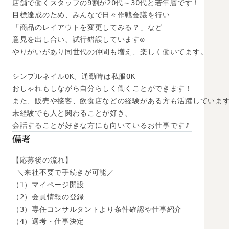
店舗で働くスタッフの9割が20代～30代と若年層です！

目標達成のため、みんなで日々作戦会議を行い

「商品のレイアウトを変更してみる？」など

意見を出し合い、試行錯誤しています◎

やりがいがあり同世代の仲間も増え、楽しく働いてます。

シンプルネイルOK、通勤時は私服OK

おしゃれもしながら自分らしく働くことができます！

また、販売や接客、飲食店などの経験がある方も活躍しています
未経験でも人と関わることが好き、

会話することが好きな方にも向いているお仕事です♪
備考
【応募後の流れ】

 ＼来社不要で手続きが可能／

（1）マイページ開設

（2）会員情報の登録

（3）専任コンサルタントより条件確認や仕事紹介

（4）選考・仕事決定
