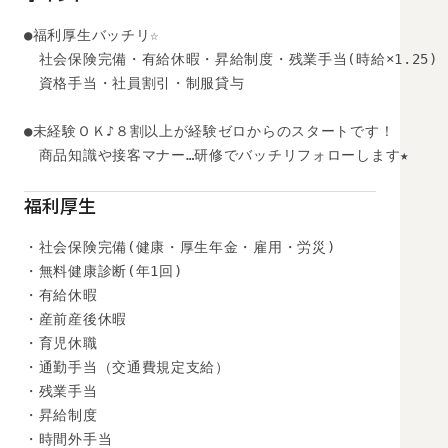
●福利厚生バッチリ☆

　社会保険完備・有給休暇・昇給制度・残業手当(時給×1.25)

　資格手当・社員割引・制服貸与

●未経験ＯＫ♪８割以上が経験ゼロからのスタートです！ 

　商品知識や接客マナー…研修でバッチリフォローします★ 

福利厚生
・社会保険完備(健康・厚生年金・雇用・労災)

・無料健康診断(年1回)

・有給休暇

・産前産後休暇

・育児休職

・通勤手当（交通費規定支給）

・残業手当

・昇給制度

・時間外手当
