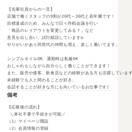
【先輩社員からの一言】

店舗で働くスタッフの9割が20代～30代と若年層です！

目標達成のため、みんなで日々作戦会議を行い

「商品のレイアウトを変更してみる？」など

意見を出し合い、試行錯誤しています◎

やりがいがあり同世代の仲間も増え、楽しく働いてます。

シンプルネイルOK、通勤時は私服OK

おしゃれもしながら自分らしく働くことができます！

また、販売や接客、飲食店などの経験がある方も活躍しています
未経験でも人と関わることが好き、

会話することが好きな方にも向いているお仕事です♪
備考
【応募後の流れ】

 ＼来社不要で手続きが可能／

（1）マイページ開設

（2）会員情報の登録
