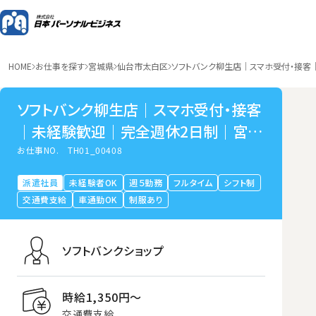
HOME
お仕事を探す
宮城県
仙台市太白区
ソフトバンク柳生店｜スマホ受付・接
ソフトバンク柳生店｜スマホ受付・接客
｜未経験歓迎｜完全週休2日制｜宮城
県仙台市太白区
お仕事NO.
TH01_00408
派遣社員
未経験者OK
週５勤務
フルタイム
シフト制
交通費支給
車通勤OK
制服あり
ソフトバンクショップ
時給1,350円〜
交通費支給