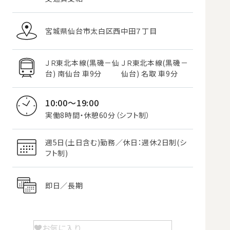
宮城県仙台市太白区西中田７丁目
ＪＲ東北本線(黒磯－仙
ＪＲ東北本線(黒磯－
台) 南仙台 車9分
仙台) 名取 車9分
10:00～19:00
実働8時間・休憩60分（シフト制）
週5日(土日含む)勤務／休日：週休2日制(シ
フト制)
即日／長期
お気に入り