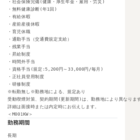
・社会保険完備(健康・厚生年金・雇用・労災)

・無料健康診断(年1回)

・有給休暇

・産前産後休暇

・育児休職

・通勤手当（交通費規定支給）

・残業手当

・昇給制度

・時間外手当

・資格手当(規定:5,200円～33,000円/毎月)

・正社員登用制度

・研修制度

※転勤無し※勤務地による、規定あり

受動喫煙対策、契約期間(更新期間)は、勤務地により異なります
詳細は面接時または内定時にお伝えします。

＜M001KW＞
勤務期間
長期
