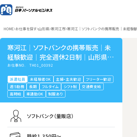
HOME
お仕事を探す
山形県
寒河江市
寒河江｜ソフトバンクの携帯販売｜未経験
寒河江｜ソフトバンクの携帯販売｜未
経験歓迎｜完全週休2日制｜山形県寒
河江市
お仕事NO.
TH01_00392
派遣社員
未経験者OK
主婦・主夫歓迎
フリーター歓迎
週５勤務
長期
フルタイム
シフト制
交通費支給
高時給
車通勤OK
制服あり
ソフトバンク（量販店）
時給1,350円〜