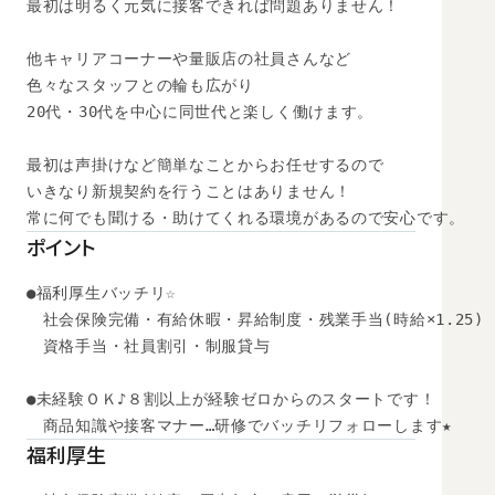
最初は明るく元気に接客できれば問題ありません！

他キャリアコーナーや量販店の社員さんなど

色々なスタッフとの輪も広がり

20代・30代を中心に同世代と楽しく働けます。

最初は声掛けなど簡単なことからお任せするので

いきなり新規契約を行うことはありません！

常に何でも聞ける・助けてくれる環境があるので安心です。
ポイント
●福利厚生バッチリ☆

　社会保険完備・有給休暇・昇給制度・残業手当(時給×1.25)

　資格手当・社員割引・制服貸与

●未経験ＯＫ♪８割以上が経験ゼロからのスタートです！ 

　商品知識や接客マナー…研修でバッチリフォローします★
福利厚生