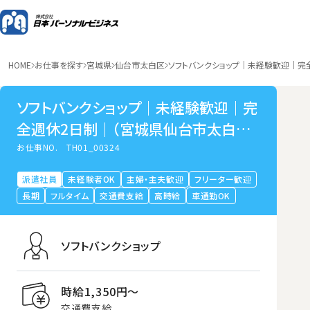
HOME
お仕事を探す
宮城県
仙台市太白区
ソフトバンクショップ｜未経験歓迎｜完
ソフトバンクショップ｜未経験歓迎｜完
全週休2日制｜（宮城県仙台市太白区
長町）
お仕事NO.
TH01_00324
派遣社員
未経験者OK
主婦・主夫歓迎
フリーター歓迎
長期
フルタイム
交通費支給
高時給
車通勤OK
ソフトバンクショップ
時給1,350円〜
交通費支給