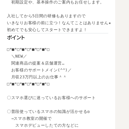
　初期設定や、基本操作のご案内もお任せします。 

入社してから5日間の研修もありますので 

いきなりお客様の前に立つ！なんてことはありません★ 

初めてでも安心してスタートできますよ！
ポイント
□*■*□*■*□*■*□*■*□

　＼NEW／

　関連商品の提案＆店舗運営…

　お客様のサポートメイン(^^)／

　月収23万円以上のお仕事＾＾

□*■*□*■*□*■*□*■*□

〇スマホ選びに迷っているお客様へのサポート

〇普段使っているスマホの知識が活かせる◎

　⇒スマホ教室の開催で

　　スマホデビューしたての方などに
