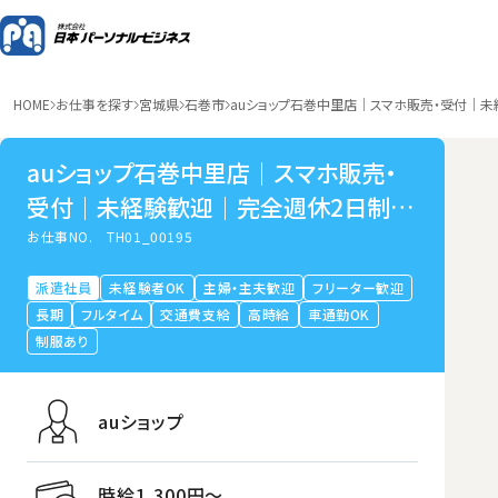
HOME
お仕事を探す
宮城県
石巻市
auショップ石巻中里店｜スマホ販売・受付｜
auショップ石巻中里店｜スマホ販売・
受付｜未経験歓迎｜完全週休2日制｜
宮城県石巻市中里
お仕事NO.
TH01_00195
派遣社員
未経験者OK
主婦・主夫歓迎
フリーター歓迎
長期
フルタイム
交通費支給
高時給
車通勤OK
制服あり
auショップ
時給1,300円〜