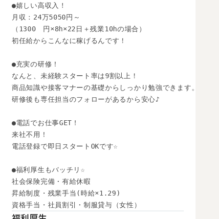
●嬉しい高収入！ 

月収：24万5050円～

（1300　円×8h×22日＋残業10hの場合） 

初任給からこんなに稼げるんです！ 

●充実の研修！ 

なんと、未経験スタート率は9割以上！ 

商品知識や接客マナーの基礎からしっかり勉強できます。 

研修後も専任担当のフォローがあるから安心♪ 

●電話でお仕事GET！ 

来社不用！ 

電話登録で即日スタートOKです☆ 

●福利厚生もバッチリ☆ 

社会保険完備・有給休暇 

昇給制度・残業手当(時給×1.29) 

資格手当・社員割引・制服貸与（女性）
福利厚生