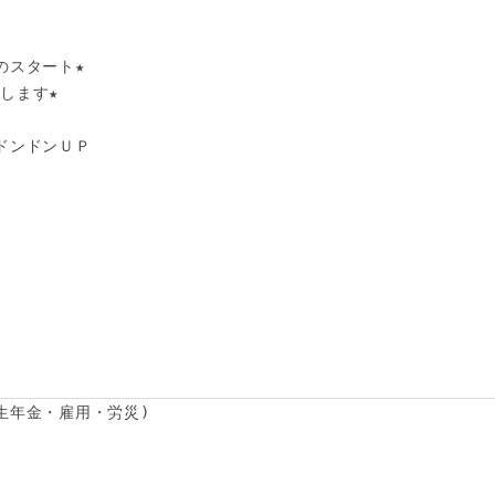
スタート★ 

ます★ 

ンドンＵＰ 

生年金・雇用・労災)
