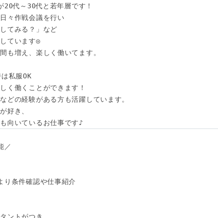
20代～30代と若年層です！

日々作戦会議を行い

してみる？」など

しています◎

間も増え、楽しく働いてます。

は私服OK

しく働くことができます！

などの経験がある方も活躍しています。

が好き、

も向いているお仕事です♪
／

より条件確認や仕事紹介

タントがつき、
