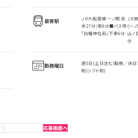
ＪＲ大船渡線 一ノ関 徒
ＪＲ
最寄駅
歩27分/車6分■バス停
(一
「白幡神社前」下車6分
山ノ目
分
週5日(土日含む)勤務／休日
勤務曜日
制(シフト制)
入り
応募画面へ