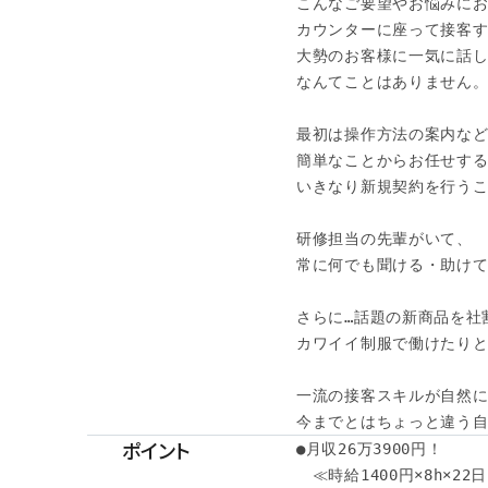
こんなご要望やお悩みにお
カウンターに座って接客す
大勢のお客様に一気に話し
なんてことはありません。 
最初は操作方法の案内など
簡単なことからお任せする
いきなり新規契約を行うこ
研修担当の先輩がいて、

常に何でも聞ける・助けて
さらに…話題の新商品を社
カワイイ制服で働けたりと
一流の接客スキルが自然に
今までとはちょっと違う
ポイント
●月収26万3900円！

　≪時給1400円×8h×22