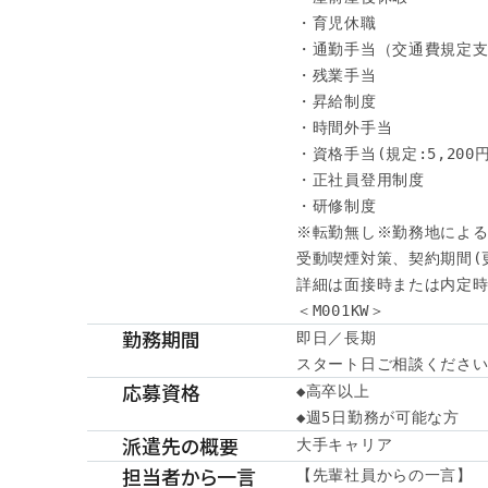
・育児休職

・通勤手当（交通費規定支
・残業手当

・昇給制度

・時間外手当

・資格手当(規定:5,200円～
・正社員登用制度

・研修制度

※転勤無し※勤務地による
受動喫煙対策、契約期間(
詳細は面接時または内定時
＜M001KW＞
勤務期間
即日／長期

スタート日ご相談くださ
応募資格
◆高卒以上

◆週5日勤務が可能な方
派遣先の概要
大手キャリア
担当者から一言
【先輩社員からの一言】
