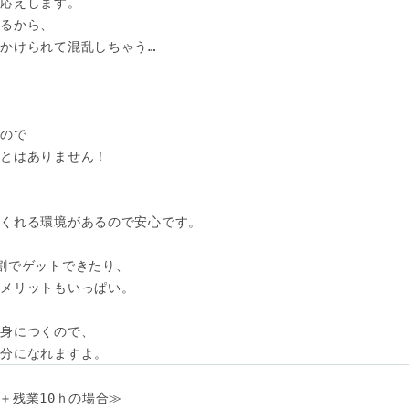
応えします。 

るから、 

かけられて混乱しちゃう… 





ので

とはありません！

くれる環境があるので安心です。

割でゲットできたり、

メリットもいっぱい。

身につくので、

自分になれますよ。
日＋残業10ｈの場合≫ 
