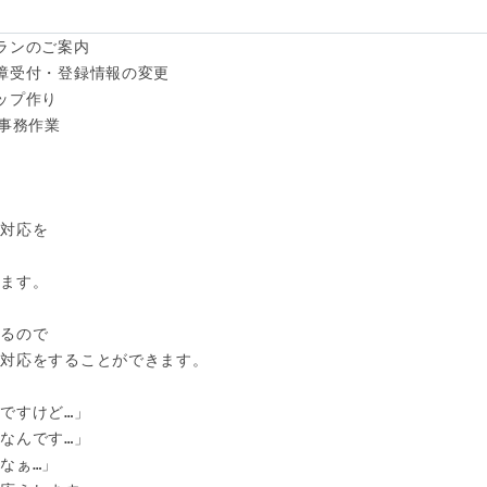
ンのご案内 

障受付・登録情報の変更 

プ作り

事務作業

対応を



ます。

るので

対応をすることができます。

すけど…」 

んです…」 

ぁ…」
