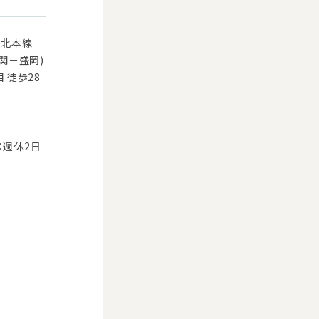
東北本線
ノ関－盛岡)
 徒歩28
：週休2日