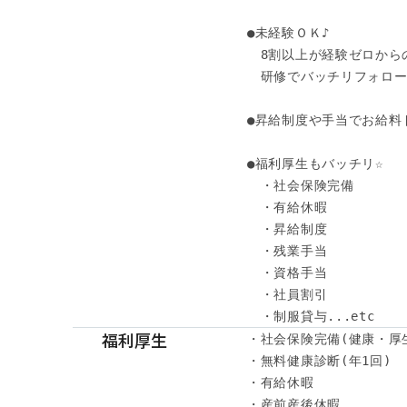
●未経験ＯＫ♪ 

　8割以上が経験ゼロからの
　研修でバッチリフォローし
●昇給制度や手当でお給料ド
●福利厚生もバッチリ☆ 

　・社会保険完備 

　・有給休暇 

　・昇給制度 

　・残業手当 

　・資格手当 

　・社員割引 

　・制服貸与...etc
福利厚生
・社会保険完備(健康・厚
・無料健康診断(年1回)

・有給休暇

・産前産後休暇
