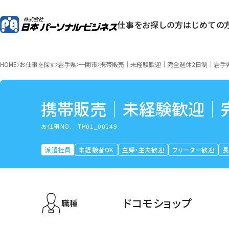
仕事をお探しの方
はじめての
HOME
お仕事を探す
岩手県
一関市
携帯販売｜未経験歓迎｜完全週休2日制｜岩手
携帯販売｜未経験歓迎｜
お仕事NO.
TH01_00149
派遣社員
未経験者OK
主婦・主夫歓迎
フリーター歓迎
ドコモショップ
職種