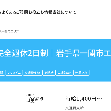
方
よくあるご質問
お役立ち情報
当社について
県一関市エリア
完全週休2日制｜岩手県一関市エ
長期
フルタイム
交通費支給
高時給
車通勤OK
制服あり
時給1,400円〜
給与
交通費支給