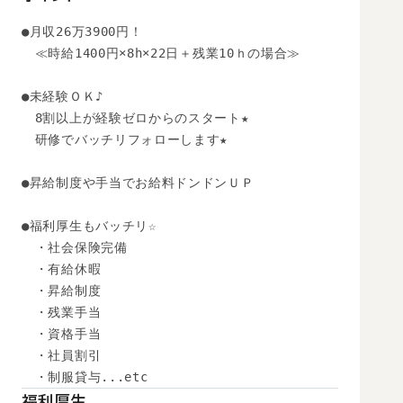
●月収26万3900円！

　≪時給1400円×8h×22日＋残業10ｈの場合≫ 

●未経験ＯＫ♪ 

　8割以上が経験ゼロからのスタート★ 

　研修でバッチリフォローします★ 

●昇給制度や手当でお給料ドンドンＵＰ 

●福利厚生もバッチリ☆ 

　・社会保険完備 

　・有給休暇 

　・昇給制度 

　・残業手当 

　・資格手当 

　・社員割引 

　・制服貸与...etc
福利厚生