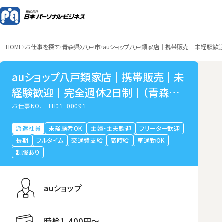
HOME
お仕事を探す
青森県
八戸市
auショップ八戸類家店｜携帯販売｜未経験歓
auショップ八戸類家店｜携帯販売｜未
経験歓迎｜完全週休2日制｜（青森県
八戸市）
お仕事NO.
TH01_00091
派遣社員
未経験者OK
主婦・主夫歓迎
フリーター歓迎
長期
フルタイム
交通費支給
高時給
車通勤OK
制服あり
auショップ
時給1,400円〜