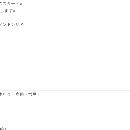
スタート★ 

ます★ 

ンドンＵＰ 

生年金・雇用・労災)

給）
