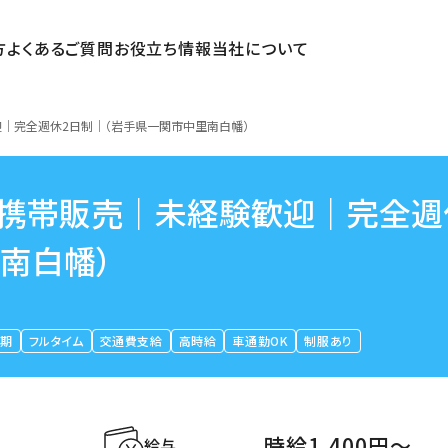
方
よくあるご質問
お役立ち情報
当社について
迎｜完全週休2日制｜（岩手県一関市中里南白幡）
｜携帯販売｜未経験歓迎｜完全週
南白幡）
長期
フルタイム
交通費支給
高時給
車通勤OK
制服あり
時給1,400円〜
給与