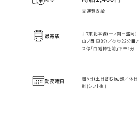
交通費支給
ＪＲ東北本線(一ノ関－盛岡)
最寄駅
山ノ目 車8分／徒歩22分■
ス停「白幡神社前」下車1分
週5日(土日含む)勤務／休日
勤務曜日
制(シフト制)