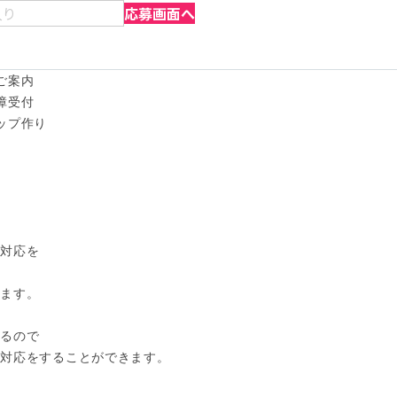
入り
応募画面へ
案内 

受付 

プ作り 

応を 



す。 

ので 

対応をすることができます。 
