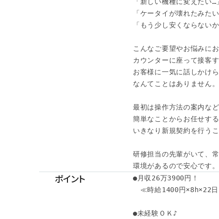
「新しい機種に変えたい…」
「ケータイが壊れたみたいな
「もう少し安くならないかな
こんなご要望やお悩みにお
カウンターに座って接客す
お客様に一気に話しかけられ
なんてことはありません。 
最初は操作方法の案内など 
簡単なことからお任せするの
いきなり新規契約を行うこ
研修担当の先輩がいて、常
環境があるので安心です
ポイント
●月収26万3900円！

　≪時給1400円×8h×22
●未経験ＯＫ♪ 
