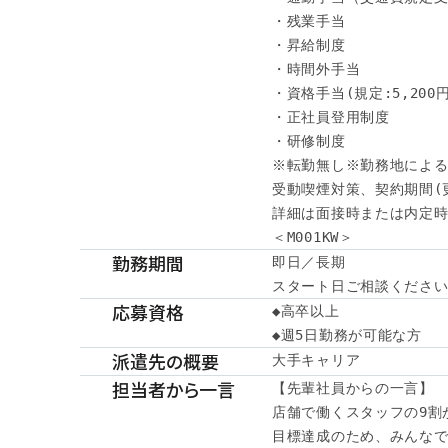
・残業手当

・昇給制度

・時間外手当

・資格手当(規定:5,200円～
・正社員登用制度

・研修制度

※転勤無し※勤務地による
受動喫煙対策、契約期間(
詳細は面接時または内定時
＜M001KW＞
勤務期間
即日／長期

スタート日ご相談くださ
応募資格
◆高卒以上

◆週5日勤務が可能な方
派遣先の概要
大手キャリア
担当者から一言
【先輩社員からの一言】

店舗で働くスタッフの9割が
目標達成のため、みんなで