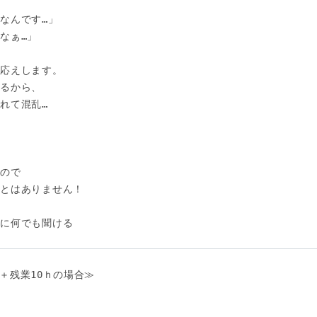
 

んです…」 

ぁ…」 

応えします。 

るから、 

て混乱… 





で 

とはありません！ 

に何でも聞ける 

。
日＋残業10ｈの場合≫ 
