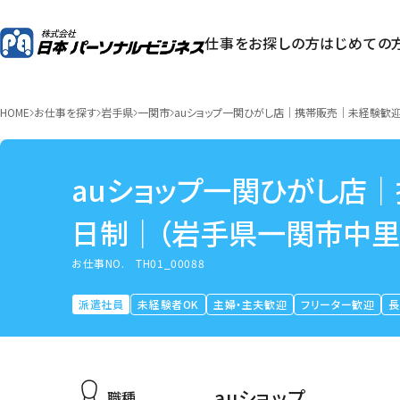
仕事をお探しの方
はじめての
HOME
お仕事を探す
岩手県
一関市
auショップ一関ひがし店｜携帯販売｜未経験歓
auショップ一関ひがし店
日制｜（岩手県一関市中里
お仕事NO.
TH01_00088
派遣社員
未経験者OK
主婦・主夫歓迎
フリーター歓迎
auショップ
職種