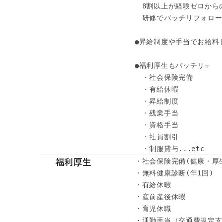
　8割以上が経験ゼロからの
　研修でバッチリフォローし
●昇給制度や手当でお給料ド
●福利厚生もバッチリ☆ 

　・社会保険完備 

　・有給休暇 

　・昇給制度 

　・残業手当 

　・資格手当 

　・社員割引 

　・制服貸与...etc
福利厚生
・社会保険完備(健康・厚
・無料健康診断(年1回)

・有給休暇

・産前産後休暇

・育児休職

・通勤手当（交通費規定支