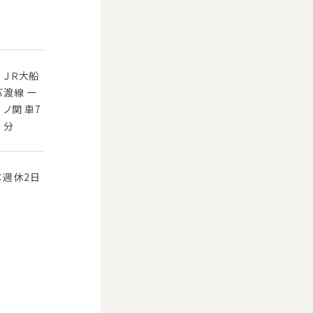
ＪＲ大船
バ
渡線 一
ノ関 車7
分
：週休2日