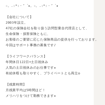
☆。.:*:・’゜★。☆。.:*:・’゜★

【会社について】

2003年設立。

47社の保険会社を取り扱う訪問型乗合代理店として、

生命保険・損害保険ともに、

お客様のご要望に応じた保険商品の提供を行っております。

今回はサポート事務の募集です♪

【ライフワークバランス】

年間休日122日×土日祝休み

人気の土日祝休みのお仕事です★

有給休暇も取りやすく、プライベートとも両立◎

【残業時間】

月残業平均は5時間ほど！

メリハリをつけて勤務できます★
