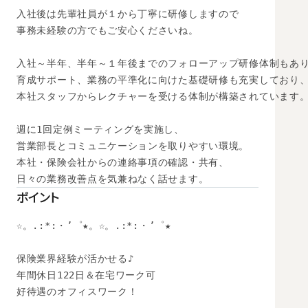
入社後は先輩社員が１から丁寧に研修しますので

事務未経験の方でもご安心くださいね。

入社～半年、半年～１年後までのフォローアップ研修体制もあり
育成サポート、業務の平準化に向けた基礎研修も充実しており、
本社スタッフからレクチャーを受ける体制が構築されています。
週に1回定例ミーティングを実施し、

営業部長とコミュニケーションを取りやすい環境。

本社・保険会社からの連絡事項の確認・共有、

日々の業務改善点を気兼ねなく話せます。
ポイント
☆。.:*:・’゜★。☆。.:*:・’゜★

保険業界経験が活かせる♪

年間休日122日＆在宅ワーク可

好待遇のオフィスワーク！
