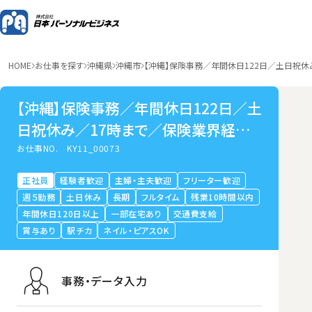
HOME
お仕事を探す
沖縄県
沖縄市
【沖縄】保険事務／年間休日122日／土日祝
【沖縄】保険事務／年間休日122日／土
日祝休み／17時まで／保険業界経験
活かせる
お仕事NO.
KY11_00073
正社員
経験者歓迎
主婦・主夫歓迎
フリーター歓迎
週５勤務
土日休み
長期
フルタイム
残業10時間以内
年間休日120日以上
一部在宅あり
交通費支給
賞与あり
駅チカ
ネイル・ピアスOK
事務・データ入力