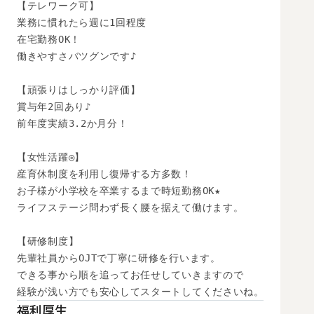
【テレワーク可】

業務に慣れたら週に1回程度

在宅勤務OK！

働きやすさバツグンです♪

【頑張りはしっかり評価】

賞与年2回あり♪

前年度実績3.2か月分！

【女性活躍◎】

産育休制度を利用し復帰する方多数！

お子様が小学校を卒業するまで時短勤務OK★

ライフステージ問わず長く腰を据えて働けます。

【研修制度】

先輩社員からOJTで丁寧に研修を行います。

できる事から順を追ってお任せしていきますので

経験が浅い方でも安心してスタートしてくださいね。
福利厚生