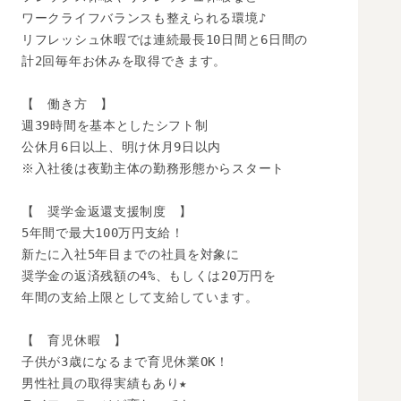
ワークライフバランスも整えられる環境♪

リフレッシュ休暇では連続最長10日間と6日間の

計2回毎年お休みを取得できます。

【　働き方　】

週39時間を基本としたシフト制

公休月6日以上、明け休月9日以内

※入社後は夜勤主体の勤務形態からスタート

【　奨学金返還支援制度　】

5年間で最大100万円支給！

新たに入社5年目までの社員を対象に

奨学金の返済残額の4%、もしくは20万円を

年間の支給上限として支給しています。

【　育児休暇　】

子供が3歳になるまで育児休業OK！

男性社員の取得実績もあり★
