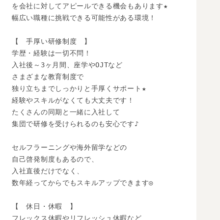
を会社に対してアピールできる機会もあります★

幅広い職種に挑戦できる可能性がある環境！

【　手厚い研修制度　】

学歴・経験は一切不問！

入社後～3ヶ月間、座学やOJTなど

さまざまな教育制度で

独り立ちまでしっかりと手厚くサポート★

経験やスキルがなくても大丈夫です！

たくさんの同期と一緒に入社して

集団で研修を受けられるのも安心です♪

セルフラーニングや海外留学などの

自己啓発制度もあるので、

入社直後だけでなく、

数年経ってからでもスキルアップできます◎

【　休日・休暇　】

フレックス休暇やリフレッシュ休暇など
