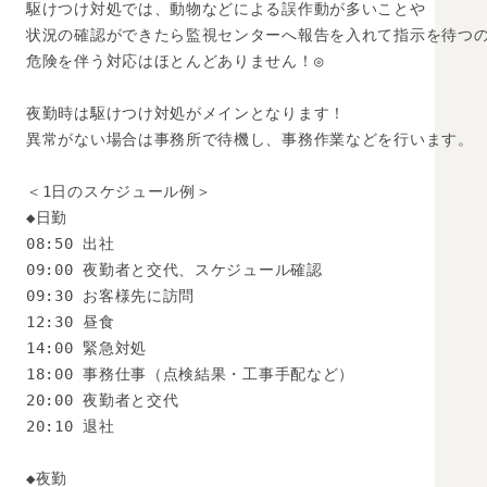
駆けつけ対処では、動物などによる誤作動が多いことや

状況の確認ができたら監視センターへ報告を入れて指示を待つの
危険を伴う対応はほとんどありません！◎

夜勤時は駆けつけ対処がメインとなります！

異常がない場合は事務所で待機し、事務作業などを行います。

＜1日のスケジュール例＞

◆日勤

08:50 出社

09:00 夜勤者と交代、スケジュール確認

09:30 お客様先に訪問

12:30 昼食

14:00 緊急対処

18:00 事務仕事（点検結果・工事手配など）

20:00 夜勤者と交代

20:10 退社

◆夜勤
