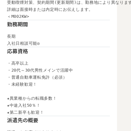
受動喫煙対策、契約期間(更新期間)は、勤務地により異なります
詳細は面接時または内定時にお伝えします。

＜M002KW>
勤務期間
長期

入社日相談可能◎
応募資格
・高卒以上

・20代～30代男性メインで活躍中

・普通自動車運転免許（必須）

・未経験歓迎！

★異業種からの転職多数！

★中途入社50％！

★第二新卒も歓迎！
派遣先の概要