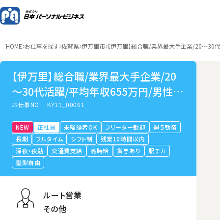
HOME
お仕事を探す
佐賀県
伊万里市
【伊万里】総合職/業界最大手企業/20～30
【伊万里】総合職/業界最大手企業/20
～30代活躍/平均年収655万円/男性の
育休取得可
お仕事NO.
KY11_00061
NEW
正社員
未経験者OK
フリーター歓迎
週５勤務
長期
フルタイム
シフト制
残業10時間以内
深夜・夜勤
交通費支給
高時給
賞与あり
駅チカ
髪型自由
ルート営業
その他