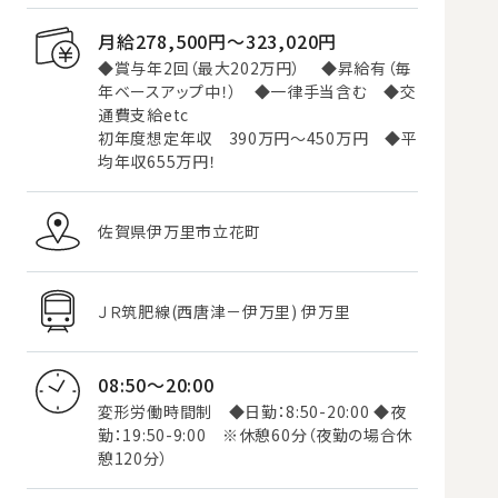
月給278,500円〜323,020円
◆賞与年2回（最大202万円） ◆昇給有（毎
年ベースアップ中！） ◆一律手当含む ◆交
通費支給etc
初年度想定年収 390万円～450万円 ◆平
均年収655万円！
佐賀県伊万里市立花町
ＪＲ筑肥線(西唐津－伊万里) 伊万里
08:50～20:00
変形労働時間制 ◆日勤：8:50-20:00 ◆夜
勤：19:50-9:00 ※休憩60分（夜勤の場合休
憩120分）