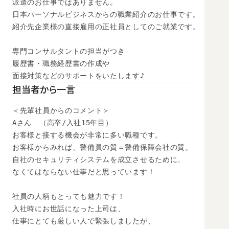
派遣のお仕事ではありません。

日本パーソナルビジネスからの職業紹介のお仕事です。

紹介先企業様の直接雇用の正社員としてのご就業です。

専門コンサルタントの担当がつき

履歴書・職務経歴書の作成や

面接対策などのサポートをいたします♪
担当者から一言
＜先輩社員からのコメント＞

Aさん　（高卒/入社15年目）

お客様と接する機会が非常に多い職種です。

お客様からみれば、警備員の質＝警備保障会社の質。

自社のセキュリティシステムを成立させるために、

なくてはならない仕事だと思っています！

社員の人柄もとっても魅力です！

入社時にお世話になった上司は、

仕事にとても厳しい人で緊張しましたが、
