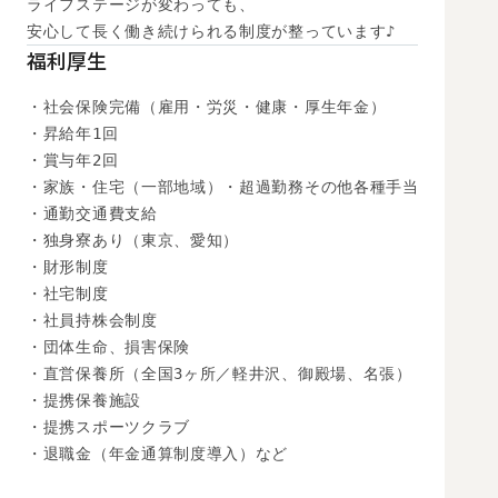
ライフステージが変わっても、

安心して長く働き続けられる制度が整っています♪
福利厚生
・社会保険完備（雇用・労災・健康・厚生年金）

・昇給年1回

・賞与年2回

・家族・住宅（一部地域）・超過勤務その他各種手当

・通勤交通費支給

・独身寮あり（東京、愛知）

・財形制度

・社宅制度

・社員持株会制度

・団体生命、損害保険

・直営保養所（全国3ヶ所／軽井沢、御殿場、名張）

・提携保養施設

・提携スポーツクラブ

・退職金（年金通算制度導入）など
