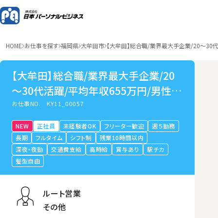
HOME
お仕事を探す
福岡県
大牟田市
【大牟田】総合職/業界最大手企業/20～30
【大牟田】総合職/業界最大手企業/20
～30代活躍/平均年収655万円/男性の
育休取得可
お仕事NO.
KY11_00057
NEW
正社員
未経験者OK
フリーター歓迎
週５勤務
長期
フルタイム
シフト制
残業10時間以内
深夜・夜勤
交通費支給
高時給
賞与あり
駅チカ
髪型自由
ルート営業
その他