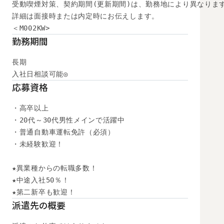
受動喫煙対策、契約期間(更新期間)は、勤務地により異なります
詳細は面接時または内定時にお伝えします。

＜M002KW>
勤務期間
長期

入社日相談可能◎
応募資格
・高卒以上

・20代～30代男性メインで活躍中

・普通自動車運転免許（必須）

・未経験歓迎！

★異業種からの転職多数！

★中途入社50％！

★第二新卒も歓迎！
派遣先の概要