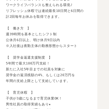
ワークライフバランスも整えられる環境♪

リフレッシュ休暇では連続最長10日間と6日間の

計2回毎年お休みを取得できます。

【　働き方　】

週39時間を基本としたシフト制

公休月6日以上、明け休月9日以内

※入社後は夜勤主体の勤務形態からスタート

【　奨学金返還支援制度　】

5年間で最大100万円支給！

新たに入社5年目までの社員を対象に

奨学金の返済残額の4%、もしくは20万円を

年間の支給上限として支給しています。

【　育児休暇　】

子供が3歳になるまで育児休業OK！

男性社員の取得実績もあり★
