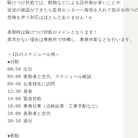
駆けつけ対処では、動物などによる誤作動が多いことや

状況の確認ができたら監視センターへ報告を入れて指示を待つの
危険を伴う対応はほとんどありません！◎

夜勤時は駆けつけ対処がメインとなります！

異常がない場合は事務所で待機し、事務作業などを行います。

＜1日のスケジュール例＞

◆日勤

08:50 出社

09:00 夜勤者と交代、スケジュール確認

09:30 お客様先に訪問

12:30 昼食

14:00 緊急対処

18:00 事務仕事（点検結果・工事手配など）

20:00 夜勤者と交代

20:10 退社

◆夜勤
