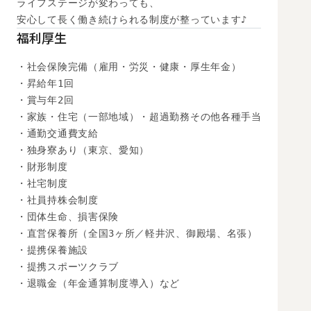
ライフステージが変わっても、

安心して長く働き続けられる制度が整っています♪
福利厚生
・社会保険完備（雇用・労災・健康・厚生年金）

・昇給年1回

・賞与年2回

・家族・住宅（一部地域）・超過勤務その他各種手当

・通勤交通費支給

・独身寮あり（東京、愛知）

・財形制度

・社宅制度

・社員持株会制度

・団体生命、損害保険

・直営保養所（全国3ヶ所／軽井沢、御殿場、名張）

・提携保養施設

・提携スポーツクラブ

・退職金（年金通算制度導入）など
