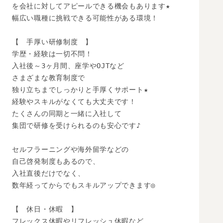
を会社に対してアピールできる機会もあります★

幅広い職種に挑戦できる可能性がある環境！

【　手厚い研修制度　】

学歴・経験は一切不問！

入社後～3ヶ月間、座学やOJTなど

さまざまな教育制度で

独り立ちまでしっかりと手厚くサポート★

経験やスキルがなくても大丈夫です！

たくさんの同期と一緒に入社して

集団で研修を受けられるのも安心です♪

セルフラーニングや海外留学などの

自己啓発制度もあるので、

入社直後だけでなく、

数年経ってからでもスキルアップできます◎

【　休日・休暇　】

フレックス休暇やリフレッシュ休暇など
