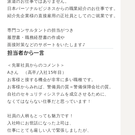
派遣のお仕事ではありません。

日本パーソナルビジネスからの職業紹介のお仕事です。

紹介先企業様の直接雇用の正社員としてのご就業です。

専門コンサルタントの担当がつき

履歴書・職務経歴書の作成や

面接対策などのサポートをいたします♪
担当者から一言
＜先輩社員からのコメント＞

Aさん　（高卒/入社15年目）

お客様と接する機会が非常に多い職種です。

お客様からみれば、警備員の質＝警備保障会社の質。

自社のセキュリティシステムを成立させるために、

なくてはならない仕事だと思っています！

社員の人柄もとっても魅力です！

入社時にお世話になった上司は、

仕事にとても厳しい人で緊張しましたが、
