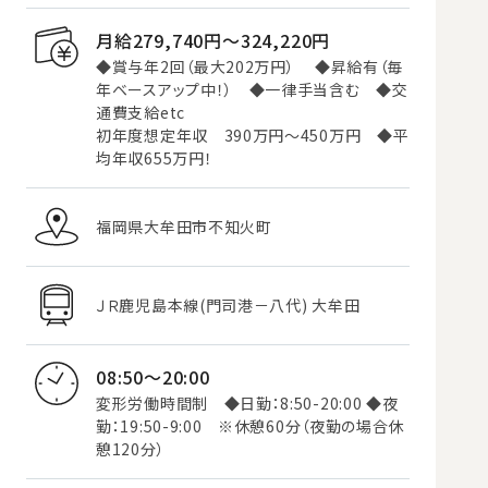
月給279,740円〜324,220円
◆賞与年2回（最大202万円） ◆昇給有（毎
年ベースアップ中！） ◆一律手当含む ◆交
通費支給etc
初年度想定年収 390万円～450万円 ◆平
均年収655万円！
福岡県大牟田市不知火町
ＪＲ鹿児島本線(門司港－八代) 大牟田
08:50～20:00
変形労働時間制 ◆日勤：8:50-20:00 ◆夜
勤：19:50-9:00 ※休憩60分（夜勤の場合休
憩120分）