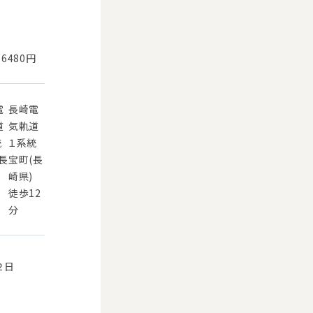
6480円
電
長崎電
道
気軌道
統
１系統
長
宝町(長
崎県)
徒歩12
分
２日