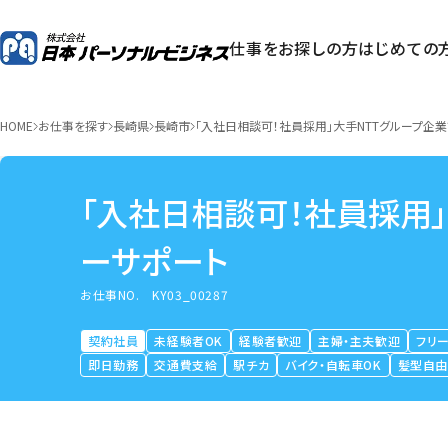
仕事をお探しの方
はじめての
HOME
お仕事を探す
長崎県
長崎市
「入社日相談可！社員採用」大手NTTグループ企
「入社日相談可！社員採用
ーサポート
お仕事NO.
KY03_00287
契約社員
未経験者OK
経験者歓迎
主婦・主夫歓迎
フリ
即日勤務
交通費支給
駅チカ
バイク・自転車OK
髪型自