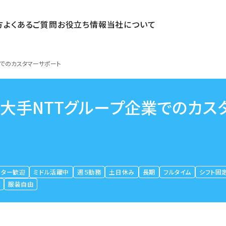
方
よくあるご質問
お役立ち情報
当社について
業でのカスタマーサポート
」大手NTTグループ企業でのカス
ーター歓迎
ミドル活躍中
週５勤務
土日休み
長期
フルタイム
シフト固
由
服装自由