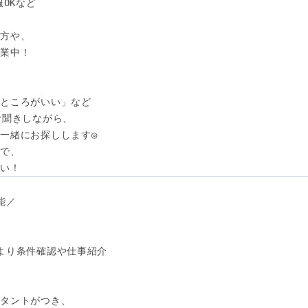
OKなど

方や、

業中！

ところがいい」など

聞きしながら、

一緒にお探しします◎

で、

さい！
／

より条件確認や仕事紹介

タントがつき、
