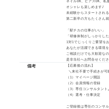
ネイルOK、ピアスOK、私服
オシャレも楽しめます♪

未経験からスタートされる
第二新卒の方もたくさん就
「駅チカの仕事がいい」

「研修体制がしっかりした
1対1でじっくりご要望をお
あなたが活躍できる環境を
ご相談だけでも大歓迎なの
是非当社へお問合せくだ
備考
【応募後の流れ】

 ＼来社不要で手続きが可能
（1）マイページ開設

（2）会員情報の登録

（3）専任コンサルタント
（4）選考・仕事決定

ご登録後は専任のコンサル