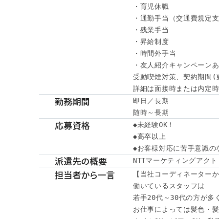
・育児休職

・通勤手当（交通費規定支
・残業手当

・昇給制度

・時間外手当

・友人紹介キャンペーンあ
受動喫煙対策、契約期間(
詳細は面接時または内定時に
勤務期間
即日／長期

随時～長期
応募資格
◆未経験OK！

◆高卒以上

◆お客様対応に苦手意識の
派遣先の概要
NTTマーケティングアクト
担当者から一言
【当社コーディネーターか
働いているスタッフは

若手20代～30代の方が多
お仕事によっては髪色・髪