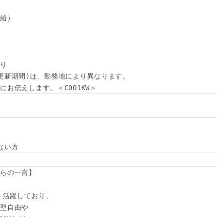
給）

り

更新期間)は、勤務地により異なります。

お伝えします。＜C001KW＞
ない方
らの一言】

く活躍しており、

型自由や
