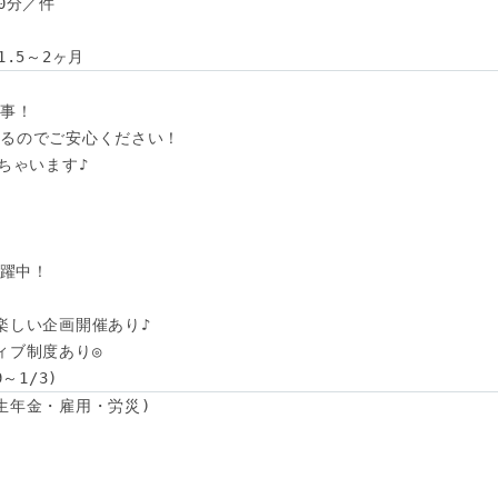
分／件

1.5～2ヶ月
事！

るのでご安心ください！

ちゃいます♪

躍中！

楽しい企画開催あり♪

ブ制度あり◎

～1/3)
生年金・雇用・労災)
