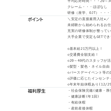
平均応対時間・・・20～30
クレーム・・・ほぼなし

研修（座学、OJT）・・・
ポイント
＼安定の直接雇用入社★／

未経験から始められるお仕
充実の研修体制が整ってい
大手企業で安定もGETでき
◇基本給21万円以上！

◇交通費全額支給！

◇20～40代のスタッフが活
◇髪型・髪色・ネイル自由

◇バースデーイベント等の
◇評価に応じたインセンティ
◇年末年始休暇あり(12/29
福利厚生
・社会保険完備(健康・厚
・健康診断(年1回)

・有給休暇

・産前産後休暇
