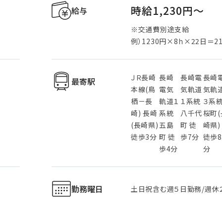
時給1,230円〜
給与
※交通費別途支給
例）1230円×8ｈ×22日＝21
ＪＲ長崎
長崎
長崎電
長崎
最寄駅
本線(鳥
電気
気軌道
気軌
栖－長
軌道１
１系統
３系
崎) 長崎
系統
八千代
桜町(
(長崎県)
五島
町 徒
崎県)
徒歩3分
町 徒
歩7分
徒歩8
歩4分
分
勤務曜日
土日祝含む週５日勤務/週休