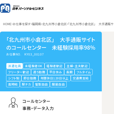
HOME
お仕事を探す
福岡県
北九州市小倉北区
「北九州市小倉北区」 大手通販サ
「北九州市小倉北区」 大手通販サイト
のコールセンター 未経験採用率98％
お仕事NO.
KY03_00107
派遣社員
未経験者OK
経験者歓迎
主婦・主夫歓迎
フリーター歓迎
週５勤務
平日休み
長期
フルタイム
シフト制
即日勤務
年間休日120日以上
交通費支給
高時給
駅チカ
髪型自由
服装自由
コールセンター
事務・データ入力