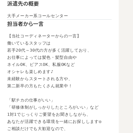
派遣先の概要
大手メーカー系コールセンター
担当者から一言
【当社コーディネーターからの一言】

働いているスタッフは

若手20代～30代の方が多く活躍しており、

お仕事によっては髪色・髪型自由や

ネイルOK、ピアスOK、私服OKなど

オシャレも楽しめます♪

未経験からスタートされる方や、

第二新卒の方もたくさん就業中！

「駅チカの仕事がいい」

「研修体制がしっかりしたところがいい」など

1対1でじっくりご要望をお聞きしながら、

あなたが活躍できる環境を一緒にお探しします◎

ご相談だけでも大歓迎なので、
