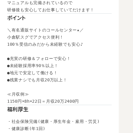
マニュアルも完備されているので

研修後も安心してお仕事していてだけます！
ポイント
＼有名通販サイトのコールセンター★／

小倉駅スグでアクセス便利！

100％受信のみだから未経験でも安心♪

●充実の研修＆フォローで安心！

●未経験採用率90％以上！

●地元で安定して働ける！

●残業ナシでも月収20万以上！

≪月収例≫

1150円×8h×22日＝月収20万2400円
福利厚生
・社会保険完備(健康・厚生年金・雇用・労災)

・健康診断(年1回)
