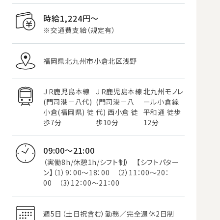
時給1,224円〜
※交通費支給（規定有）
福岡県北九州市小倉北区浅野
ＪＲ鹿児島本線
ＪＲ鹿児島本線
北九州モノレ
(門司港－八代)
(門司港－八
ール小倉線
小倉(福岡県) 徒
代) 西小倉 徒
平和通 徒歩
歩7分
歩10分
12分
09:00～21:00
（実働8h/休憩1h/シフト制） 【シフトパター
ン】（1）9：00～18：00 （2）11：00～20：
00 （3）12：00～21：00
週5日（土日祝含む）勤務／完全週休2日制