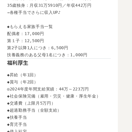
35歳独身：月収31万5910円／年収442万円

⇒各種手当でさらに収入UP♪

◆もらえる家族手当一覧

配偶者：17,000円

第１子：12,500円

第2子以降1人につき：6,500円

扶養義務のある父母1名につき：1,000円
福利厚生
◆昇給（年1回）

◆賞与（年2回）

◎2024年度年間支給実績：44万～223万円

◆社会保険完備（雇用・労災・健康・厚生年金）

◆交通費（上限月5万円）

◆超過勤務手当（全額支給）

◆扶養手当

◆育児手当

◆借上社宅
