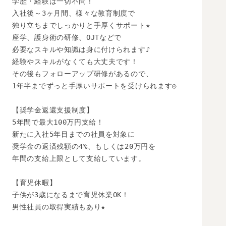
学歴・経験は一切不問！

入社後～3ヶ月間、様々な教育制度で

独り立ちまでしっかりと手厚くサポート★

座学、護身術の研修、OJTなどで

必要なスキルや知識は身に付けられます♪

経験やスキルがなくても大丈夫です！

その後もフォローアップ研修があるので、

1年半までずっと手厚いサポートを受けられます◎

【奨学金返還支援制度】

5年間で最大100万円支給！

新たに入社5年目までの社員を対象に

奨学金の返済残額の4%、もしくは20万円を

年間の支給上限として支給しています。

【育児休暇】

子供が3歳になるまで育児休業OK！

男性社員の取得実績もあり★
