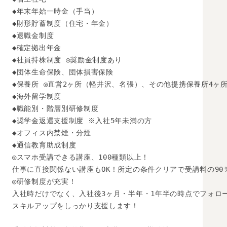
◆年末年始一時金（手当）

◆財形貯蓄制度（住宅・年金）

◆退職金制度

◆確定拠出年金

◆社員持株制度 ◎奨励金制度あり

◆団体生命保険、団体損害保険

◆保養所 ◎直営2ヶ所（軽井沢、名張）、その他提携保養所4ヶ所
◆海外留学制度

◆職能別・階層別研修制度

◆奨学金返還支援制度 ※入社5年未満の方

◆オフィス内禁煙・分煙

◆通信教育助成制度

◎スマホ受講できる講座、100種類以上！

仕事に直接関係ない講座もOK！所定の条件クリアで受講料の90
◎研修制度が充実！

入社時だけでなく、入社後3ヶ月・半年・1年半の時点でフォロー
スキルアップをしっかり支援します！
