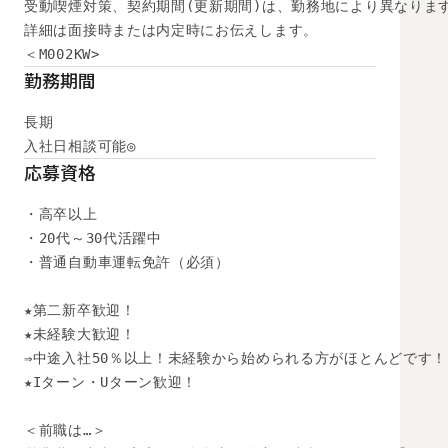
受動喫煙対策、契約期間(更新期間)は、勤務地により異なります
詳細は面接時または内定時にお伝えします。

＜M002KW>
勤務期間
長期

入社日相談可能◎
応募資格
・高卒以上

・20代～30代活躍中

・普通自動車運転免許（必須）

★第二新卒歓迎！

★未経験大歓迎！

⇒中途入社50％以上！未経験から始められる方がほとんどです！

★Iターン・Uターン歓迎！

＜前職は…＞
