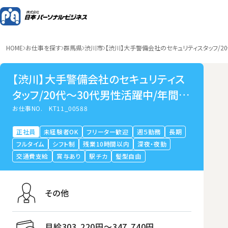
HOME
お仕事を探す
群馬県
渋川市
【渋川】大手警備会社のセキュリティスタッフ/2
【渋川】大手警備会社のセキュリティス
タッフ/20代～30代男性活躍中/年間休
日139日/平均年収608万円/リフレッシ
お仕事NO.
KT11_00588
ュ休暇/未経験歓迎/第二新卒歓迎/Iタ
正社員
未経験者OK
フリーター歓迎
週５勤務
長期
ーン・Uターン歓迎
フルタイム
シフト制
残業10時間以内
深夜・夜勤
交通費支給
賞与あり
駅チカ
髪型自由
その他
月給303,220円〜347,740円