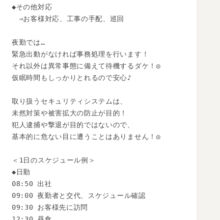
◆その他対応

　⇒お客様対応、工事の手配、巡回

夜勤では…

緊急出動がなければ事務処理を行います！

それ以外は異常事態に備えて待機するダケ！◎

仮眠時間もしっかりとれるので安心♪

取り扱うセキュリティシステムは、

未然対策や被害拡大の防止が目的！

犯人逮捕や撃退が目的ではないので、

基本的に危ない目に遭うことはありません！◎

＜1日のスケジュール例＞

◆日勤

08:50 出社

09:00 夜勤者と交代、スケジュール確認

09:30 お客様先に訪問

12:30 昼食
