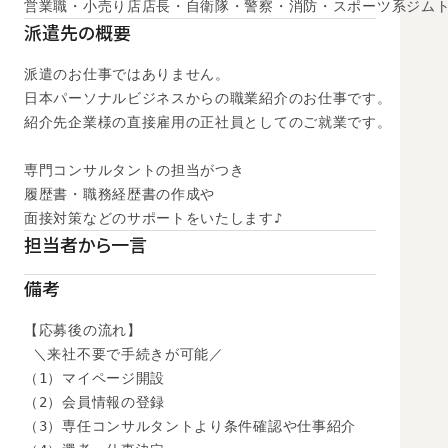
営業職・小売り店店長・自衛隊・警察・消防・スポーツ系ジムト
派遣先の概要
派遣のお仕事ではありません。

日本パーソナルビジネスからの職業紹介のお仕事です。

紹介先企業様の直接雇用の正社員としてのご就業です。

専門コンサルタントの担当がつき

履歴書・職務経歴書の作成や

面接対策などのサポートをいたします♪
担当者から一言
備考
【応募後の流れ】

 ＼来社不要で手続きが可能／

（1）マイページ開設

（2）会員情報の登録

（3）専任コンサルタントより条件確認や仕事紹介
