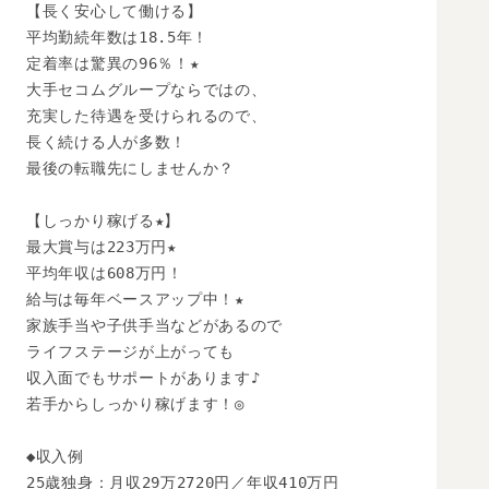
【長く安心して働ける】

平均勤続年数は18.5年！

定着率は驚異の96％！★

大手セコムグループならではの、

充実した待遇を受けられるので、

長く続ける人が多数！

最後の転職先にしませんか？

【しっかり稼げる★】

最大賞与は223万円★

平均年収は608万円！

給与は毎年ベースアップ中！★

家族手当や子供手当などがあるので

ライフステージが上がっても

収入面でもサポートがあります♪

若手からしっかり稼げます！◎

◆収入例

25歳独身：月収29万2720円／年収410万円
