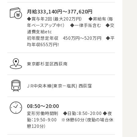
月給333,140円〜377,620円
◆賞与年2回（最大202万円） ◆昇給有（毎
年ベースアップ中！） ◆一律手当含む ◆交
通費支給etc
初年度想定年収 450万円～520万円 ◆平
均年収655万円！
東京都杉並区西荻南
ＪＲ中央本線(東京－塩尻) 西荻窪
08:50～20:00
変形労働時間制 ◆日勤：8:50-20:00 ◆夜
勤：19:50-9:00 ※休憩60分（夜勤の場合休
憩120分）