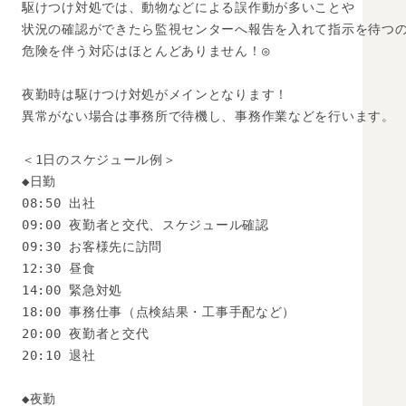
駆けつけ対処では、動物などによる誤作動が多いことや

状況の確認ができたら監視センターへ報告を入れて指示を待つの
危険を伴う対応はほとんどありません！◎

夜勤時は駆けつけ対処がメインとなります！

異常がない場合は事務所で待機し、事務作業などを行います。

＜1日のスケジュール例＞

◆日勤

08:50 出社

09:00 夜勤者と交代、スケジュール確認

09:30 お客様先に訪問

12:30 昼食

14:00 緊急対処

18:00 事務仕事（点検結果・工事手配など）

20:00 夜勤者と交代

20:10 退社

◆夜勤
