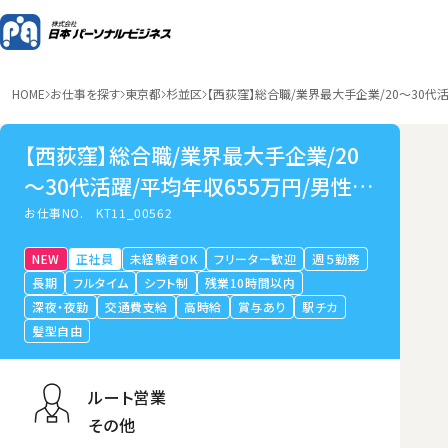
HOME
お仕事を探す
東京都
杉並区
【西荻窪】総合職/業界最大手企業/20～30代
【西荻窪】総合職/業界最大手企業/20
～30代活躍/平均年収655万円/男性の
育休取得可
お仕事NO.
KT11_00562
NEW
正社員
未経験者OK
フリーター歓迎
週５勤務
長期
フルタイム
シフト制
残業10時間以内
深夜・夜勤
交通費支給
高時給
賞与あり
駅チカ
髪型自由
ルート営業
その他