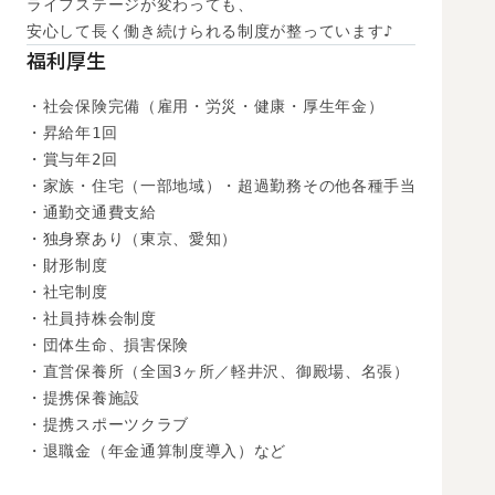
ライフステージが変わっても、

安心して長く働き続けられる制度が整っています♪
福利厚生
・社会保険完備（雇用・労災・健康・厚生年金）

・昇給年1回

・賞与年2回

・家族・住宅（一部地域）・超過勤務その他各種手当

・通勤交通費支給

・独身寮あり（東京、愛知）

・財形制度

・社宅制度

・社員持株会制度

・団体生命、損害保険

・直営保養所（全国3ヶ所／軽井沢、御殿場、名張）

・提携保養施設

・提携スポーツクラブ

・退職金（年金通算制度導入）など
