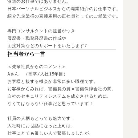
派遣のお仕事ではありません。

日本パーソナルビジネスからの職業紹介のお仕事です。

紹介先企業様の直接雇用の正社員としてのご就業です。

専門コンサルタントの担当がつき

履歴書・職務経歴書の作成や

面接対策などのサポートをいたします♪
担当者から一言
＜先輩社員からのコメント＞

Aさん　（高卒/入社15年目）

お客様と接する機会が非常に多い職種です。

お客様からみれば、警備員の質＝警備保障会社の質。

自社のセキュリティシステムを成立させるために、

なくてはならない仕事だと思っています！

社員の人柄もとっても魅力です！

入社時にお世話になった上司は、

仕事にとても厳しい人で緊張しましたが、
