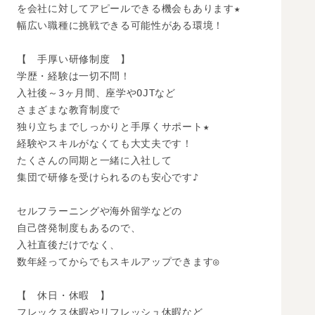
を会社に対してアピールできる機会もあります★

幅広い職種に挑戦できる可能性がある環境！

【　手厚い研修制度　】

学歴・経験は一切不問！

入社後～3ヶ月間、座学やOJTなど

さまざまな教育制度で

独り立ちまでしっかりと手厚くサポート★

経験やスキルがなくても大丈夫です！

たくさんの同期と一緒に入社して

集団で研修を受けられるのも安心です♪

セルフラーニングや海外留学などの

自己啓発制度もあるので、

入社直後だけでなく、

数年経ってからでもスキルアップできます◎

【　休日・休暇　】

フレックス休暇やリフレッシュ休暇など
