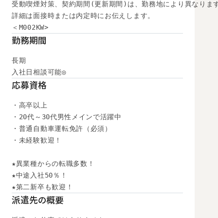
受動喫煙対策、契約期間(更新期間)は、勤務地により異なります
詳細は面接時または内定時にお伝えします。

＜M002KW>
勤務期間
長期

入社日相談可能◎
応募資格
・高卒以上

・20代～30代男性メインで活躍中

・普通自動車運転免許（必須）

・未経験歓迎！

★異業種からの転職多数！

★中途入社50％！

★第二新卒も歓迎！
派遣先の概要