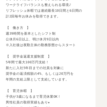
ワークライフバランスも整えられる環境♪

リフレッシュ休暇では連続最長10日間と6日間の

計2回毎年お休みを取得できます。

【　働き方　】

週39時間を基本としたシフト制

公休月6日以上、明け休月9日以内

※入社後は夜勤主体の勤務形態からスタート

【　奨学金返還支援制度　】

5年間で最大100万円支給！

新たに入社5年目までの社員を対象に

奨学金の返済残額の4%、もしくは20万円を

年間の支給上限として支給しています。

【　育児休暇　】

子供が3歳になるまで育児休業OK！

男性社員の取得実績もあり★
